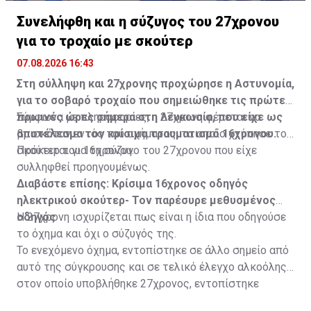
Συνελήφθη και η σύζυγος του 27χρονου
για το τροχαίο με σκούτερ
07.08.2026 16:43
Στη σύλληψη και 27χρονης προχώρησε η Αστυνομία,
για το σοβαρό τροχαίο που σημειώθηκε τις πρώτες
πρωινές ώρες σήμερα στη Λευκωσία, που είχε ως
Σύμφωνα με πληροφορίες, η 27χρονη φέρεται να
αποτέλεσμα τον κρίσιμο τραυματισμό 16χρονου.
βρισκόταν εντός του οχήματος, το οποίο χτύπησε το
σκούτερ του 16χρονου.
Πρόκειται για τη σύζυγο του 27χρονου που είχε
συλληφθεί προηγουμένως.
Διαβάστε επίσης:
Κρίσιμα 16χρονος οδηγός
ηλεκτρικού σκούτερ- Τον παρέσυρε μεθυσμένος
οδηγός
Η 27χρονη ισχυρίζεται πως είναι η ίδια που οδηγούσε
το όχημα και όχι ο σύζυγός της.
Το ενεχόμενο όχημα, εντοπίστηκε σε άλλο σημείο από
αυτό της σύγκρουσης και σε τελικό έλεγχο αλκοόλης
στον οποίο υποβλήθηκε 27χρονος, εντοπίστηκε
θετικός με τελικό αποτέλεσμα 73% αντί 22μg% που