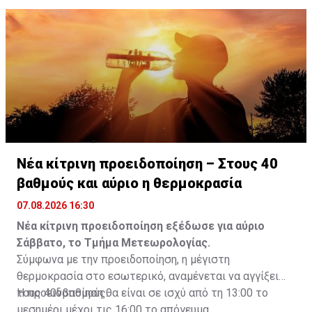
είναι το ανώτατο από τον Νόμο όριο και συνελήφθη
για αυτόφωρο αδίκημα.
Νέα κίτρινη προειδοποίηση – Στους 40
βαθμούς και αύριο η θερμοκρασία
07.08.2026 16:30
Νέα κίτρινη προειδοποίηση εξέδωσε για αύριο
Σάββατο, το Τμήμα Μετεωρολογίας.
Σύμφωνα με την προειδοποίηση, η μέγιστη
θερμοκρασία στο εσωτερικό, αναμένεται να αγγίξει
τους 40νβαθμούς.
Η προειδοποίηση θα είναι σε ισχύ από τη 13:00 το
μεσημέρι μέχρι τις 16:00 το απόγευμα.