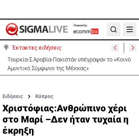
Powered by:
Search
Έκτακτες ειδήσεις
Αστυνομία: 119 επαναπατρισμοί σε μία ημέρα –
Στους 5.288 από την αρχή του έτου
Ειδήσεις
Κύπρος
Χριστόφιας:Ανθρώπινο χέρι
στο Μαρί –Δεν ήταν τυχαία η
έκρηξη