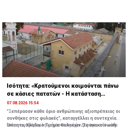
Ισότητα: «Κρατούμενοι κοιμούνται πάνω
σε κάσιες πατατών - Η κατάσταση
ξέφυγε»
07.08.2026 15:54
"Ξεπέρασαν κάθε όριο ανθρώπινης αξιοπρέπειας οι
συνθήκες στις φυλακές", καταγγέλλει η συντεχνία
Ισότητα, Κλαδικό Τμήμα Φυλακών. Σε ανακοίνωσή
Όπως αναφέρει, «η κατάσταση έχει ξεφύγει από κάθε