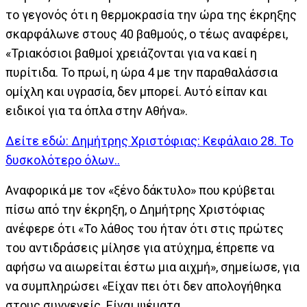
το γεγονός ότι η θερμοκρασία την ώρα της έκρηξης
σκαρφάλωνε στους 40 βαθμούς, ο τέως αναφέρει,
«Τριακόσιοι βαθμοί χρειάζονται για να καεί η
πυρίτιδα. Το πρωί, η ώρα 4 με την παραθαλάσσια
ομίχλη και υγρασία, δεν μπορεί. Αυτό είπαν και
ειδικοί για τα όπλα στην Αθήνα».
Δείτε εδώ: Δημήτρης Χριστόφιας: Κεφάλαιο 28. Το
δυσκολότερο όλων..
Αναφορικά με τον «ξένο δάκτυλο» που κρύβεται
πίσω από την έκρηξη, ο Δημήτρης Χριστόφιας
ανέφερε ότι «Το λάθος του ήταν ότι στις πρώτες
του αντιδράσεις μίλησε για ατύχημα, έπρεπε να
αφήσω να αιωρείται έστω μια αιχμή», σημείωσε, για
να συμπληρώσει «Είχαν πει ότι δεν απολογήθηκα
στους συγγενείς. Είναι ψέματα.