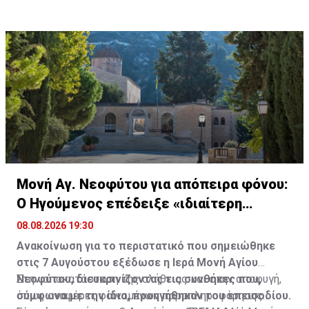
Μονή Αγ. Νεοφύτου για απόπειρα φόνου:
Ο Ηγούμενος επέδειξε «ιδιαίτερη
υπομονή»
08.08.2026 19:30
Ανακοίνωση για το περιστατικό που σημειώθηκε
στις 7 Αυγούστου εξέδωσε η Ιερά Μονή Αγίου
Νεοφύτου, διευκρινίζοντας τις συνθήκες που,
Στην αποκατάσταση της αλήθειας και στην αποφυγή,
σύμφωνα με την ίδια, προηγήθηκαν του επεισοδίου.
όπως αναφέρει, φαινομένων παραπληροφόρησης