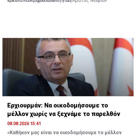
και στο τεκμήριο αθωότητας.
έρευνα κατά Δρουσιώτη για «Κράτος Μαφία»
Ερχιουρμάν: Να οικοδομήσουμε το
μέλλον χωρίς να ξεχνάμε το παρελθόν
08.08.2026 15:41
«Καθήκον μας είναι να οικοδομήσουμε το μέλλον