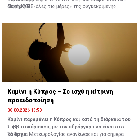
διατηρηθεί «όλες τις μέρες» της συγκεκριμένης
Πηγή: ΚΥΠΕ
περιόδου, τουλάχιστον μέχρι την Τετάρτη.
Καμίνι η Κύπρος – Σε ισχύ η κίτρινη
προειδοποίηση
08.08.2026 13:53
Καμίνι παραμένει η Κύπρος και κατά τη διάρκεια του
Σαββατοκύριακου, με τον υδράργυρο να είναι στο
κόκκινο.
Το Τμήμα Μετεωρολογίας ανανέωσε και για σήμερα