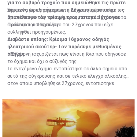
για το σοβαρό τροχαίο που σημειώθηκε τις πρώτες
πρωινές ώρες σήμερα στη Λευκωσία, που είχε ως
Σύμφωνα με πληροφορίες, η 27χρονη φέρεται να
αποτέλεσμα τον κρίσιμο τραυματισμό 16χρονου.
βρισκόταν εντός του οχήματος, το οποίο χτύπησε το
σκούτερ του 16χρονου.
Πρόκειται για τη σύζυγο του 27χρονου που είχε
συλληφθεί προηγουμένως.
Διαβάστε επίσης:
Κρίσιμα 16χρονος οδηγός
ηλεκτρικού σκούτερ- Τον παρέσυρε μεθυσμένος
οδηγός
Η 27χρονη ισχυρίζεται πως είναι η ίδια που οδηγούσε
το όχημα και όχι ο σύζυγός της.
Το ενεχόμενο όχημα, εντοπίστηκε σε άλλο σημείο από
αυτό της σύγκρουσης και σε τελικό έλεγχο αλκοόλης
στον οποίο υποβλήθηκε 27χρονος, εντοπίστηκε
θετικός με τελικό αποτέλεσμα 73% αντί 22μg% που
είναι το ανώτατο από τον Νόμο όριο και συνελήφθη
για αυτόφωρο αδίκημα.