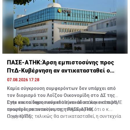
Έργων και της Hermes Airports, που προχώρησαν στις
για επιβίβαση, αποκλειστικά από τους καθορισμένους
αναγκαίες ενέργειες.
χώρους που έχουν διαμορφωθεί, δυτικά των
κτιριακών εγκαταστάσεων, πλησίον των χώρων
αναμονής των λεωφορείων.
ΠΑΣΕ-ΑΤΗΚ:Άρση εμπιστοσύνης προς
ΠτΔ-Κυβέρνηση αν αντικατασταθεί ο
Οικονομίδης
07.08.2026 17:28
Καμία σύγκρουση συμφερόντων δεν υπάρχει από
τον διορισμό του Λοΐζου Οικονομίδη στο ΔΣ της
Cyta και τα δημοσιεύματα είναι άδικα και σκόπιμα,
Στην ανακοίνωση που εκδόθηκε και στάληκε στα ΜΜΕ
αναφέρει σε ανακοίνωση η ΠΑΣΕ-ΑΤΗΚ.
πριν τη δημοσιοποίηση της πληροφορίας ότι ο κ.
Οικονομίδης τελικώς θα αντικατασταθεί, η συντεχνία
Πηγή: ΚΥΠΕ
αναφέρει ότι οποιαδήποτε ενέργεια παύσης του Λ.