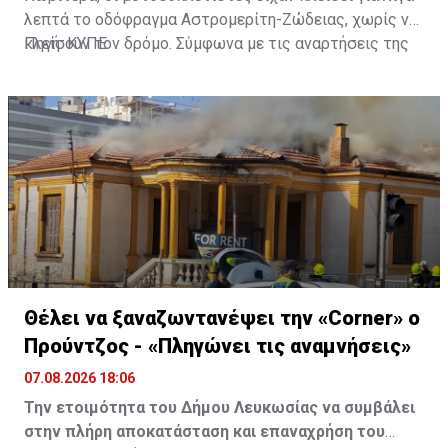
λεπτά το οδόφραγμα Αστρομερίτη-Ζώδειας, χωρίς να
κλείσουν τον δρόμο. Σύμφωνα με τις αναρτήσεις της
Πηγή: ΚΥΠΕ
Πρωτοβουλίας στα Μέσα Κοινωνικής Δικτύωσής
τους, οι μοτοσυκλετιστές έκαναν στάση και στον
Τύμβο Μακεδονίτισσας, πριν φτάσουν στο οδόφραγμα
Αγίου Δομετίου.
Θέλει να ξαναζωντανέψει την «Corner» o
Προύντζος - «Πληγώνει τις αναμνήσεις»
07.08.2026 18:06
Την ετοιμότητα του Δήμου Λευκωσίας να συμβάλει
στην πλήρη αποκατάσταση και επαναχρήση του