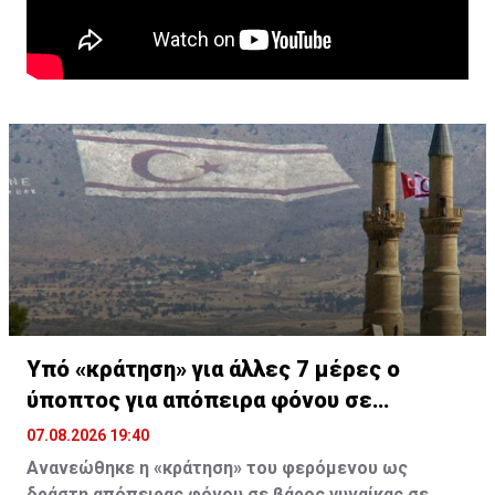
Υπό «κράτηση» για άλλες 7 μέρες ο
ύποπτος για απόπειρα φόνου σε
υπεραγορά
07.08.2026 19:40
Ανανεώθηκε η «κράτηση» του φερόμενου ως
δράστη απόπειρας φόνου σε βάρος γυναίκας σε