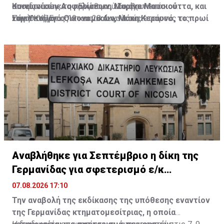
Κοινωνικών Ασφαλίσεων, Μαρίνο Μουσιούττα, και
αποφασίστηκε η προώθηση του σχετικού
συνεδριάσεις του Εργατικού Συμβουλευτικού
τον Υπουργό Οικονομικών, Μάκη Κεραυνό, το πρωί
νομοθετήματος στους κοινωνικούς εταίρους τις
Σώματος, στις 19 και 28 Αυγούστου.
Πηγή: ΚΥΠΕ
της Παρασκευής.
προσεχείς ημέρες, με σκοπό τη συζήτησή του στο
Εργατικό Συμβουλευτικό Σώμα.
Αναβλήθηκε για Σεπτέμβριο η δίκη της
Γερμανίδας για σφετερισμό ε/κ
περιουσιών
07.08.2026 17:10
Την αναβολή της εκδίκασης της υπόθεσης εναντίον
της Γερμανίδας κτηματομεσίτριας, η οποία