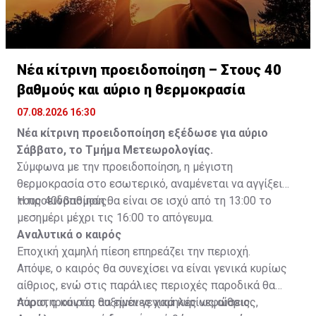
Νέα κίτρινη προειδοποίηση – Στους 40
βαθμούς και αύριο η θερμοκρασία
07.08.2026 16:30
Νέα κίτρινη προειδοποίηση εξέδωσε για αύριο
Σάββατο, το Τμήμα Μετεωρολογίας.
Σύμφωνα με την προειδοποίηση, η μέγιστη
θερμοκρασία στο εσωτερικό, αναμένεται να αγγίξει
τους 40νβαθμούς.
Η προειδοποίηση θα είναι σε ισχύ από τη 13:00 το
μεσημέρι μέχρι τις 16:00 το απόγευμα.
Αναλυτικά ο καιρός
Εποχική χαμηλή πίεση επηρεάζει την περιοχή.
Απόψε, ο καιρός θα συνεχίσει να είναι γενικά κυρίως
αίθριος, ενώ στις παράλιες περιοχές παροδικά θα
παρατηρούνται αυξημένες χαμηλές νεφώσεις.
Αύριο, ο καιρός θα είναι γενικά κυρίως αίθριος,