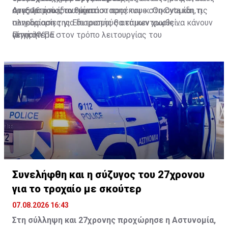
οργανισμούς, το θέμα που προέκυψε στη Cyta και τις
στις 16 του ίδιου μήνα.
Ανεξαρτήτως αντικατάστασης του κ. Οικονομίδη, η
πληροφορίες για διορισμούς ατόμων χωρίς να κάνουν
συνεδρίαση της Επιτροπής θα επικεντρωθεί
αίτηση».
γενικότερα στον τρόπο λειτουργίας του
Πηγή: ΚΥΠΕ
Γνωμοδοτικού.
Συνελήφθη και η σύζυγος του 27χρονου
για το τροχαίο με σκούτερ
07.08.2026 16:43
Στη σύλληψη και 27χρονης προχώρησε η Αστυνομία,