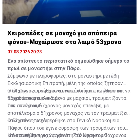
Χειροπέδες σε μοναχό για απόπειρα
φόνου-Μαχαίρωσε στο λαιμό 53χρονο
07.08.2026 20:23
Ένα απίστευτο περιστατικό σημειώθηκε σήμερα το
πρωί σε μοναστήρι στην Πάφο.
Σύμφωνα με πληροφορίες, στο μοναστήρι μετέβη
Εκκλησιαστική Επιτροπή, μέλη της οποίας ζήτησαν
από 51χρονο μοναχό να εγκαταλείψει τον χώρο και να
Ο 51χρονος αρνήθηκε να το κάνει και επιτέθηκε σε
παραδώσει τα κλειδιά.
53χρονο παρευρισκόμενο με μαχαίρι, τραυματίζοντάς
τον στον λαιμό.
Στη συνέχεια, 27χρονος μοναχός επενέβη, με
αποτέλεσμα ο 51χρονος μοναχός να τον τραυματίζει
και αυτόν στο χέρι.
Ο 53χρονος μεταφέρθηκε στο Γενικό Νοσοκομείο
Πάφου όπου του έγινε συρραφή των τραυμάτων του
και κρατήθηκε για νοσηλεία. Στο Νοσοκομείο
Η Αστυνομία προχώρησε στη σύλληψη του 51χρονου