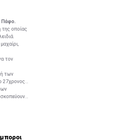
 Πάφο.
 της οποίας
ειδιά.
μαχαίρι,
να τον
φή των
ο 27χρονος
των
 σκοπεύουν
ς επίσης
έμποροι