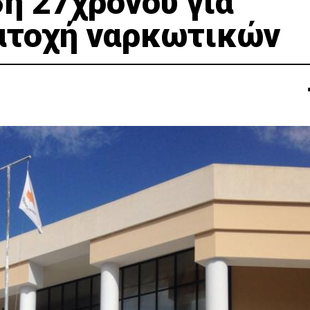
η 27χρονου για
ατοχή ναρκωτικών