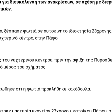
 για διευκόλυνση των ανακρίσεων, σε σχέση με διε
ικών.
α, ξέσπασε φωτιά σε αυτοκίνητο ιδιοκτησία 23χρονης,
υχτερινό κέντρο, στην Πάφο.
του νυχτερινού κέντρου, πριν την άφιξη της Πυροσβ
ό μέρος του οχήματος.
στώθηκε ότι η φωτιά προκλήθηκε κακόβουλα.
τηκε μαρτυρία εναντίον 27χρονου, κατοίκου Πάφου, ο