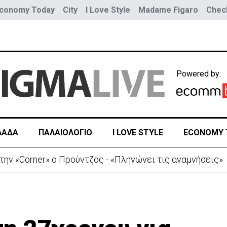
conomy Today
City
I Love Style
Madame Figaro
Check
Powered by:
ΛΑΔΑ
ΠΑΛΑΙΟΛΟΓΙΟ
I LOVE STYLE
ECONOMY 
ην «Corner» o Προύντζος - «Πληγώνει τις αναμνήσεις»