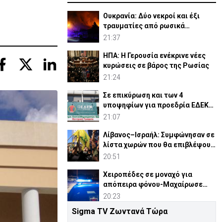
Ουκρανία: Δύο νεκροί και έξι
τραυματίες από ρωσικά
πλήγματα
21:37
ΗΠΑ: Η Γερουσία ενέκρινε νέες
κυρώσεις σε βάρος της Ρωσίας
21:24
Σε επικύρωση και των 4
υποψηφίων για προεδρία ΕΔΕΚ
καλεί ο Κ. Μαυρονικόλας
21:07
Λίβανος–Ισραήλ: Συμφώνησαν σε
λίστα χωρών που θα επιβλέψουν
αφοπλισμό Χεζμπολά
20:51
Χειροπέδες σε μοναχό για
απόπειρα φόνου-Μαχαίρωσε
στο λαιμό 53χρονο
20:23
Sigma TV Ζωντανά Τώρα
Β. Κορέα: Σούπα με κρέας σκύλου