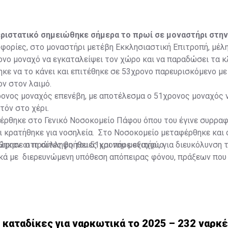
ριστατικό σημειώθηκε σήμερα το πρωί σε μοναστήρι στην
ορίες, στο μοναστήρι μετέβη Εκκλησιαστική Επιτροπή, μέλη
νο μοναχό να εγκαταλείψει τον χώρο και να παραδώσει τα κλ
κε να το κάνει και επιτέθηκε σε 53χρονο παρευρισκόμενο με 
ν στον λαιμό.
ρονος μοναχός επενέβη, με αποτέλεσμα ο 51χρονος μοναχός 
τόν στο χέρι.
έρθηκε στο Γενικό Νοσοκομείο Πάφου όπου του έγινε συρρα
 κρατήθηκε για νοσηλεία. Στο Νοσοκομείο μεταφέρθηκε και 
ηκαν οι πρώτες βοήθειες και πήρε εξιτήριο.
ώρησε στη σύλληψη του 51χρονου μοναχού, για διευκόλυνση 
κά με διερευνώμενη υπόθεση απόπειρας φόνου, πράξεων που
ριάς σωματικής βλάβης, τραυματισμού, μαχαιροφορίας, καθώ
ς και μεταφοράς επιθετικού όπλου.
 καταδίκες για ναρκωτικά το 2025 – 232 ναρκ