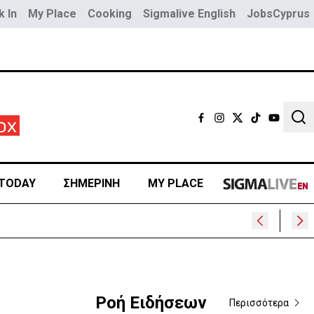
 In
My Place
Cooking
Sigmalive English
JobsCyprus
Sear
TODAY
ΣΗΜΕΡΙΝΗ
MY PLACE
Ροή Ειδήσεων
Περισσότερα