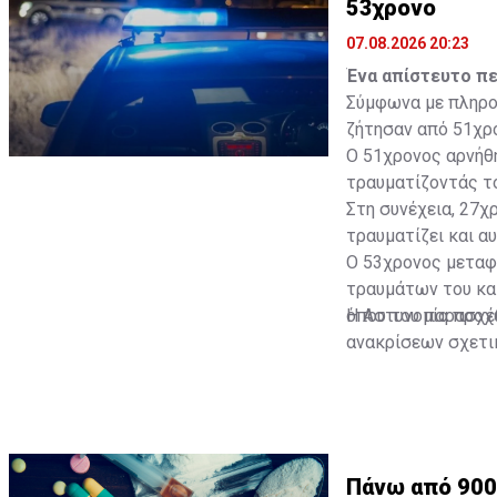
53χρονο
07.08.2026 20:23
Ένα απίστευτο πε
Σύμφωνα με πληροφ
ζήτησαν από 51χρο
Ο 51χρονος αρνήθη
τραυματίζοντάς το
Στη συνέχεια, 27χ
τραυματίζει και αυ
Ο 53χρονος μεταφ
τραυμάτων του και
όπου του παρασχέθ
Η Αστυνομία προχ
ανακρίσεων σχετι
στην πρόκληση βα
παράνομης κατοχή
Πάνω από 900