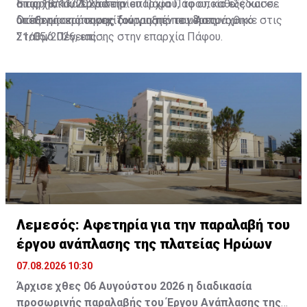
διαρρηκτικά εργαλεία.
στις 18/11/2025 στην επαρχία Πάφου, καθώς και σε
Επαρχιακού Δικαστηρίου Πάφου, το οποίο εξέδωσε
υπόθεση απόπειρας διάρρηξης που διαπράχθηκε στις
διάταγμα κράτησης του για πέντε μέρες.
Οι εξετάσεις συνεχίζονται από τον Αστυνομικό
21/05/2026, επίσης στην επαρχία Πάφου.
Σταθμό Πέγειας.
Διαβάστε επίσης:
Δύο συλλήψεις την Πέμπτη στο
πλαίσιο στοχευμένων επιχειρήσεων αστυνόμευσης
Λεμεσός: Αφετηρία για την παραλαβή του
έργου ανάπλασης της πλατείας Ηρώων
07.08.2026 10:30
Άρχισε χθες 06 Αυγούστου 2026 η διαδικασία
προσωρινής παραλαβής του Έργου Ανάπλασης της