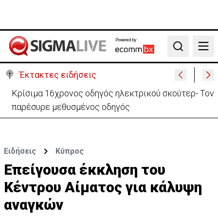
Powered by:
Search
Έκτακτες ειδήσεις
Πίσω στο ΗΒ για την κηδεία του γιου του ο
37χρονος:«Είναι σε άσχημη κατάσταση»
Ειδήσεις
Κύπρος
Επείγουσα έκκληση του
Κέντρου Αίματος για κάλυψη
αναγκών