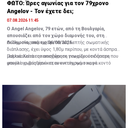
ΦΩΤΟ: Ώρες αγωνίας για τον 79χρονο
Angelov - Τον έχετε δει;
07.08.2026 11:45
Ο Angel Angelov, 79 ετών, από τη Βουλγαρία,
απουσιάζει από τον χώρο διαμονής του, στη
Λευκωσία, από τις 06/08/2026.
Ο 79χρονος περιγράφεται ως λεπτής σωματικής
διάπλασης, έχει ύψος 1,80μ περίπου, με κοντά άσπρα
μαλλιά. Κατά την αποχώρηση του φορούσε άσπρη
Παρακαλείται οποιοσδήποτε γνωρίζει οτιδήποτε που
φανέλα χωρίς μανίκια, ανοικτόχρωμο καφέ κοντό
μπορεί να βοηθήσει στον εντοπισμό του, να
παντελόνι και μαύρα σάνταλα.
επικοινωνήσει με το ΤΑΕ Λευκωσίας στον αριθμό
τηλεφώνου 22-802222 ή με τον πλησιέστερο
Αστυνομικό Σταθμό, ή με τη Γραμμή του Πολίτη στον
τηλεφωνικό αριθμό 1460.