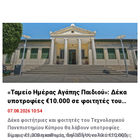
«Ταμείο Ημέρας Αγάπης Παιδιού»: Δέκα
υποτροφίες €10.000 σε φοιτητές του
ΤΕΠΑΚ
07.08.2026 10:54
Δέκα φοιτήτριες και φοιτητές του Τεχνολογικού
Πανεπιστημίου Κύπρου θα λάβουν υποτροφίες
ύψους €1.000 η καθεμία, δηλαδή συνολικά €10.000,
Σύμφωνα με ανακοίνωση του ΤΕΠΑΚ, οι 10 υποτροφίες