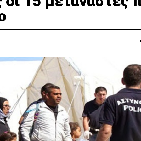
ς οι 15 μετανάστες 
ο