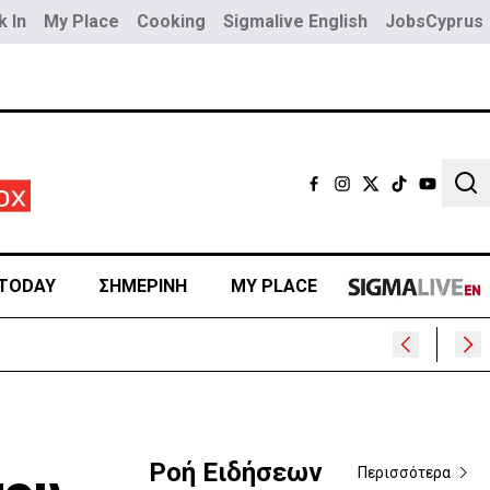
 In
My Place
Cooking
Sigmalive English
JobsCyprus
Sear
TODAY
ΣΗΜΕΡΙΝΗ
MY PLACE
Ροή Ειδήσεων
Περισσότερα