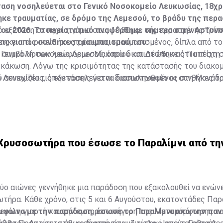
ταση νοσηλεύεται στο Γενικό Νοσοκομείο Λευκωσίας, 18χ
κε τραυματίας, σε δρόμο της Λεμεσού, το βράδυ της περ
του 2026. Το περιστατικό αναφέρθηκε σήμερα στην Αστυνο
 εξέταση στοιχεία, γύρω στις 10.30μ.μ. της περασμένης Τρίτη
εις για τις συνθήκες τραυματισμού του.
ηκε από οικεία του πρόσωπα, τραυματισμένος, δίπλα από το
η συμβολή των λεωφόρων Μακαρίου και Δέσποινας Παττίχη σ
Γενικό Νοσοκομείο Λεμεσού, όπου διαπιστώθηκε ότι υπέστη
 κάκωση. Λόγω της κρισιμότητας της κατάστασής του διακο
ο Λευκωσίας, όπου νοσηλεύεται διασωληνωμένος στη Μονάδα
 συνεχίζει τις εξετάσεις για να διαπιστωθούν οι συνθήκες 
Φωτιά τα ξημερώματα σε μπυραρία στην Αγία Νάπα-Την έσβησ
 Χρυσοσωτήρα που έσωσε το Παραλίμνι από τη
ύο αιώνες γεννήθηκε μια παράδοση που εξακολουθεί να ενώνε
ωτήρα. Κάθε χρόνο, στις 5 και 6 Αυγούστου, εκατοντάδες Παρ
μεγάλη γιορτή και την εμποροπανήγυρη της Μεταμόρφωσης τ
ύμφωνα με την παράδοση, έσωσε το Παραλίμνι από την πα