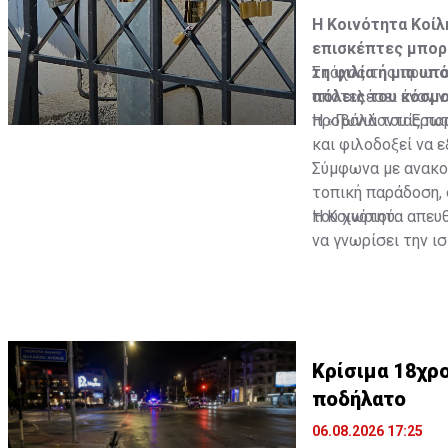
Η Κοινότητα Κοίλ
επισκέπτες μπορο
τη φιλία ή μια υ
Στόχος της πρωτοβ
πόλεις του κόσμο
αποτελέσει έναν ν
προβάλλοντας παρά
Η «Γωνιά του Έρω
και φιλοδοξεί να 
Σύμφωνα με ανακοί
τοπική παράδοση, 
του χωριού.
Η Κοινότητα απευθ
να γνωρίσει την ι
σημάδι, δημιουργώ
Κρίσιμα 18χρ
ποδήλατο
06.08.2026 17:25