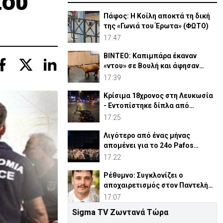
που
Πάφος: Η Κοίλη αποκτά τη δική
της «Γωνιά του Έρωτα» (ΦΩΤΟ)
17:47
ΒΙΝΤΕΟ: Καπιμπάρα έκαναν
«ντου» σε Βουλή και άφησαν
άφωνους βουλευτές
17:39
Κρίσιμα 18χρονος στη Λευκωσία
- Εντοπίστηκε δίπλα από
ηλεκτρικό ποδήλατο
17:25
Λιγότερο από ένας μήνας
απομένει για το 24ο Pafos
Aphrodite Festival
17:22
Ρέθυμνο: Συγκλονίζει ο
αποχαιρετισμός στον Παντελή
από τον Ιερέα Πατέρα του
17:07
Sigma TV Ζωντανά Τώρα
Το θαύμα του Χρυσοσωτήρα που