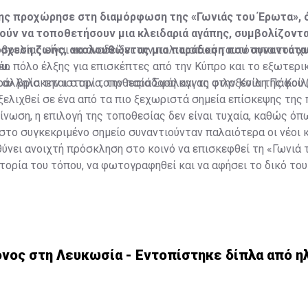
ης προχώρησε στη διαμόρφωση της «Γωνιάς του Έρωτα», 
ύν να τοποθετήσουν μια κλειδαριά αγάπης, συμβολίζοντα
πόσχεση ζωής, ακολουθώντας μια παράδοση που συναντάτα
ουλίας είναι να αναδείξει την πολιτιστική ταυτότητα του χω
υ.
έο πόλο έλξης για επισκέπτες από την Κύπρο και το εξωτερικ
λληλα την ιστορία, την παράδοση και τη φιλοξενία της Κοίλ
τα» βρίσκεται στην τοποθεσία Σφάλαγγας στην Κοίλη Πάφου
εξελιχθεί σε ένα από τα πιο ξεχωριστά σημεία επίσκεψης της 
νωση, η επιλογή της τοποθεσίας δεν είναι τυχαία, καθώς όπ
στο συγκεκριμένο σημείο συναντιούνταν παλαιότερα οι νέοι κ
ύνει ανοιχτή πρόσκληση στο κοινό να επισκεφθεί τη «Γωνιά 
στορία του τόπου, να φωτογραφηθεί και να αφήσει το δικό το
ντας τις δικές του αναμνήσεις.
ονος στη Λευκωσία - Εντοπίστηκε δίπλα από η