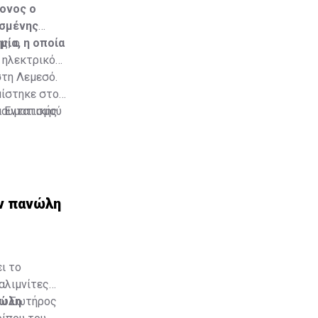
ρονος ο
ασμένης
μία, η οποία
ς, ο
 ηλεκτρικό
τη Λεμεσό.
μίστηκε στο
 Εντατικής
τραυματισμού
αν οι
ν πανώλη
ι το
αλιμνίτες
ου Σωτήρος
νώλη