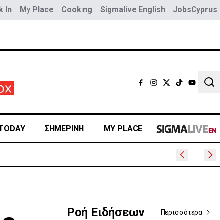
 In
My Place
Cooking
Sigmalive English
JobsCyprus
Sear
TODAY
ΣΗΜΕΡΙΝΗ
MY PLACE
Ροή Ειδήσεων
Περισσότερα