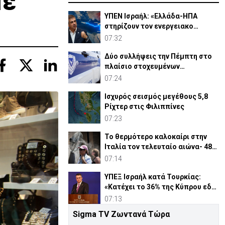
με
ΥΠΕΝ Ισραήλ: «Ελλάδα-ΗΠΑ
στηρίζουν τον ενεργειακο
διάδρομο - Πιέζει η Τουρκία»
07:32
Δύο συλλήψεις την Πέμπτη στο
πλαίσιο στοχευμένων
επιχειρήσεων αστυνόμευσης
07:24
Ισχυρός σεισμός μεγέθους 5,8
Ρίχτερ στις Φιλιππίνες
07:23
Το θερμότερο καλοκαίρι στην
Ιταλία τον τελευταίο αιώνα- 48
βαθμοί στη Νάπολι
07:14
ΥΠΕΞ Ισραήλ κατά Τουρκίας:
«Κατέχει το 36% της Κύπρου εδώ
και μισό αιώνα»
07:13
Sigma TV Ζωντανά Τώρα
Ο Τραμπ «κόβει» τη χορήγηση