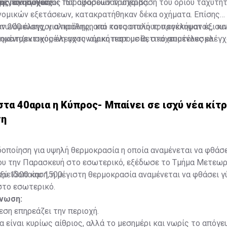
ης, ανησυχίας.
ώμενες υποθέσεις παραβάσεων τροχαίας.
ες που έγιναν, οι 161 αφορούσαν υπέρβαση του ορίου ταχύτη
νομικών εξετάσεων, κατακρατήθηκαν δέκα οχήματα. Επίσης
 200 έλεγχοι αλκοόλης, από τους οποίους προέκυψαν έξι κα
στυνόμευσης, για πρόληψη και καταστολή του εγκλήματος, συ
ροκαταρκτικός έλεγχος νάρκοτεστ με θετικό αποτέλεσμα.
ξημένη/ενισχυμένη αστυνομική παρουσία, στοχευμένους ελέγχ
ση, με σκοπό την αύξηση του αισθήματος ασφάλειας των πολ
ιτών και τη διασφάλιση της δημόσιας τάξης, καταλήγει η αν
τα 40αρια η Κύπρος- Μπαίνει σε ισχύ νέα κίτρ
ση
δοποίηση για υψηλή θερμοκρασία η οποία αναμένεται να φθάσ
ου την Παρασκευή στο εσωτερικό, εξέδωσε το Τμήμα Μετεωρ
ξύ 1300 και 1500.
οειδοποίηση, η μέγιστη θερμοκρασία αναμένεται να φθάσει 
στο εσωτερικό.
γνωση:
εση επηρεάζει την περιοχή.
α είναι κυρίως αίθριος, αλλά το μεσημέρι και νωρίς το απόγε