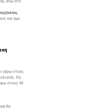
τας, ενώ στο
ταγγελίες,
νεχίζονται
ους και άμεση
ιτών/την
ακοίνωση.
ινη
ει γύρω στους
ολογίας. Θα
γύρω στους 40
υμα θα