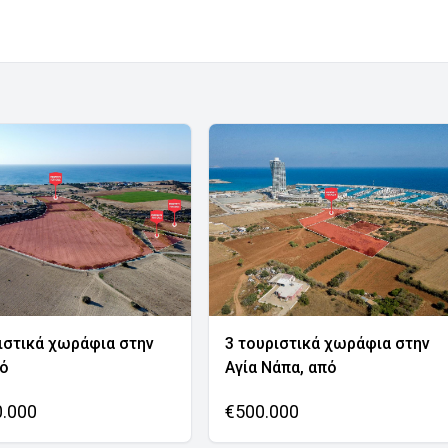
ιστικά χωράφια στην
3 τουριστικά χωράφια στην
νό
Αγία Νάπα, από
0.000
€500.000