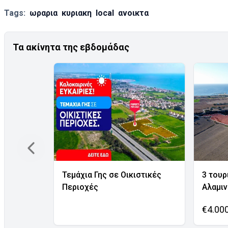
Tags:
ωραρια
κυριακη
local
ανοικτα
Τα ακίνητα της εβδομάδας
Τεμάχια Γης σε Οικιστικές
3 τουρ
Περιοχές
Αλαμι
€4.00