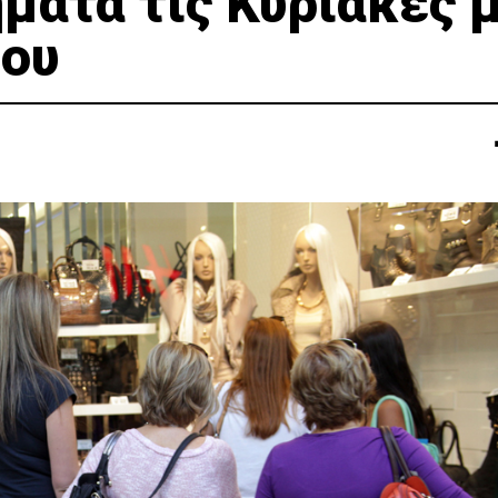
ματα τις Κυριακές 
ίου