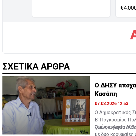
€4.00
ΣΧΕΤΙΚΑ ΑΡΘΡΑ
Ο ΔΗΣΥ αποχα
Κασάπη
07.08.2026 12:53
Ο Δημοκρατικός Σ
Β’ Παγκοσμίου Πολ
ζωή
Όπως αναφέρει σε
σε ηλικία 103
με δύο κορυφαίες 