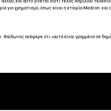
 αλλού, και αυτό γίνεται διότι τέλος Απριλίου τελεσιδ
ία για χρηματισμό, όπως είναι η εταιρία Μedcon και ο
κ. Φαίδωνος ανέφερε ότι «αυτά είναι γραμμένα σε δημ