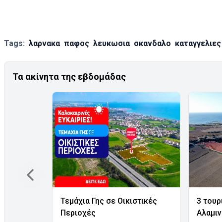
Tags:
λαρνακα
παφος
λευκωσια
σκανδαλο
καταγγελιες
Τα ακίνητα της εβδομάδας
Τεμάχια Γης σε Οικιστικές
3 τουρ
Περιοχές
Αλαμι