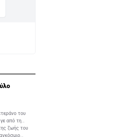
αύλο
ετεράνο του
γε από τη
της ζωής του
Παγκόσμιο