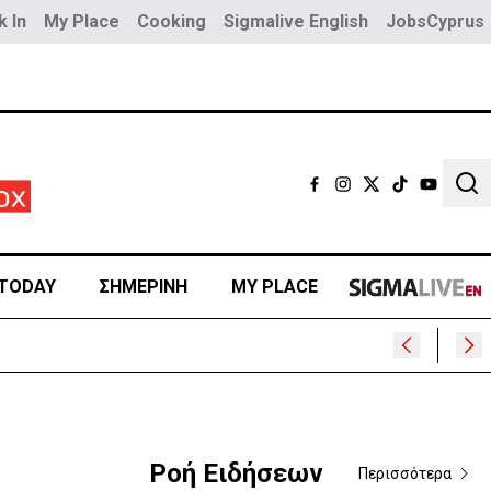
 In
My Place
Cooking
Sigmalive English
JobsCyprus
Sear
TODAY
ΣΗΜΕΡΙΝΗ
MY PLACE
Ροή Ειδήσεων
Περισσότερα