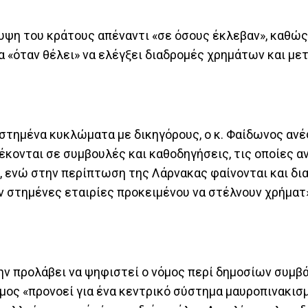
υψη του κράτους απέναντι «σε όσους έκλεβαν», καθώς
α «όταν θέλει» να ελέγξει διαδρομές χρημάτων και με
στημένα κυκλώματα με δικηγόρους, ο κ. Φαίδωνος ανέ
έκονται σε συμβουλές και καθοδηγήσεις, τις οποίες α
ι, ενώ στην περίπτωση της Λάρνακας φαίνονται και δ
ν στημένες εταιρίες προκειμένου να στέλνουν χρήματ
ην προλάβει να ψηφιστεί ο νόμος περί δημοσίων συμβ
μος «προνοεί για ένα κεντρικό σύστημα μαυροπινακισ