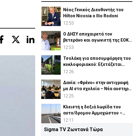
Νέος Γενικός Διευθυντής του
Hilton Nicosia ο Ilio Rodoni
12:55
Ο ΔΗΣΥ αποχαιρετά τον
βετεράνο και αγωνιστή της ΕΟΚΑ
Παύλο Κασάπη
12:53
Τσολάκη για αποσυμφόρηση του
κυκλοφοριακού: Εξετάζεται
επέκταση Park & Ride
12:26
Δανία: «Φρένο» στην αντιγραφή
με AI στα σχολεία – Νέα αυστηρά
μέτρα
12:25
Κλειστή η δεξιά λωρίδα του
αυτο/δρομου Αμμοχώστου –
Λάρνακας λόγω οδικών έργων
12:11
Sigma TV Ζωντανά Τώρα
Τουρκικά ΜΜΕ επαναφέρουν τις