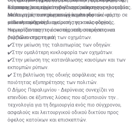
και αποτελεσματικότερη διαχείριση της κυκλοφορίας.
Κάππαρη, με στόχο τη βελτιστοποίηση της
διάρκειας του πράσινου και του κόκκινου σηματοδότη
λειτουργίας των φωτεινών σηματοδοτών και τη
ανάλογα με τον πραγματικό κυκλοφοριακό φόρτο σε
Με τον τρόπο αυτό επιτυγχάνεται πιο
μείωση του χρόνου αναμονής για τους οδηγούς.
κάθε κατεύθυνση.
αποτελεσματική διαχείριση της κυκλοφορίας,
περιορίζοντας τις άσκοπες καθυστερήσεις και
Η εγκατάσταση του συστήματος αναμένεται να
βελτιώνοντας τη ροή των οχημάτων.
συμβάλει σημαντικά:
✔️Στην μείωση της ταλαιπωρίας των οδηγών.
✔️Στην ομαλότερη κυκλοφορία των οχημάτων.
✔️Στην μείωση της κατανάλωσης καυσίμων και των
εκπομπών ρύπων.
✔️ Στη βελτίωση της οδικής ασφάλειας και της
ποιότητας εξυπηρέτησης των πολιτών.
Ο Δήμος Παραλιμνίου - Δερύνειας συνεχίζει να
επενδύει σε έξυπνες λύσεις που αξιοποιούν την
τεχνολογία για τη δημιουργία ενός πιο σύγχρονου,
ασφαλούς και λειτουργικού οδικού δικτύου προς
όφελος κατοίκων και επισκεπτών.