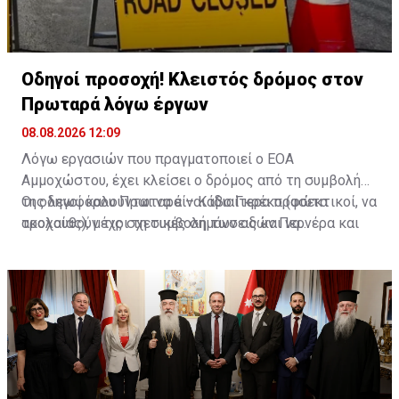
Οδηγοί προσοχή! Κλειστός δρόμος στον
Πρωταρά λόγω έργων
08.08.2026 12:09
Λόγω εργασιών που πραγματοποιεί ο ΕΟΑ
Αμμοχώστου, έχει κλείσει ο δρόμος από τη συμβολή
της λεωφόρου Πρωταρά – Κάβο Γκρέκο (φώτα
Οι οδηγοί καλούνται να είναι ιδιαίτερα προσεκτικοί, να
τροχαίας), μέχρι τη συμβολή των οδών Περνέρα και
ακολουθούν τις σχετικές σημάνσεις και να
Πινιάς.
χρησιμοποιούν εναλλακτικές διαδρομές για την
αποφυγή ταλαιπωρίας.