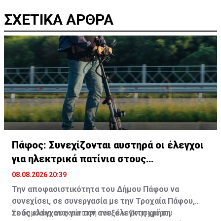
ΣΧΕΤΙΚΑ ΑΡΘΡΑ
Πάφος: Συνεχίζονται αυστηρά οι έλεγχοι
για ηλεκτρικά πατίνια στους
πεζόδρομους
08.08.2026 20:39
Την αποφασιστικότητα του Δήμου Πάφου να
συνεχίσει, σε συνεργασία με την Τροχαία Πάφου,
τους ελέγχους για την ανεξέλεγκτη χρήση
Σε δημόσια ανακοίνωσή του, ο κ. Ονησιφόρου