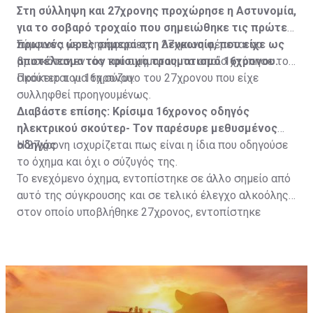
Στη σύλληψη και 27χρονης προχώρησε η Αστυνομία,
για το σοβαρό τροχαίο που σημειώθηκε τις πρώτες
πρωινές ώρες σήμερα στη Λευκωσία, που είχε ως
Σύμφωνα με πληροφορίες, η 27χρονη φέρεται να
αποτέλεσμα τον κρίσιμο τραυματισμό 16χρονου.
βρισκόταν εντός του οχήματος, το οποίο χτύπησε το
σκούτερ του 16χρονου.
Πρόκειται για τη σύζυγο του 27χρονου που είχε
συλληφθεί προηγουμένως.
Διαβάστε επίσης:
Κρίσιμα 16χρονος οδηγός
ηλεκτρικού σκούτερ- Τον παρέσυρε μεθυσμένος
οδηγός
Η 27χρονη ισχυρίζεται πως είναι η ίδια που οδηγούσε
το όχημα και όχι ο σύζυγός της.
Το ενεχόμενο όχημα, εντοπίστηκε σε άλλο σημείο από
αυτό της σύγκρουσης και σε τελικό έλεγχο αλκοόλης
στον οποίο υποβλήθηκε 27χρονος, εντοπίστηκε
θετικός με τελικό αποτέλεσμα 73% αντί 22μg% που
είναι το ανώτατο από τον Νόμο όριο και συνελήφθη
για αυτόφωρο αδίκημα.