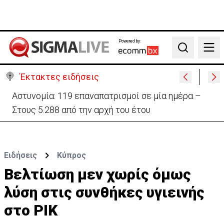
Powered by:
Search
Έκτακτες ειδήσεις
Θέλει να ξαναζωντανέψει την «Corner» o
Προύντζος - «Πληγώνει τις αναμνήσεις»
Ειδήσεις
Κύπρος
Βελτίωση μεν χωρίς όμως
λύση στις συνθήκες υγιεινής
στο ΡΙΚ