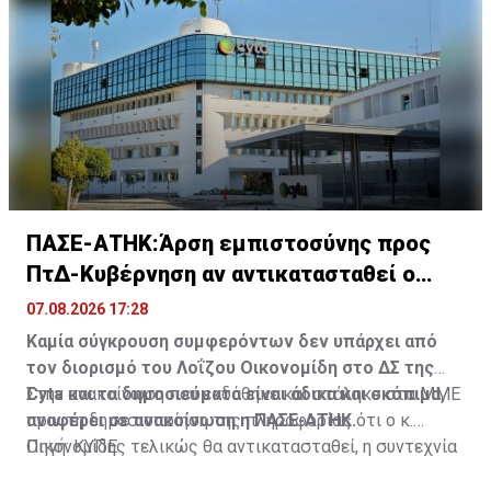
Έργων και της Hermes Airports, που προχώρησαν στις
για επιβίβαση, αποκλειστικά από τους καθορισμένους
αναγκαίες ενέργειες.
χώρους που έχουν διαμορφωθεί, δυτικά των
κτιριακών εγκαταστάσεων, πλησίον των χώρων
αναμονής των λεωφορείων.
ΠΑΣΕ-ΑΤΗΚ:Άρση εμπιστοσύνης προς
ΠτΔ-Κυβέρνηση αν αντικατασταθεί ο
Οικονομίδης
07.08.2026 17:28
Καμία σύγκρουση συμφερόντων δεν υπάρχει από
τον διορισμό του Λοΐζου Οικονομίδη στο ΔΣ της
Cyta και τα δημοσιεύματα είναι άδικα και σκόπιμα,
Στην ανακοίνωση που εκδόθηκε και στάληκε στα ΜΜΕ
αναφέρει σε ανακοίνωση η ΠΑΣΕ-ΑΤΗΚ.
πριν τη δημοσιοποίηση της πληροφορίας ότι ο κ.
Οικονομίδης τελικώς θα αντικατασταθεί, η συντεχνία
Πηγή: ΚΥΠΕ
αναφέρει ότι οποιαδήποτε ενέργεια παύσης του Λ.