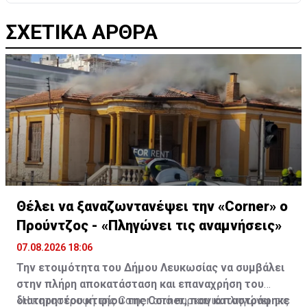
ΣΧΕΤΙΚΑ ΑΡΘΡΑ
Θέλει να ξαναζωντανέψει την «Corner» o
Προύντζος - «Πληγώνει τις αναμνήσεις»
07.08.2026 18:06
Την ετοιμότητα του Δήμου Λευκωσίας να συμβάλει
στην πλήρη αποκατάσταση και επαναχρήση του
διατηρητέου κτιρίου της Corner, που καταστράφηκε
«Η καταστροφή της Corner από πυρκαγιά πληγώνει τις