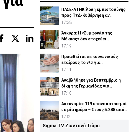
 για
ΠΑΣΕ-ΑΤΗΚ:Άρση εμπιστοσύνης
προς ΠτΔ-Κυβέρνηση αν
αντικατασταθεί ο Οικονομίδης
17:28
Άγκυρα: Η «Συμφωνία της
Μέκκας» δεν στοχεύει
συγκεκριμένο κράτος
17:19
Προωθείται σε κοινωνικούς
εταίρους το ν\σ για
συνταξιοδοτικό
17:11
Αναβλήθηκε για Σεπτέμβριο η
δίκη της Γερμανίδας για
σφετερισμό ε/κ περιουσιών
17:10
Αστυνομία: 119 επαναπατρισμοί
σε μία ημέρα – Στους 5.288 από
την αρχή του έτου
17:09
Sigma TV Ζωντανά Τώρα
Δήμαρχος Κουρίου: Διαμαρτυρία