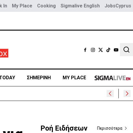
 In
My Place
Cooking
Sigmalive English
JobsCyprus
Sear
TODAY
ΣΗΜΕΡΙΝΗ
MY PLACE
Ροή Ειδήσεων
Περισσότερα