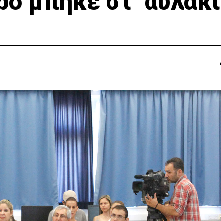
ρό μπήκε στ’ αυλάκι