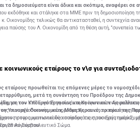
αι τα δημοσιεύματα είναι άδικα και σκόπιμα, αναφέρει σε 
που εκδόθηκε και στάληκε στα ΜΜΕ πριν τη δημοσιοποίηση τ
 κ. Οικονομίδης τελικώς θα αντικατασταθεί, η συντεχνία ανα
εια παύσης του Λ. Οικονομίδη από τη θέση αυτή, "συνεπεία 
άσιμα και καθοδηγούμενα δημοσιεύματα θα αναγκάσει τη Συντ
σύνη προς το πρόσωπο του Προέδρου της Δημοκρατίας και τη
 κοινωνικούς εταίρους το ν\σ για συνταξιοδο
ς εταίρους προωθείται τις επόμενες μέρες το νομοσχέδιο
εταρρύθμιση, μετά τη συνάντηση του Προέδρου της Δημοκ
ίδη, με τον Υπουργό Εργασίας και Κοινωνικών Ασφαλίσεω
φόρηση του ΚΥΠΕ, κατά τη συνάντηση έγινε εκτενής ανάλυση
τον Υπουργό Οικονομικών, Μάκη Κεραυνό, το πρωί της Πα
της συνταξιοδοτικής μεταρρύθμισης και αποφασίστηκε η π
ματος στους κοινωνικούς εταίρους τις προσεχείς ημέρες, μ
έχουν προγραμματιστεί δύο συνεδριάσεις του Εργατικού Συμ
 Εργατικό Συμβουλευτικό Σώμα.
και 28 Αυγούστου.