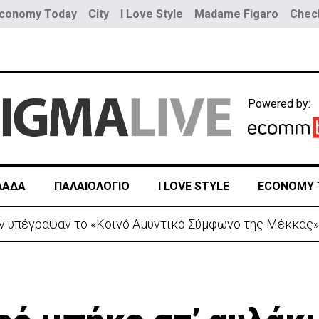
conomy Today
City
I Love Style
Madame Figaro
Check
Powered by:
ΛΑΔΑ
ΠΑΛΑΙΟΛΟΓΙΟ
I LOVE STYLE
ECONOMY 
σμοί σε μία ημέρα – Στους 5.288 από την αρχή του έτου