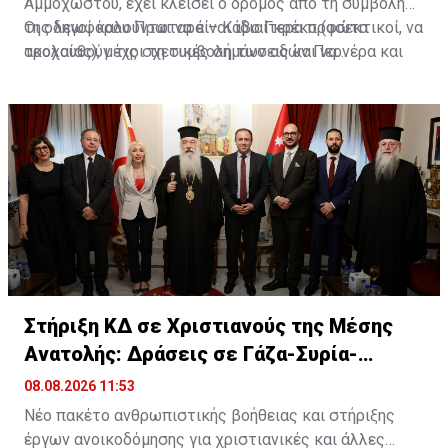
Αμμοχώστου, έχει κλείσει ο δρόμος από τη συμβολή
της λεωφόρου Πρωταρά – Κάβο Γκρέκο (φώτα
Οι οδηγοί καλούνται να είναι ιδιαίτερα προσεκτικοί, να
τροχαίας), μέχρι τη συμβολή των οδών Περνέρα και
ακολουθούν τις σχετικές σημάνσεις και να
Πινιάς.
χρησιμοποιούν εναλλακτικές διαδρομές για την
αποφυγή ταλαιπωρίας.
Στήριξη ΚΔ σε Χριστιανούς της Μέσης
Ανατολής: Δράσεις σε Γάζα-Συρία-
Ιορδανία
08.08.2026 11:53
Νέο πακέτο ανθρωπιστικής βοήθειας και στήριξης
έργων ανοικοδόμησης για χριστιανικές και άλλες