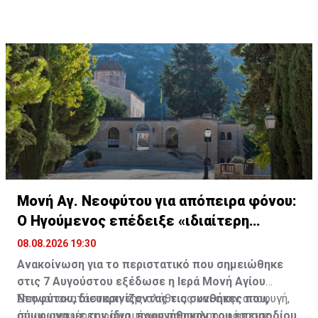
στην Πάφο με ασφάλεια και χωρίς φόβο.
Μονή Αγ. Νεοφύτου για απόπειρα φόνου:
Ο Ηγούμενος επέδειξε «ιδιαίτερη
υπομονή»
08.08.2026 19:30
Ανακοίνωση για το περιστατικό που σημειώθηκε
στις 7 Αυγούστου εξέδωσε η Ιερά Μονή Αγίου
Νεοφύτου, διευκρινίζοντας τις συνθήκες που,
Στην αποκατάσταση της αλήθειας και στην αποφυγή,
σύμφωνα με την ίδια, προηγήθηκαν του επεισοδίου.
όπως αναφέρει, φαινομένων παραπληροφόρησης