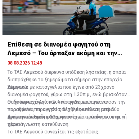
Επίθεση σε διανομέα φαγητού στη
Λεμεσό – Του άρπαξαν ακόμη και την
παραγγελία
08.08.2026 12:48
Το ΤΑΕ Λεμεσού διερευνά υπόθεση ληστείας, η οποία
διαπράχθηκε τα ξημερώματα σήμερα στην επαρχία
Λεμεσού.
Σύμφωνα με καταγγελία που έγινε από 23χρονο
διανομέα φαγητού, γύρω στη 1.30π.μ., ενώ βρισκόταν
στην περιοχή Αγίου Συλά στη Λεμεσό, για να
Οι δράστες, αφού τον κτύπησαν, του απέσπασαν την
παραδώσει παραγγελία, δέχθηκε επίθεση από δύο
παραγγελία, το κινητό του τηλέφωνο και μικρό
άγνωστα νεαρά πρόσωπα.
χρηματικό ποσό, και στη συνέχεια τράπηκαν σε φυγή
Από την επίθεση ο 23χρονος υπέστη εκδορές στα
προς άγνωστη κατεύθυνση.
χέρια.
Το ΤΑΕ Λεμεσού συνεχίζει τις εξετάσεις.