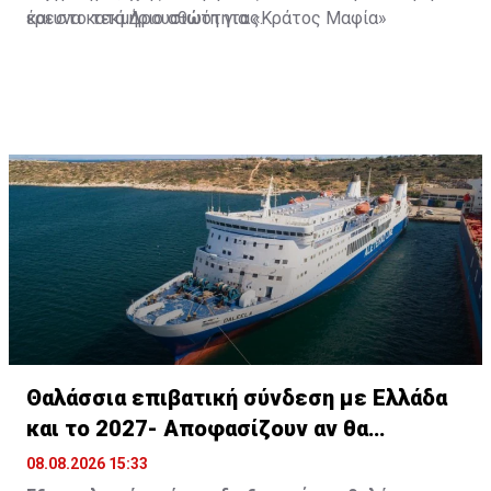
και στο τεκμήριο αθωότητας.
έρευνα κατά Δρουσιώτη για «Κράτος Μαφία»
Θαλάσσια επιβατική σύνδεση με Ελλάδα
και το 2027- Αποφασίζουν αν θα
συνεχίσει
08.08.2026 15:33