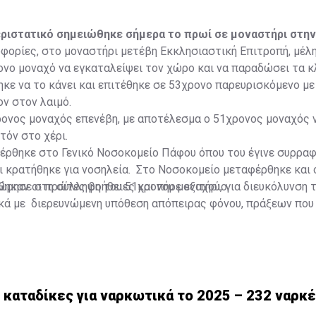
ριστατικό σημειώθηκε σήμερα το πρωί σε μοναστήρι στην
ορίες, στο μοναστήρι μετέβη Εκκλησιαστική Επιτροπή, μέλη
νο μοναχό να εγκαταλείψει τον χώρο και να παραδώσει τα κλ
κε να το κάνει και επιτέθηκε σε 53χρονο παρευρισκόμενο με 
ν στον λαιμό.
ρονος μοναχός επενέβη, με αποτέλεσμα ο 51χρονος μοναχός 
τόν στο χέρι.
έρθηκε στο Γενικό Νοσοκομείο Πάφου όπου του έγινε συρρα
 κρατήθηκε για νοσηλεία. Στο Νοσοκομείο μεταφέρθηκε και 
ηκαν οι πρώτες βοήθειες και πήρε εξιτήριο.
ώρησε στη σύλληψη του 51χρονου μοναχού, για διευκόλυνση 
κά με διερευνώμενη υπόθεση απόπειρας φόνου, πράξεων που
ριάς σωματικής βλάβης, τραυματισμού, μαχαιροφορίας, καθώ
ς και μεταφοράς επιθετικού όπλου.
 καταδίκες για ναρκωτικά το 2025 – 232 ναρκ