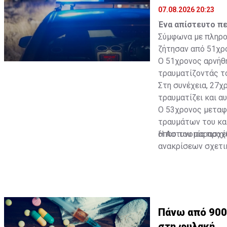
07.08.2026 20:23
Ένα απίστευτο πε
Σύμφωνα με πληροφ
ζήτησαν από 51χρο
Ο 51χρονος αρνήθη
τραυματίζοντάς το
Στη συνέχεια, 27χ
τραυματίζει και αυ
Ο 53χρονος μεταφ
τραυμάτων του και
όπου του παρασχέθ
Η Αστυνομία προχ
ανακρίσεων σχετι
στην πρόκληση βα
παράνομης κατοχή
Πάνω από 900
στη φυλακή