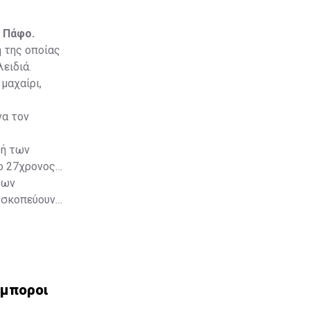
 Πάφο.
 της οποίας
ειδιά.
μαχαίρι,
να τον
φή των
ο 27χρονος
των
 σκοπεύουν
ς επίσης
έμποροι