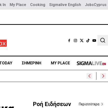
 In
My Place
Cooking
Sigmalive English
JobsCyprus
Sear
TODAY
ΣΗΜΕΡΙΝΗ
MY PLACE
Ροή Ειδήσεων
Περισσότερα