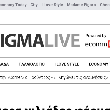
conomy Today
City
I Love Style
Madame Figaro
Check
Powered by:
ΛΑΔΑ
ΠΑΛΑΙΟΛΟΓΙΟ
I LOVE STYLE
ECONOMY 
ην «Corner» o Προύντζος - «Πληγώνει τις αναμνήσεις»