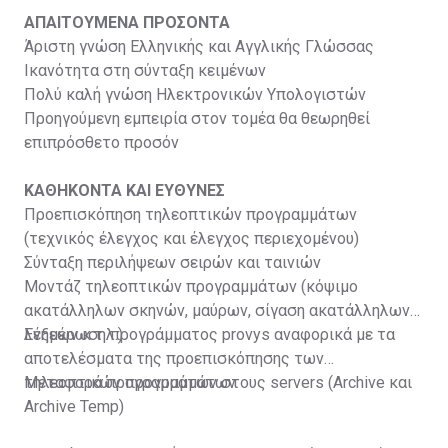
ΑΠΑΙΤΟΥΜΕΝΑ ΠΡΟΣΟΝΤΑ
Άριστη γνώση Ελληνικής και Αγγλικής Γλώσσας
Ικανότητα στη σύνταξη κειμένων
Πολύ καλή γνώση Ηλεκτρονικών Υπολογιστών
Προηγούμενη εμπειρία στον τομέα θα θεωρηθεί
επιπρόσθετο προσόν
ΚΑΘΗΚΟΝΤΑ ΚΑΙ ΕΥΘΥΝΕΣ
Προεπισκόπηση τηλεοπτικών προγραμμάτων
(τεχνικός έλεγχος και έλεγχος περιεχομένου)
Σύνταξη περιλήψεων σειρών και ταινιών
Μοντάζ τηλεοπτικών προγραμμάτων (κόψιμο
ακατάλληλων σκηνών, μαύρων, σίγαση ακατάλληλων
λέξεων κ.τ.λ.)
Ενημέρωση προγράμματος provys αναφορικά με τα
αποτελέσματα της προεπισκόπησης των
τηλεοπτικών προγραμμάτων
Μεταφορά προγραμμάτων στους servers (Archive και
Archive Temp)