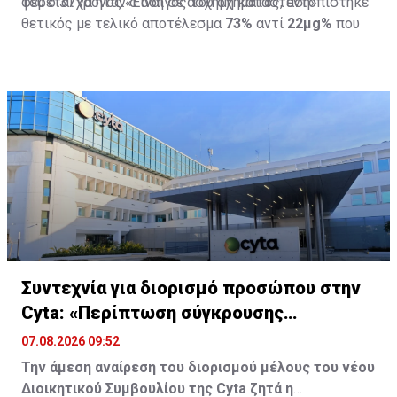
φέρεται να ήταν ο οδηγός του οχήματος, εντοπίστηκε
του ο 37χρονος:«Είναι σε άσχημη κατάσταση»
θετικός με τελικό αποτέλεσμα
73%
αντί
22μg%
που
είναι το ανώτατο από τον Νόμο όριο και συνελήφθη
για αυτόφωρο αδίκημα.
Συντεχνία για διορισμό προσώπου στην
Cyta: «Περίπτωση σύγκρουσης
συμφερόντων»
07.08.2026 09:52
Την άμεση αναίρεση του διορισμού μέλους του νέου
Διοικητικού Συμβουλίου της Cyta ζητά η