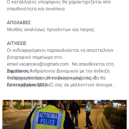
Ο κατάλληλος υποψήφιος θα χαρακτηρίζεται από
υπευθυνότητα και συνέπεια.
ΑΠΟΛΑΒΕΣ
Μισθός αναλόγως προσόντων και πείρας.
ΑΙΤΗΣΕΙΣ
Οι ενδιαφερόμενοι παρακαλούνται να αποστείλουν
βιογραφικό σημείωμα στο
email
vacancies@sigmatv.com
. Να απευθύνεται στη
Διεύθυνση Ανθρώπινου Δυναμικού με την ένδειξη
Σημείωση:
<<θέση εργασίας - Previewer>> μέχρι τις
Θα αρχειοθετήσουμε το βιογραφικό σας και θα
7
Σεπτεμβρίου 2026
επικοινωνήσουμε μαζί σας σε μελλοντικό άνοιγμα
.
θέσης που να ανταποκρίνεται στα δικά σας προσόντα.
Τα βιογραφικά θα διαγράφονται από το αρχείο μας με
την ολοκλήρωση τριών (3) ετών από την ημέρα
αποστολής τους.