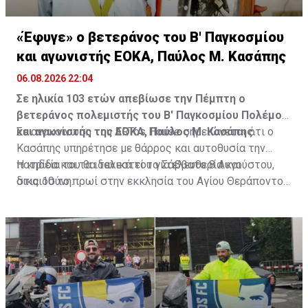
«Έφυγε» ο βετεράνος του Β' Παγκοσμίου
και αγωνιστής ΕΟΚΑ, Παύλος Μ. Κασάπης
06.08.2026 22:04
Σε ηλικία 103 ετών απεβίωσε την Πέμπτη ο
βετεράνος πολεμιστής του Β' Παγκοσμίου Πολέμου
και αγωνιστής της ΕΟΚΑ, Παύλος Μ. Κασάπης.
Σε ανακοίνωση του ARTos House σημειώνεται ότι ο
Κασάπης υπηρέτησε με θάρρος και αυτοθυσία την
πατρίδα και τα ιδανικά του για ελευθερία και
Η κηδεία του θα τελεστεί το Σάββατο 8 Αυγούστου,
δικαιοσύνη.
στις 10 το πρωί στην εκκλησία του Αγίου Θεράποντος
στον Λυθροδόντα.
Πηγή: ΚΥΠΕ