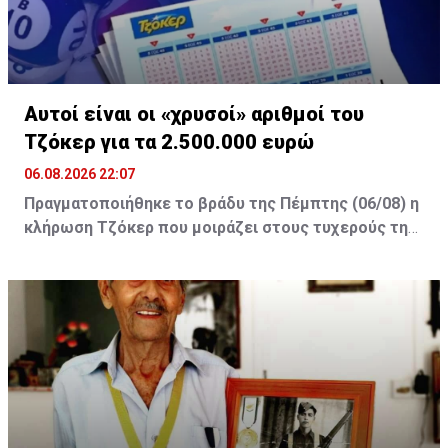
A post shared by ERTflix (@ertflix)
Αυτοί είναι οι «χρυσοί» αριθμοί του
Τζόκερ για τα 2.500.000 ευρώ
06.08.2026 22:07
Πραγματοποιήθηκε το βράδυ της Πέμπτης (06/08) η
κλήρωση Τζόκερ που μοιράζει στους τυχερούς της
πρώτης κατηγορίας τουλάχιστον €2.500.000.
Οι τυχεροί αριθμοί της αποψινής κλήρωσης είναι: 16,
13, 1, 30, 7 και Τζόκερ: 15