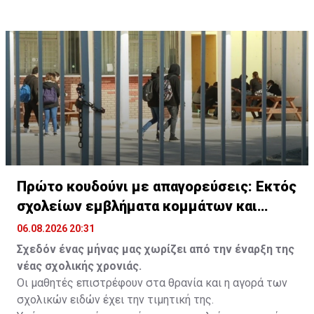
γράφοντας τη δική τους ξεχωριστή ιστορία στους
δρόμους μέχρι το Σάλτσμπουργκ.
Πρώτο κουδούνι με απαγορεύσεις: Εκτός
σχολείων εμβλήματα κομμάτων και
ομάδων
06.08.2026 20:31
Σχεδόν ένας μήνας μας χωρίζει από την έναρξη της
νέας σχολικής χρονιάς.
Οι μαθητές επιστρέφουν στα θρανία και η αγορά των
σχολικών ειδών έχει την τιμητική της.