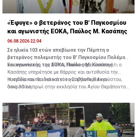
«Έφυγε» ο βετεράνος του Β' Παγκοσμίου
και αγωνιστής ΕΟΚΑ, Παύλος Μ. Κασάπης
06.08.2026 22:04
Σε ηλικία 103 ετών απεβίωσε την Πέμπτη ο
βετεράνος πολεμιστής του Β' Παγκοσμίου Πολέμου
και αγωνιστής της ΕΟΚΑ, Παύλος Μ. Κασάπης.
Σε ανακοίνωση του ARTos House σημειώνεται ότι ο
Κασάπης υπηρέτησε με θάρρος και αυτοθυσία την
πατρίδα και τα ιδανικά του για ελευθερία και
Η κηδεία του θα τελεστεί το Σάββατο 8 Αυγούστου,
δικαιοσύνη.
στις 10 το πρωί στην εκκλησία του Αγίου Θεράποντος
στον Λυθροδόντα.
Πηγή: ΚΥΠΕ