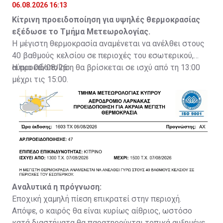
θερμοκρασίες
06.08.2026 16:13
Κίτρινη προειδοποίηση για υψηλές θερμοκρασίας
εξέδωσε το Τμήμα Μετεωρολογίας.
Η μέγιστη θερμοκρασία αναμένεται να ανέλθει στους
40 βαθμούς κελσίου σε περιοχές του εσωτερικού,
αύριο 06/08/26.
Η προειδοποίηση θα βρίσκεται σε ισχύ από τη 13:00
μέχρι τις 15:00.
Αναλυτικά η πρόγνωση:
Εποχική χαμηλή πίεση επικρατεί στην περιοχή.
Απόψε, ο καιρός θα είναι κυρίως αίθριος, ωστόσο
κατά διαστήματα θα παρατηρούνται τοπικά αυξημένες