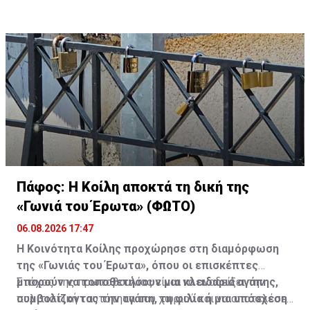
Πάφος: Η Κοίλη αποκτά τη δική της
«Γωνιά του Έρωτα» (ΦΩΤΟ)
06.08.2026 17:47
Η Κοινότητα Κοίλης προχώρησε στη διαμόρφωση
της «Γωνιάς του Έρωτα», όπου οι επισκέπτες
μπορούν να τοποθετήσουν μια κλειδαριά αγάπης,
Στόχος της πρωτοβουλίας είναι να αναδείξει την
συμβολίζοντας την αγάπη, τη φιλία ή μια υπόσχεση
πολιτιστική ταυτότητα του χωριού και να αποτελέσει