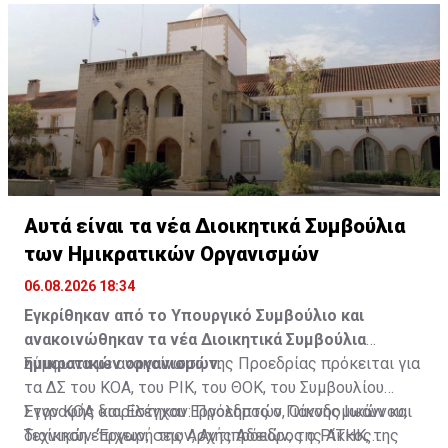
Πρόεδρος και τα μέλη του συμβουλίου του
Πηγή: ΚΥΠΕ
Αυτά είναι τα νέα Διοικητικά Συμβούλια
των Ημικρατικών Οργανισμών
06.08.2026 18:34
Εγκρίθηκαν από το Υπουργικό Συμβούλιο και
ανακοινώθηκαν τα νέα Διοικητικά Συμβούλια
ημικρατικών οργανισμών.
Σύμφωνα με ανακοίνωση της Προεδρίας πρόκειται για
τα ΔΣ του ΚΟΑ, του ΡΙΚ, του ΘΟΚ, του Συμβουλίου
Εγγραφής και Ελέγχου Εργοληπτών, Οικοδομικών και
Στον ΚΟΑ διορίστηκαν: Πρόεδρος ο Γιάννης Ιωάννου,
Τεχνικών ‘Έργων, της Αρχής Αδειών, της ΑΤΗΚ, της
διοίκηση επιχειρήσεων, Αντιπρόεδρος ο Ρίκκος