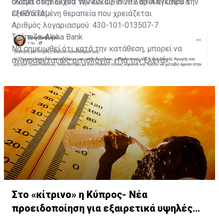
δώσει στην Έλενα την ευκαιρία να λάβει έγκαιρα την
Όνομα δικαιούχου: WINGS OF HOPE BY ANTONIS &
εξειδικευμένη θεραπεία που χρειάζεται.
CHRYSTAL
Αριθμός λογαριασμού: 430-101-013507-7
Τράπεζα: Alpha Bank
Να σημειωθεί ότι κατά την κατάθεση, μπορεί να
αναγράφεται ως αιτιολογία: «Για την Έλενα».
Με πληροφορίες από Famagusta.news
Στο «κίτρινο» η Κύπρος- Νέα
προειδοποίηση για εξαιρετικά υψηλές