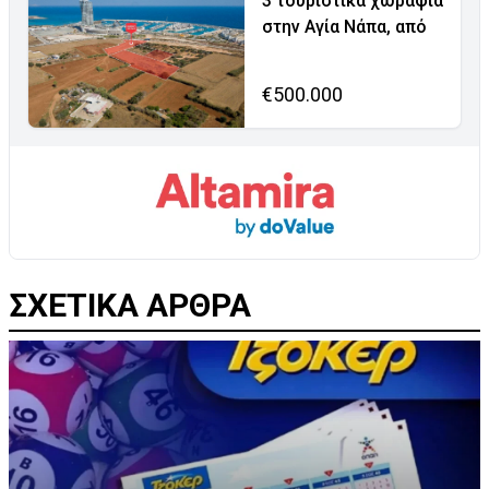
3 τουριστικά χωράφια
στην Αγία Νάπα, από
€500.000
ΣΧΕΤΙΚΑ ΑΡΘΡΑ