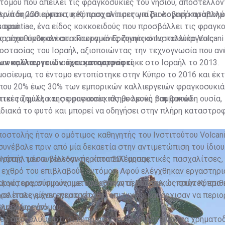
όμου που απειλεί τις φραγκοσυκιές του νησιού, αποστέλλον
ερίπου 200 αρπακτικές πασχαλίτσες για βιολογική καταπολέ
λινά δημοσιεύματα, η Κύπρος αντιμετωπίζει σοβαρό πρόβλημ
ισμού.
s opuntiae, ένα είδος κοκκοειδούς που προσβάλλει τις φραγκο
ια, έχει προκαλέσει εκτεταμένες ζημιές στις καλλιέργειες.
ς απευθύνθηκαν στο Γεωργικό Ερευνητικό Ινστιτούτο Volcani 
οστασίας του Ισραήλ, αξιοποιώντας την τεχνογνωσία που αν
μονες όταν το ίδιο έντομο εμφανίστηκε στο Ισραήλ το 2013.
ων καλλιεργειών έχει καταστραφεί
οσίευμα, το έντομο εντοπίστηκε στην Κύπρο το 2016 και έκτ
που
20% έως 30% των εμπορικών καλλιεργειών φραγκοσυκιά
ικές ζημιές και σε φυσικούς πληθυσμούς του φυτού.
πτει τα φύλλα της φραγκοσυκιάς με λευκή βαμβακώδη ουσία,
ιακά το φυτό και μπορεί να οδηγήσει στην πλήρη καταστροφ
οστολής ήταν ο ομότιμος καθηγητής του Ινστιτούτου Volcani
συνέβαλε πριν από μία δεκαετία στην αντιμετώπιση του ίδιου
Ισραήλ μέσω βιολογικής καταπολέμησης.
εργάτης του συνέλεξαν περίπου 200 αρπακτικές πασχαλίτσες, 
 εχθρό του επιβλαβούς εντόμου. Αφού ελέγχθηκαν εργαστηρι
λλους οργανισμούς, μεταφέρθηκαν αεροπορικώς στην Κύπρο 
αργότερα, σύμφωνα με τον καθηγητή Μάντελ, οι πρώτες επι
σε επιλεγμένες περιοχές.
σχαλίτσες είχαν εγκατασταθεί επιτυχώς και άρχισαν να περιο
βλαβούς εντόμου.
υμε δωρεάν»
ελ αποκάλυψε ότι οι κυπριακές αρχές πρότειναν να χρηματο