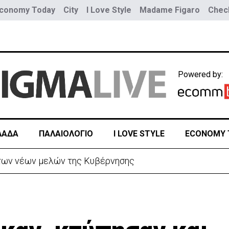
conomy Today
City
I Love Style
Madame Figaro
Check
Powered by:
ΛΑΔΑ
ΠΑΛΑΙΟΛΟΓΙΟ
I LOVE STYLE
ECONOMY 
ρίστανε τον εισαγωγέα αυτοκινήτων και άρπαξε €827,