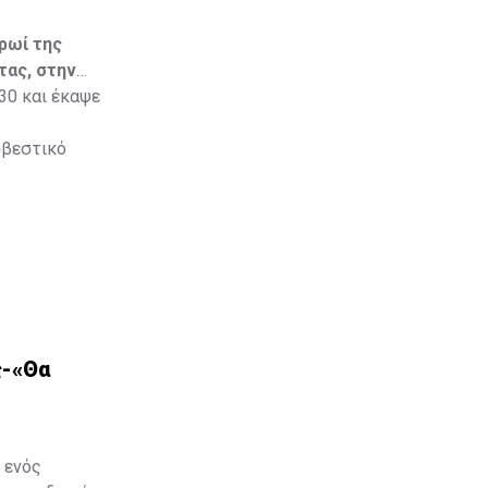
ρωί της
τας, στην
30 και έκαψε
σβεστικό
ς-«Θα
 ενός