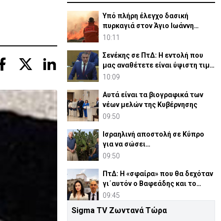
Υπό πλήρη έλεγχο δασική
πυρκαγιά στον Άγιο Ιωάννη
Μαλούντας
10:11
Σενέκης σε ΠτΔ: Η εντολή που
μας αναθέτετε είναι ύψιστη τιμή
αλλά και ευθύνη
10:09
Αυτά είναι τα βιογραφικά των
νέων μελών της Κυβέρνησης
09:50
Ισραηλινή αποστολή σε Κύπρο
για να σώσει
παπουτσοσυκιές-«Θα
09:50
βοηθήσουμε δωρεάν»
ΠτΔ: Η «σφαίρα» που θα δεχόταν
γι΄αυτόν ο Βαφεάδης και το
χαμόγελο Παναγιώτου
09:45
Sigma TV Ζωντανά Τώρα
ΠτΔ προς νέα μέλη Κυβέρνησης: