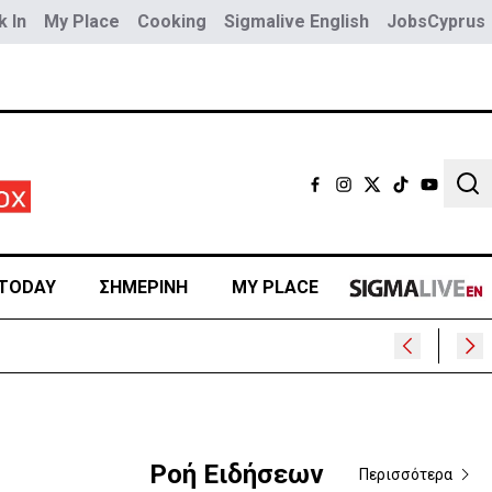
 In
My Place
Cooking
Sigmalive English
JobsCyprus
Sear
TODAY
ΣΗΜΕΡΙΝΗ
MY PLACE
400
Ροή Ειδήσεων
Περισσότερα