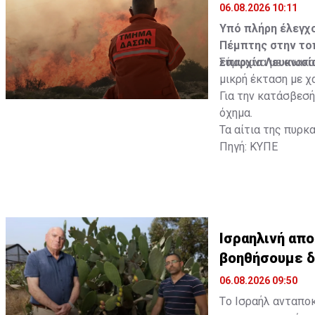
06.08.2026 10:11
Υπό πλήρη έλεγχο
Πέμπτης στην τοπ
επαρχία Λευκωσία
Σύμφωνα με ανακο
μικρή έκταση με χ
Για την κατάσβεσ
όχημα.
Τα αίτια της πυρκ
Πηγή: ΚΥΠΕ
Ισραηλινή απ
βοηθήσουμε 
06.08.2026 09:50
Tο Ισραήλ ανταποκ