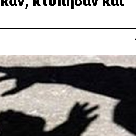
καν, κτύπησαν και