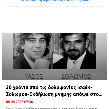
Η δημοσίευση κοινοποιήθηκε από το χρήστη Παιδική Χαρά (@pa
30 χρόνια από τις δολοφονίες Ισαάκ-
Σολωμού-Εκδήλωση μνήμης απόψε στο
Παραλίμνι
08.08.2026 07:36