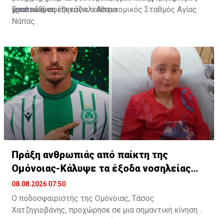
μπαλονιών.
γραπτώς, αφέθηκαν ελεύθερα.
Την υπόθεση εξετάζει ο Αστυνομικός Σταθμός Αγίας
Νάπας.
Πράξη ανθρωπιάς από παίκτη της
Ομόνοιας-Κάλυψε τα έξοδα νοσηλείας
παιδιού
08.08.2026 07:50
Ο ποδοσφαιριστής της Ομόνοιας, Τάσος
Χατζηγιοβάνης, προχώρησε σε μια σημαντική κίνηση