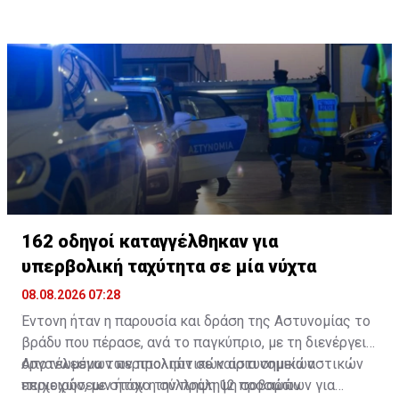
Παράλληλα, δηλώνουν ότι θα συνεχίσουν τη
συνεργασία με τις αρμόδιες αρχές και τις τοπικές
κοινότητες.
162 οδηγοί καταγγέλθηκαν για
υπερβολική ταχύτητα σε μία νύχτα
08.08.2026 07:28
Έντονη ήταν η παρουσία και δράση της Αστυνομίας το
βράδυ που πέρασε, ανά το παγκύπριο, με τη διενέργεια
οργανωμένων περιπολιών σε καίρια σημεία αστικών
Αποτέλεσμα των προληπτικών αστυνομικών
περιοχών, με στόχο την πρόληψη σοβαρών
επιχειρήσεων ήταν η σύλληψη 12 προσώπων για