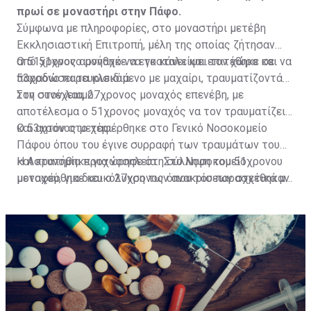
πρωί σε μοναστήρι στην Πάφο.
Σύμφωνα με πληροφορίες, στο μοναστήρι μετέβη
Εκκλησιαστική Επιτροπή, μέλη της οποίας ζήτησαν
από 51χρονο μοναχό να εγκαταλείψει τον χώρο και να
Ο 51χρονος αρνήθηκε να το κάνει και επιτέθηκε σε
παραδώσει τα κλειδιά.
53χρονο παρευρισκόμενο με μαχαίρι, τραυματίζοντάς
τον στον λαιμό.
Στη συνέχεια, 27χρονος μοναχός επενέβη, με
αποτέλεσμα ο 51χρονος μοναχός να τον τραυματίζει
και αυτόν στο χέρι.
Ο 53χρονος μεταφέρθηκε στο Γενικό Νοσοκομείο
Πάφου όπου του έγινε συρραφή των τραυμάτων του
και κρατήθηκε για νοσηλεία. Στο Νοσοκομείο
Η Αστυνομία προχώρησε στη σύλληψη του 51χρονου
μεταφέρθηκε και ο 27χρονος όπου του παρασχέθηκαν
μοναχού, για διευκόλυνση των ανακρίσεων σχετικά με
οι πρώτες βοήθειες και πήρε εξιτήριο.
διερευνώμενη υπόθεση απόπειρας φόνου, πράξεων
που σκοπεύουν στην πρόκληση βαριάς σωματικής
βλάβης, τραυματισμού, μαχαιροφορίας, καθώς επίσης
παράνομης κατοχής και μεταφοράς επιθετικού όπλου.