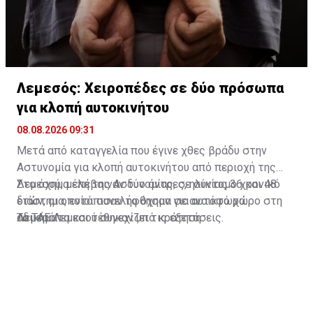
Λεμεσός: Χειροπέδες σε δύο πρόσωπα
για κλοπή αυτοκινήτου
08.08.2026 09:31
Μετά από καταγγελία που έγινε χθες βράδυ στην
Αστυνομία για κλοπή αυτοκινήτου από περιοχή της
Λεμεσού, μέλη της Αστυνομίας, σε σύντομο χρονικό
Στο όχημα επέβαιναν δύο άντρες, ηλικίας 36 και 48
διάστημα, εντόπισαν το όχημα σε ανοικτό χώρο στη
ετών, οι οποίοι συνελήφθησαν για αυτόφωρα
Λεμεσό.
αδικήματα και τέθηκαν υπό κράτηση.
Το ΤΑΕ Λεμεσού συνεχίζει τις εξετάσεις.