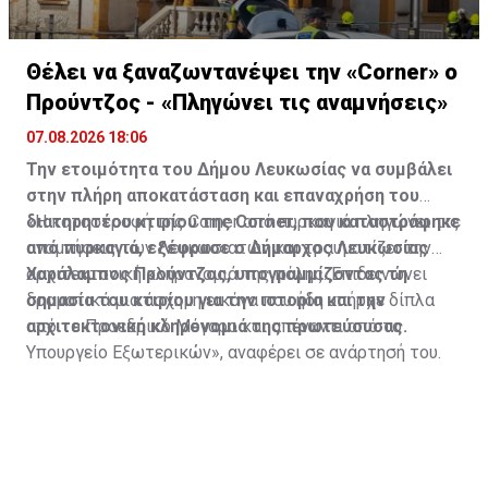
Θέλει να ξαναζωντανέψει την «Corner» o
Προύντζος - «Πληγώνει τις αναμνήσεις»
07.08.2026 18:06
Την ετοιμότητα του Δήμου Λευκωσίας να συμβάλει
στην πλήρη αποκατάσταση και επαναχρήση του
διατηρητέου κτιρίου της Corner, που καταστράφηκε
«Η καταστροφή της Corner από πυρκαγιά πληγώνει τις
από πυρκαγιά, εξέφρασε ο Δήμαρχος Λευκωσίας
αναμνήσεις των Λευκωσιατών και τραυματίζει την
Χαράλαμπος Προύντζος, υπογραμμίζοντας τη
αρχιτεκτονική κληρονομιά της πόλης. Επιδεινώνει
σημασία του κτιρίου για την ιστορία και την
δραματικά μια άσχημη εικόνα που ήδη υπήρχε δίπλα
αρχιτεκτονική κληρονομιά της πρωτεύουσας.
από το Προεδρικό Μέγαρο και απέναντι από το
Υπουργείο Εξωτερικών», αναφέρει σε ανάρτησή του.