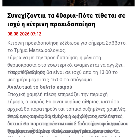
Συνεχίζονται τα 40αρια-Πότε τίθεται σε
ισχύ η κίτρινη προειδοποίηση
08.08.2026 07:12
Κίτρινη προειδοποίηση εξέδωσε για σήμερα Σάββατο,
το Τμήμα Μετεωρολογίας.
Σύμφωνα με την προειδοποίηση, η μέγιστη
θερμοκρασία στο εσωτερικό, αναμένεται να αγγίξει
τους 40 βαθμούς.
Η προειδοποίηση θα είναι σε ισχύ από τη 13:00 το
μεσημέρι μέχρι τις 16:00 το απόγευμα.
Αναλυτικά το δελτίο καιρού
Εποχική χαμηλή πίεση επηρεάζει την περιοχή.
Σήμερα, ο καιρός θα είναι κυρίως αίθριος, ωστόσο
αρχικά θα παρατηρούνται τοπικά αυξημένες χαμηλές
νεφώσεις και αραιή ομίχλη ή ομίχλη στο εσωτερικό,
Απόψε, ο καιρός θα είναι κυρίως αίθριος, αλλά στα
στα νότια και στα ανατολικά. Σταδιακά, νεφώσεις που
δυτικά θα παρατηρούνται κατά διαστήματα αυξημένες
θα αναπτυχθούν το απόγευμα δεν αποκλείεται να
χαμηλές νεφώσεις. Κατά τις αυγινές ώρες, δεν
Την Κυριακή, τη Δευτέρα και την Τρίτη, ο καιρός θα