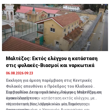
μεθόδων.
Φωτογραφία από Κύπρο με παπουτσοσυκιές με
Μαλτέζος: Εκτός ελέγχου η κατάσταση
ψευδόκοκκο
στις φυλακές-Βιασμοί και ναρκωτικά
06.08.2026 09:23
Έκκληση για άμεση παρέμβαση στις Κεντρικές
Φυλακές απευθύνει ο Πρόεδρος του Κλαδικού
Συμβουλίου Δεσμοφυλάκων, Γιώργος Μαλτέζος σε
Καταγγέλλει ότι η υποστελέχωση και η υπερπλήρωση
ανακοίνωσή του.
έχουν οδηγήσει την κατάσταση εκτός ελέγχου, με
περιστατικά βίας, συμπλοκών και διακίνησης
«Η απάντηση που λάβαμε είναι μία, δημόσια και
ναρκωτικών.
βιντεοσκοπημένη: ο Υπουργός Δικαιοσύνης και