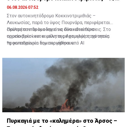
σίας
06.08.2026 07:52
Στον αυτοκινητόδρομο Κοκκινοτριμιθιάς –
Λευκωσίας, παρά το ύψος Πουρνάρα, περιφέρεται
σκύλος στο δρόμο και στις δύο κατευθύνσεις. Στο
Προτρέπονται οι οδηγοί να είναι ιδιαίτερα
σημείο βρίσκονται μέλη της Αστυνομίας τα οποία
προσεκτικοί και κινούνται με χαμηλές ταχύτητες.
προσπαθούν να τον περιορίσουν.
*η φωτογραφία δημιουργήθηκε από ΑΙ
Πυρκαγιά με το «καλημέρα» στο Άρσος –