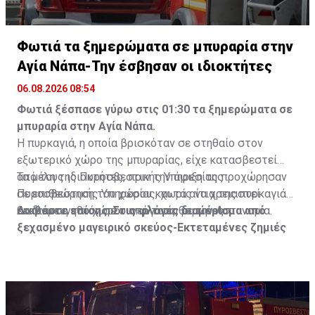
Φωτιά τα ξημερώματα σε μπυραρία στην
Αγία Νάπα-Την έσβησαν οι ιδιοκτήτες
06.08.2026 08:54
Φωτιά ξέσπασε γύρω στις 01:30 τα ξημερώματα σε
μπυραρία στην Αγία Νάπα.
Η πυρκαγιά, η οποία βρισκόταν σε στηθαίο στον
εξωτερικό χώρο της μπυραρίας, είχε κατασβεστεί
από τους ιδιοκτήτες, πριν την άφιξη της
Τα μέλη της Πυροσβεστικής Υπηρεσίας προχώρησαν
Πυροσβεστικής Υπηρεσίας, χωρίς να χρειαστεί
σε επιθεώρηση του χώρου και τα αίτια της πυρκαγιάς
εκκένωση του χώρου από τους θαμώνες.
θα διερευνηθούν σε συνεργασία με την Αστυνομία.
Διαβάστε επίσης:
Στις φλόγες διαμέρισμα από
ξεχασμένο μαγειρικό σκεύος-Εκτεταμένες ζημιές