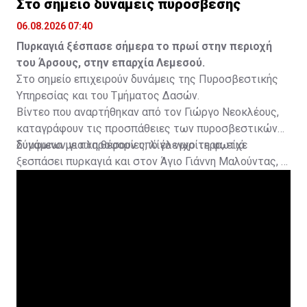
Στο σημείο δυνάμεις πυρόσβεσης
06.08.2026 07:40
Πυρκαγιά ξέσπασε σήμερα το πρωί στην περιοχή
του Άρσους, στην επαρχία Λεμεσού.
Στο σημείο επιχειρούν δυνάμεις της Πυροσβεστικής
Υπηρεσίας και του Τμήματος Δασών.
Βίντεο που αναρτήθηκαν από τον Γιώργο Νεοκλέους,
καταγράφουν τις προσπάθειες των πυροσβεστικών
δυνάμεων για να θέσουν υπό έλεγχο τη φωτιά.
Σύμφωνα με πληροφορίες, λίγο νωρίτερα, είχε
ξεσπάσει πυρκαγιά και στον Άγιο Γιάννη Μαλούντας, η
οποία κατασβέστηκε.