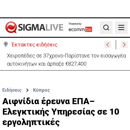
Powered by:
Search
Έκτακτες ειδήσεις
ΠτΔ προς νέα μέλη Κυβέρνησης: Μηδενική πίστωση
χρόνου-Δουλειά 24 ώρες το 24ωρο
Ειδήσεις
Κύπρος
Αιφνίδια έρευνα ΕΠΑ–
Ελεγκτικής Υπηρεσίας σε 10
εργοληπτικές