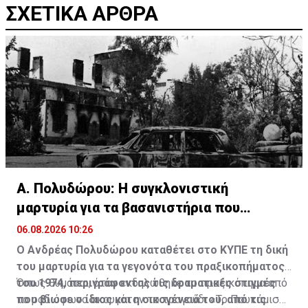
ΣΧΕΤΙΚΑ ΑΡΘΡΑ
Α. Πολυδώρου: Η συγκλονιστική
μαρτυρία για τα βασανιστήρια που
υπέστη το 1974
06.08.2026 10:26
Ο Ανδρέας Πολυδώρου καταθέτει στο ΚΥΠΕ τη δική
του μαρτυρία για τα γεγονότα του πραξικοπήματος
του 1974, περιγράφοντας τις δραματικές στιγμές
Όπως θυμάται, όταν εκδηλώθηκε το πραξικόπημα από
που βίωσε ο ίδιος και η οικογένειά του, από τις
το ραδιόφωνο ακουγόταν το τραγούδι «Το Πουκάμισο