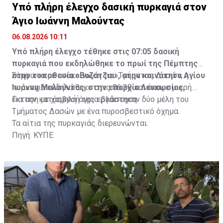
Υπό πλήρη έλεγχο δασική πυρκαγιά στον
Άγιο Ιωάννη Μαλούντας
06.08.2026 10:11
Υπό πλήρη έλεγχο τέθηκε στις 07:05 δασική
πυρκαγιά που εκδηλώθηκε το πρωί της Πέμπτης
στην τοποθεσία «Βυζάτζια», στην κοινότητα Αγίου
Σύμφωνα με ανακοίνωση του Τμήματος Δασών, η
Ιωάννη Μαλούντας, στην επαρχία Λευκωσίας.
πυρκαγιά εκδηλώθηκε στις 06:30 και έκαψε μικρή
έκταση με χαμηλή άγρια βλάστηση.
Για την κατάσβεσή της εργάστηκαν δύο μέλη του
Τμήματος Δασών με ένα πυροσβεστικό όχημα.
Τα αίτια της πυρκαγιάς διερευνώνται.
Πηγή: ΚΥΠΕ