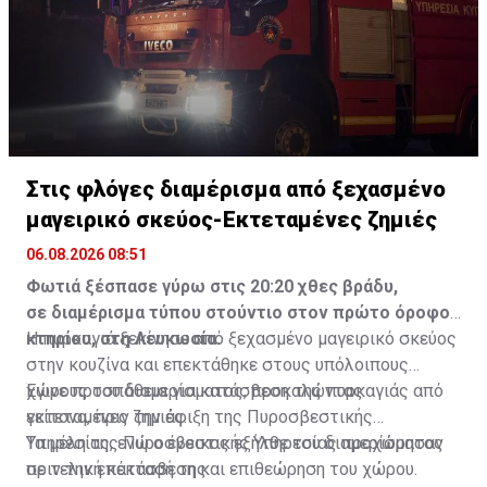
Στις φλόγες διαμέρισμα από ξεχασμένο
μαγειρικό σκεύος-Εκτεταμένες ζημιές
06.08.2026 08:51
Φωτιά ξέσπασε γύρω στις 20:20 χθες βράδυ,
σε διαμέρισμα τύπου στούντιο στον πρώτο όροφο
κτηρίου, στη Λευκωσία.
Η πυρκαγιά ξεκίνησε από ξεχασμένο μαγειρικό σκεύος
στην κουζίνα και επεκτάθηκε στους υπόλοιπους
χώρους του διαμερίσματος, προκαλώντας
Έγινε προσπάθεια για κατάσβεση της πυρκαγιάς από
εκτεταμένες ζημιές.
γείτονα, πριν την άφιξη της Πυροσβεστικής
Υπηρεσίας, ενώ ο ένοικος εξήλθε του διαμερίσματος
Τα μέλη της Πυροσβεστικής Υπηρεσίας προχώρησαν
πριν την επέκτασή της.
σε τελική κατάσβεση και επιθεώρηση του χώρου.