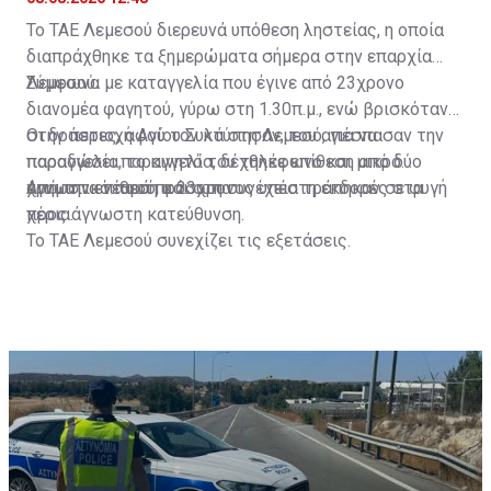
Το ΤΑΕ Λεμεσού διερευνά υπόθεση ληστείας, η οποία
διαπράχθηκε τα ξημερώματα σήμερα στην επαρχία
Λεμεσού.
Σύμφωνα με καταγγελία που έγινε από 23χρονο
διανομέα φαγητού, γύρω στη 1.30π.μ., ενώ βρισκόταν
στην περιοχή Αγίου Συλά στη Λεμεσό, για να
Οι δράστες, αφού τον κτύπησαν, του απέσπασαν την
παραδώσει παραγγελία, δέχθηκε επίθεση από δύο
παραγγελία, το κινητό του τηλέφωνο και μικρό
άγνωστα νεαρά πρόσωπα.
χρηματικό ποσό, και στη συνέχεια τράπηκαν σε φυγή
Από την επίθεση ο 23χρονος υπέστη εκδορές στα
προς άγνωστη κατεύθυνση.
χέρια.
Το ΤΑΕ Λεμεσού συνεχίζει τις εξετάσεις.