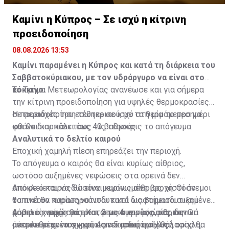
Καμίνι η Κύπρος – Σε ισχύ η κίτρινη
προειδοποίηση
08.08.2026 13:53
Καμίνι παραμένει η Κύπρος και κατά τη διάρκεια του
Σαββατοκύριακου, με τον υδράργυρο να είναι στο
κόκκινο.
Το Τμήμα Μετεωρολογίας ανανέωσε και για σήμερα
την κίτρινη προειδοποίηση για υψηλές θερμοκρασίες
σε περιοχές του εσωτερικού, με το θερμόμετρο να
Η προειδοποίηση τέθηκε σε ισχύ στη μία το μεσημέρι
φθάνει και πάλι τους 40 βαθμούς.
και θα διαρκέσει έως τις τέσσερις το απόγευμα.
Αναλυτικά το δελτίο καιρού
Εποχική χαμηλή πίεση επηρεάζει την περιοχή.
Το απόγευμα ο καιρός θα είναι κυρίως αίθριος,
ωστόσο αυξημένες νεφώσεις στα ορεινά δεν
αποκλείεται να δώσουν μεμονωμένη βροχή. Οι άνεμοι
Απόψε ο καιρός θα είναι κυρίως αίθριος, ωστόσο
θα πνέουν κυρίως νοτιοδυτικοί ως βορειοδυτικοί
τοπικά θα παρατηρούνται κατά διαστήματα αυξημένες
ασθενείς μέχρι μέτριοι, 3 με 4 μποφόρ, και τοπικά
χαμηλές νεφώσεις. Κατά τις αυγινές ώρες, δεν
Αύριο ο καιρός θα είναι γενικά κυρίως αίθριος. Οι
μέτριοι μέχρι ισχυροί, 4 με 5 μποφόρ. Η θάλασσα θα
αποκλείεται να σχηματιστεί αραιή ομίχλη ή ομίχλη,
άνεμοι θα πνέουν κυρίως νοτιοδυτικοί ως