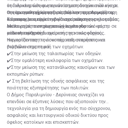
τη διάρκεια των φωτεινών σηματοδοτών ανάλογα με
ότι ολοκληρώθηκε η εγκατάσταση ανιχνευτών κίνησης
την πραγματική κίνηση, συμβάλλοντας σε ομαλότερη
στη φωτοελεγχόμενη διασταύρωση της Λεωφόρου
Οι νέοι αισθητήρες επιτρέπουν την προσαρμογή της
και αποτελεσματικότερη διαχείριση της κυκλοφορίας.
Κάππαρη, με στόχο τη βελτιστοποίηση της
διάρκειας του πράσινου και του κόκκινου σηματοδότη
λειτουργίας των φωτεινών σηματοδοτών και τη
ανάλογα με τον πραγματικό κυκλοφοριακό φόρτο σε
Με τον τρόπο αυτό επιτυγχάνεται πιο
μείωση του χρόνου αναμονής για τους οδηγούς.
κάθε κατεύθυνση.
αποτελεσματική διαχείριση της κυκλοφορίας,
περιορίζοντας τις άσκοπες καθυστερήσεις και
Η εγκατάσταση του συστήματος αναμένεται να
βελτιώνοντας τη ροή των οχημάτων.
συμβάλει σημαντικά:
✔️Στην μείωση της ταλαιπωρίας των οδηγών.
✔️Στην ομαλότερη κυκλοφορία των οχημάτων.
✔️Στην μείωση της κατανάλωσης καυσίμων και των
εκπομπών ρύπων.
✔️ Στη βελτίωση της οδικής ασφάλειας και της
ποιότητας εξυπηρέτησης των πολιτών.
Ο Δήμος Παραλιμνίου - Δερύνειας συνεχίζει να
επενδύει σε έξυπνες λύσεις που αξιοποιούν την
τεχνολογία για τη δημιουργία ενός πιο σύγχρονου,
ασφαλούς και λειτουργικού οδικού δικτύου προς
όφελος κατοίκων και επισκεπτών.