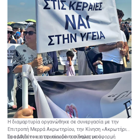
υποδομών.
Η διαμαρτυρία οργανώθηκε σε συνεργασία με την
Επιτροπή Μερρά Ακρωτηρίου, την Κίνηση «Ακρωτήρι
Ώρα Μηδέν» και οργανωμένα σύνολα, με αφορμή
Σε ομιλία του, στην είσοδο του δημοτικού