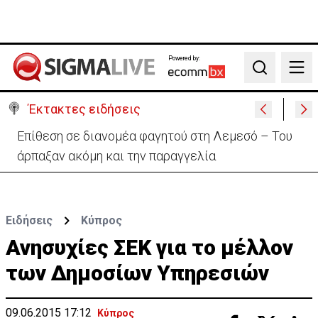
Powered by:
Search
Έκτακτες ειδήσεις
Ιταλία-Ισπανία: Στα άκρα η διπλωματική κόντρα για
το Σένγκεν
Ειδήσεις
Κύπρος
Ανησυχίες ΣΕΚ για το μέλλον
των Δημοσίων Υπηρεσιών
09.06.2015 17:12
Κύπρος