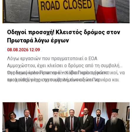
Οδηγοί προσοχή! Κλειστός δρόμος στον
Πρωταρά λόγω έργων
08.08.2026 12:09
Λόγω εργασιών που πραγματοποιεί ο ΕΟΑ
Αμμοχώστου, έχει κλείσει ο δρόμος από τη συμβολή
της λεωφόρου Πρωταρά – Κάβο Γκρέκο (φώτα
Οι οδηγοί καλούνται να είναι ιδιαίτερα προσεκτικοί, να
τροχαίας), μέχρι τη συμβολή των οδών Περνέρα και
ακολουθούν τις σχετικές σημάνσεις και να
Πινιάς.
χρησιμοποιούν εναλλακτικές διαδρομές για την
αποφυγή ταλαιπωρίας.