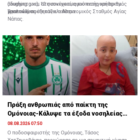
(laughing gas), 12 συσκευασίες εισπνοής και αριθμός
αδικήματα και στη συνέχεια, αφού κατηγορήθηκαν
μπαλονιών.
γραπτώς, αφέθηκαν ελεύθερα.
Την υπόθεση εξετάζει ο Αστυνομικός Σταθμός Αγίας
Νάπας.
Πράξη ανθρωπιάς από παίκτη της
Ομόνοιας-Κάλυψε τα έξοδα νοσηλείας
παιδιού
08.08.2026 07:50
Ο ποδοσφαιριστής της Ομόνοιας, Τάσος