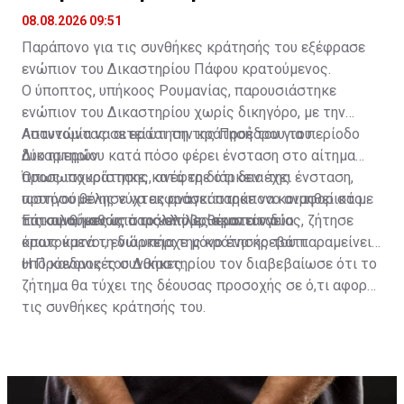
Δικαστηρίου
08.08.2026 09:51
Παράπονο για τις συνθήκες κράτησής του εξέφρασε
ενώπιον του Δικαστηρίου Πάφου κρατούμενος.
Ο ύποπτος, υπήκοος Ρουμανίας, παρουσιάστηκε
ενώπιον του Δικαστηρίου χωρίς δικηγόρο, με την
Αστυνομία να αιτείται την κράτησή του για περίοδο
Απαντώντας σε ερώτηση της Προέδρου του
δύο ημερών.
Δικαστηρίου κατά πόσο φέρει ένσταση στο αίτημα
προσωποκράτησης, ανέφερε ότι δεν έχει ένσταση,
Όπως ισχυρίστηκε, κατά τη διάρκεια της
ωστόσο θέλησε να εκφράσει παράπονο αναφορικά με
προηγούμενης νύχτας αναγκάστηκε να κοιμηθεί στο
τις συνθήκες υπό τις οποίες κρατείται.
πάτωμα, καθώς στο κελί βρίσκονταν δύο
Επικαλούμενος, παράλληλα, θέματα υγείας, ζήτησε
κρατούμενοι, ενώ υπήρχε μόνο ένα κρεβάτι.
όπως κατά τη διάρκεια της κράτησής του παραμείνει
υπό κανονικές συνθήκες.
Η Πρόεδρος του Δικαστηρίου τον διαβεβαίωσε ότι το
ζήτημα θα τύχει της δέουσας προσοχής σε ό,τι αφορά
τις συνθήκες κράτησής του.