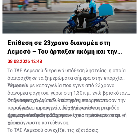
Επίθεση σε 23χρονο διανομέα στη
Λεμεσό – Του άρπαξαν ακόμη και την
παραγγελία
08.08.2026 12:48
Το ΤΑΕ Λεμεσού διερευνά υπόθεση ληστείας, η οποία
διαπράχθηκε τα ξημερώματα σήμερα στην επαρχία
Λεμεσού.
Σύμφωνα με καταγγελία που έγινε από 23χρονο
διανομέα φαγητού, γύρω στη 1.30π.μ., ενώ βρισκόταν
στην περιοχή Αγίου Συλά στη Λεμεσό, για να
Οι δράστες, αφού τον κτύπησαν, του απέσπασαν την
παραδώσει παραγγελία, δέχθηκε επίθεση από δύο
παραγγελία, το κινητό του τηλέφωνο και μικρό
άγνωστα νεαρά πρόσωπα.
χρηματικό ποσό, και στη συνέχεια τράπηκαν σε φυγή
Από την επίθεση ο 23χρονος υπέστη εκδορές στα
προς άγνωστη κατεύθυνση.
χέρια.
Το ΤΑΕ Λεμεσού συνεχίζει τις εξετάσεις.