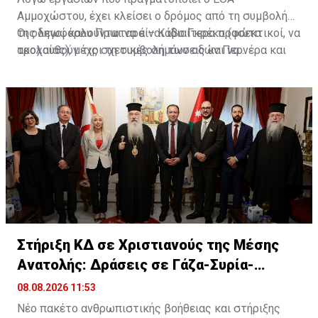
Αμμοχώστου, έχει κλείσει ο δρόμος από τη συμβολή
της λεωφόρου Πρωταρά – Κάβο Γκρέκο (φώτα
Οι οδηγοί καλούνται να είναι ιδιαίτερα προσεκτικοί, να
τροχαίας), μέχρι τη συμβολή των οδών Περνέρα και
ακολουθούν τις σχετικές σημάνσεις και να
Πινιάς.
χρησιμοποιούν εναλλακτικές διαδρομές για την
αποφυγή ταλαιπωρίας.
Στήριξη ΚΔ σε Χριστιανούς της Μέσης
Ανατολής: Δράσεις σε Γάζα-Συρία-
Ιορδανία
08.08.2026 11:53
Νέο πακέτο ανθρωπιστικής βοήθειας και στήριξης