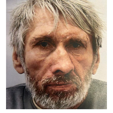
τηλεφώνου 22802222 ή με τον πλησιέστερο
Αστυνομικό Σταθμό, ή με τη Γραμμή του Πολίτη στον
τηλεφωνικό αριθμό 1460.