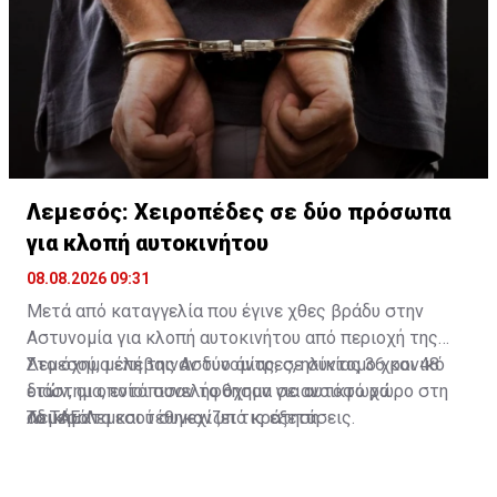
Λεμεσός: Χειροπέδες σε δύο πρόσωπα
για κλοπή αυτοκινήτου
08.08.2026 09:31
Μετά από καταγγελία που έγινε χθες βράδυ στην
Αστυνομία για κλοπή αυτοκινήτου από περιοχή της
Λεμεσού, μέλη της Αστυνομίας, σε σύντομο χρονικό
Στο όχημα επέβαιναν δύο άντρες, ηλικίας 36 και 48
διάστημα, εντόπισαν το όχημα σε ανοικτό χώρο στη
ετών, οι οποίοι συνελήφθησαν για αυτόφωρα
Λεμεσό.
αδικήματα και τέθηκαν υπό κράτηση.
Το ΤΑΕ Λεμεσού συνεχίζει τις εξετάσεις.