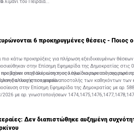
ο.
ο λιμάνι του Πειραιά.
κυρώνονται 6 προκηρυγμένες θέσεις - Ποιος ο
ξι πιο κάτω προκηρύξεις για πλήρωση εξειδικευμένων θέσεων
οσιεύθηκαν στην Επίσημη Εφημερίδα της Δημοκρατίας στις 0
 προβαίνει στην ακύρωση τους λόγω διαφοροποίησης των υ
 που έχουν υποβάλει αίτηση στο πλαίσιο των υπό αναφορά 
είμενης αλλαγής του φορέα αποστολής των καθηκόντων των 
αλαν θα τους επιστραφούν.
ημοσίευση στην Επίσημη Εφημερίδα της Δημοκρατίας με αρ. 58
/2026 με αρ. γνωστοποιήσεων 1474,1475,1476,1477,1478,147
 κεραίες: Δεν διαπιστώθηκε αυξημένη συχνότη
ρκίνου