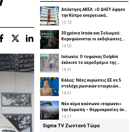
ν
Απάντηση ΑΚΕΛ: «Ο ΔΗΣΥ άφησε
την Κύπρο ενεργειακά
ανοχύρωτη»
15:10
30 χρόνια Ισαάκ και Σολωμού:
Κορυφώνονται οι εκδηλώσεις
μνήμης (ΒΙΝΤΕΟ)
14:50
Ιαπωνία: Ο τυφώνας Dolphin
έκλεισε το αεροδρόμιο της
Οκινάουα (vid)
14:41
Κάλας: Νέες κυρώσεις ΕΕ σε 5
στελέχη ρωσικών εταιρειών
στρατιωτικού εξοπλισμού
14:41
Νέο κύμα καύσωνα «σαρώνει»
την Ευρώπη – Θερμοκρασίες άνω
των 40°C
14:27
Sigma TV Ζωντανά Τώρα
Τουρκικά ΜΜΕ: Γιατί οι Τούρκοι