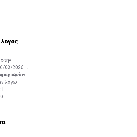
 λόγος
 στην
6/03/2026, η
πηρεσιακών
προκηρύξεων
εν λόγω
81
9.
τα