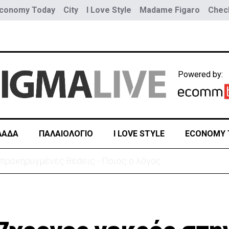
conomy Today
City
I Love Style
Madame Figaro
Check
Powered by:
ΛΑΔΑ
ΠΑΛΑΙΟΛΟΓΙΟ
I LOVE STYLE
ECONOMY 
α του γιου του ο 37χρονος:«Είναι σε άσχημη κατάσταση»