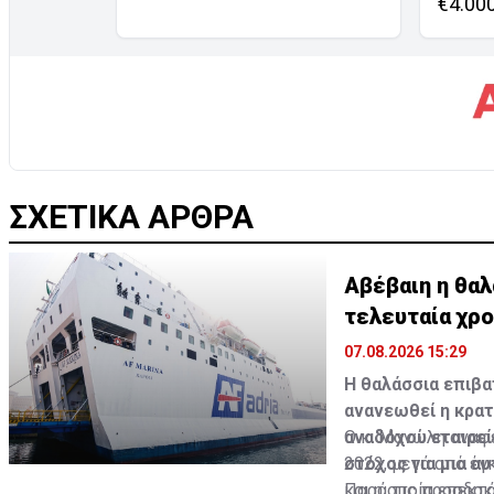
€4.00
ΣΧΕΤΙΚΑ ΑΡΘΡΑ
Αβέβαιη η θα
τελευταία χρο
07.08.2026 15:29
Η θαλάσσια επιβα
ανανεωθεί η κρατ
αναδόχου εταιρεί
Ο κ. Μανώλη αναφέ
στόχος για μια α
2022, μετά από έγ
και η οποία επεκτά
Παρά τις προσδοκί