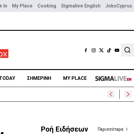
 In
My Place
Cooking
Sigmalive English
JobsCyprus
Sear
TODAY
ΣΗΜΕΡΙΝΗ
MY PLACE
Ροή Ειδήσεων
Περισσότερα