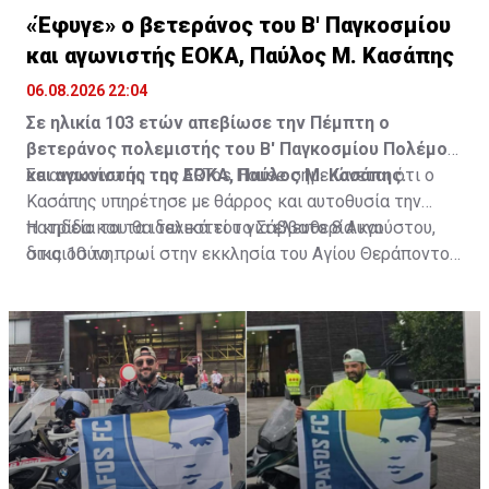
«Έφυγε» ο βετεράνος του Β' Παγκοσμίου
και αγωνιστής ΕΟΚΑ, Παύλος Μ. Κασάπης
06.08.2026 22:04
Σε ηλικία 103 ετών απεβίωσε την Πέμπτη ο
βετεράνος πολεμιστής του Β' Παγκοσμίου Πολέμου
και αγωνιστής της ΕΟΚΑ, Παύλος Μ. Κασάπης.
Σε ανακοίνωση του ARTos House σημειώνεται ότι ο
Κασάπης υπηρέτησε με θάρρος και αυτοθυσία την
πατρίδα και τα ιδανικά του για ελευθερία και
Η κηδεία του θα τελεστεί το Σάββατο 8 Αυγούστου,
δικαιοσύνη.
στις 10 το πρωί στην εκκλησία του Αγίου Θεράποντος
στον Λυθροδόντα.
Πηγή: ΚΥΠΕ