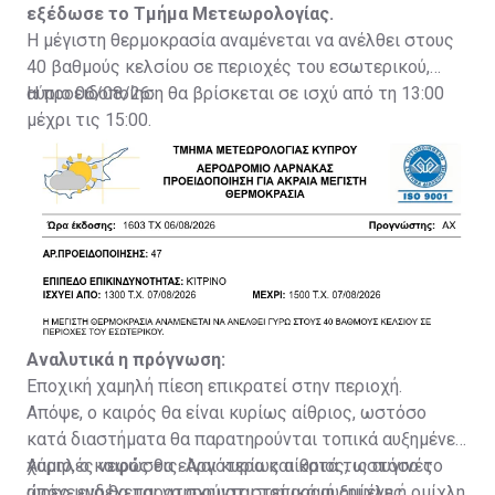
εξέδωσε το Τμήμα Μετεωρολογίας.
Η μέγιστη θερμοκρασία αναμένεται να ανέλθει στους
40 βαθμούς κελσίου σε περιοχές του εσωτερικού,
αύριο 06/08/26.
Η προειδοποίηση θα βρίσκεται σε ισχύ από τη 13:00
μέχρι τις 15:00.
Αναλυτικά η πρόγνωση:
Εποχική χαμηλή πίεση επικρατεί στην περιοχή.
Απόψε, ο καιρός θα είναι κυρίως αίθριος, ωστόσο
κατά διαστήματα θα παρατηρούνται τοπικά αυξημένες
χαμηλές νεφώσεις. Αργότερα και κατά τις αυγινές
Αύριο, ο καιρός θα είναι κυρίως αίθριος, ωστόσο το
ώρες, ενδέχεται να σχηματιστεί αραιή ομίχλη ή ομίχλη,
απόγευμα θα παρατηρούνται τοπικά αυξημένες