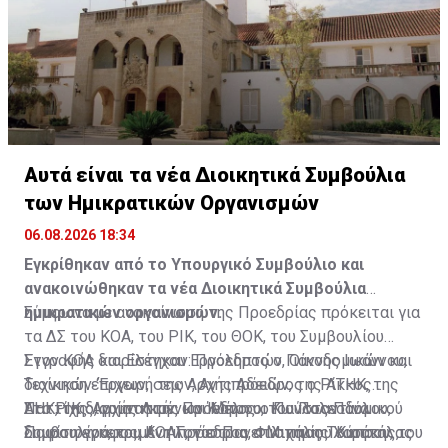
Πηγή: ΚΥΠΕ
Αυτά είναι τα νέα Διοικητικά Συμβούλια
των Ημικρατικών Οργανισμών
06.08.2026 18:34
Εγκρίθηκαν από το Υπουργικό Συμβούλιο και
ανακοινώθηκαν τα νέα Διοικητικά Συμβούλια
ημικρατικών οργανισμών.
Σύμφωνα με ανακοίνωση της Προεδρίας πρόκειται για
τα ΔΣ του ΚΟΑ, του ΡΙΚ, του ΘΟΚ, του Συμβουλίου
Εγγραφής και Ελέγχου Εργοληπτών, Οικοδομικών και
Στον ΚΟΑ διορίστηκαν: Πρόεδρος ο Γιάννης Ιωάννου,
Τεχνικών ‘Έργων, της Αρχής Αδειών, της ΑΤΗΚ, της
διοίκηση επιχειρήσεων, Αντιπρόεδρος ο Ρίκκος
ΑΗΚ, της Αρχής Λιμένων Κύπρου, του Πολεοδομικού
Παττίχης, γυμναστής και Μέλη οι Κωνσταντίνα
Στο ΡΙΚ διορίστηκαν: Πρόεδρος ο Παύλος Παύλου,
Συμβουλίου, του ΚΟΑΓ, του Πανεπιστημίου Κύπρου, του
Παφίτη εγκεκριμένη λογίστρια, Φίλιππος Τσιαττάλας
δημοσιογράφος, Αντιπρόεδρος ο Μιχάλης Χαράκης,