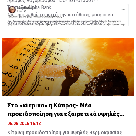
Αριθμός λογαριασμού: 430-101-013507-7
Τράπεζα: Alpha Bank
Να σημειωθεί ότι κατά την κατάθεση, μπορεί να
αναγράφεται ως αιτιολογία: «Για την Έλενα».
Με πληροφορίες από Famagusta.news
Στο «κίτρινο» η Κύπρος- Νέα
προειδοποίηση για εξαιρετικά υψηλές
θερμοκρασίες
06.08.2026 16:13
Κίτρινη προειδοποίηση για υψηλές θερμοκρασίας