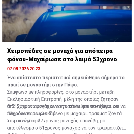
Χειροπέδες σε μοναχό για απόπειρα
φόνου-Μαχαίρωσε στο λαιμό 53χρονο
07.08.2026 20:23
Ένα απίστευτο περιστατικό σημειώθηκε σήμερα το
πρωί σε μοναστήρι στην Πάφο.
Σύμφωνα με πληροφορίες, στο μοναστήρι μετέβη
Εκκλησιαστική Επιτροπή, μέλη της οποίας ζήτησαν
από 51χρονο μοναχό να εγκαταλείψει τον χώρο και να
Ο 51χρονος αρνήθηκε να το κάνει και επιτέθηκε σε
παραδώσει τα κλειδιά.
53χρονο παρευρισκόμενο με μαχαίρι, τραυματίζοντάς
τον στον λαιμό.
Στη συνέχεια, 27χρονος μοναχός επενέβη, με
αποτέλεσμα ο 51χρονος μοναχός να τον τραυματίζει