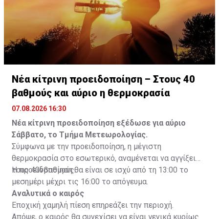
Νέα κίτρινη προειδοποίηση – Στους 40
βαθμούς και αύριο η θερμοκρασία
07.08.2026 16:30
Νέα κίτρινη προειδοποίηση εξέδωσε για αύριο
Σάββατο, το Τμήμα Μετεωρολογίας.
Σύμφωνα με την προειδοποίηση, η μέγιστη
θερμοκρασία στο εσωτερικό, αναμένεται να αγγίξει
τους 40νβαθμούς.
Η προειδοποίηση θα είναι σε ισχύ από τη 13:00 το
μεσημέρι μέχρι τις 16:00 το απόγευμα.
Αναλυτικά ο καιρός
Εποχική χαμηλή πίεση επηρεάζει την περιοχή.
Απόψε, ο καιρός θα συνεχίσει να είναι γενικά κυρίως