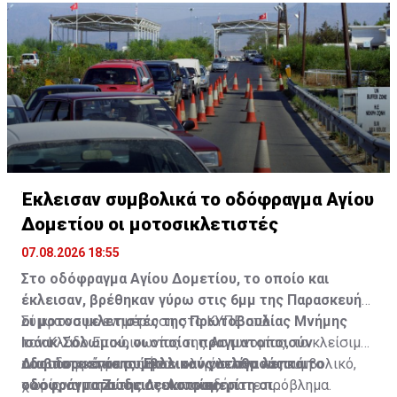
Έκλεισαν συμβολικά το οδόφραγμα Αγίου
Δομετίου οι μοτοσικλετιστές
07.08.2026 18:55
Στο οδόφραγμα Αγίου Δομετίου, το οποίο και
έκλεισαν, βρέθηκαν γύρω στις 6μμ της Παρασκευής
οι μοτοσυκλετιστές της Πρωτοβουλίας Μνήμης
Σύμφωνα με ενημέρωση στο ΚΥΠΕ από
Ισάακ-Σολωμού, οι οποίοι πραγματοποιούν
τον Κλάδο Επικοινωνίας της Αστυνομίας, το κλείσιμο
οδοιπορικό σε συμβολικούς σταθμούς και
του οδοφράγματος ήταν ολιγόλεπτο και συμβολικό,
Διαβάστε επίσης:
Έκλεισαν για λίγα λεπτά το
οδοφράγματα της Λευκωσίας.
χωρίς να παρουσιαστεί οποιοδήποτε πρόβλημα.
οδόφραγμα Ζώδειας-Αστρομερίτη οι