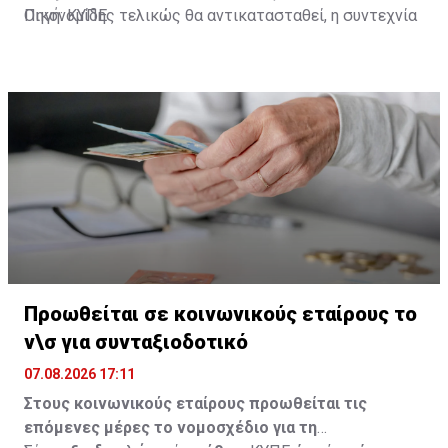
Οικονομίδης τελικώς θα αντικατασταθεί, η συντεχνία
Πηγή: ΚΥΠΕ
αναφέρει ότι οποιαδήποτε ενέργεια παύσης του Λ.
Οικονομίδη από τη θέση αυτή, "συνεπεία των πιέσεων
από τα εν λόγω αβάσιμα και καθοδηγούμενα
δημοσιεύματα θα αναγκάσει τη Συντεχνία μας να άρει
την εμπιστοσύνη προς το πρόσωπο του Προέδρου της
Δημοκρατίας και της Κυβέρνησης".
Προωθείται σε κοινωνικούς εταίρους το
ν\σ για συνταξιοδοτικό
07.08.2026 17:11
Στους κοινωνικούς εταίρους προωθείται τις
επόμενες μέρες το νομοσχέδιο για τη