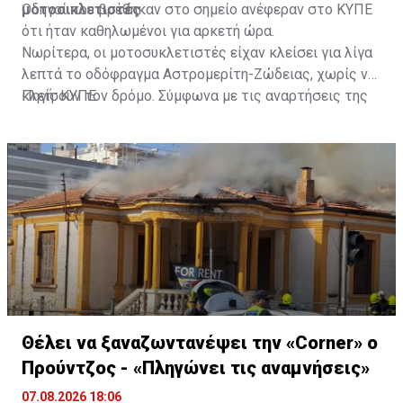
μοτοσικλετιστές
Οδηγοί που βρέθηκαν στο σημείο ανέφεραν στο ΚΥΠΕ
ότι ήταν καθηλωμένοι για αρκετή ώρα.
Νωρίτερα, οι μοτοσυκλετιστές είχαν κλείσει για λίγα
λεπτά το οδόφραγμα Αστρομερίτη-Ζώδειας, χωρίς να
κλείσουν τον δρόμο. Σύμφωνα με τις αναρτήσεις της
Πηγή: ΚΥΠΕ
Πρωτοβουλίας στα Μέσα Κοινωνικής Δικτύωσής
τους, οι μοτοσυκλετιστές έκαναν στάση και στον
Τύμβο Μακεδονίτισσας, πριν φτάσουν στο οδόφραγμα
Αγίου Δομετίου.
Θέλει να ξαναζωντανέψει την «Corner» o
Προύντζος - «Πληγώνει τις αναμνήσεις»
07.08.2026 18:06