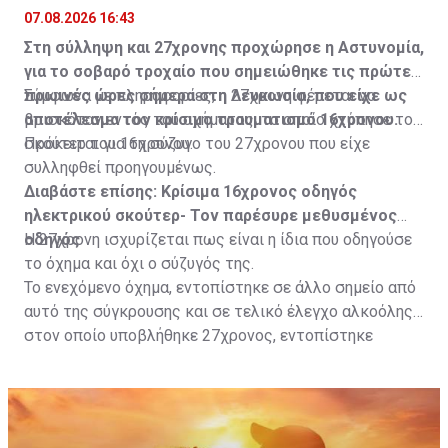
07.08.2026 16:43
Στη σύλληψη και 27χρονης προχώρησε η Αστυνομία,
για το σοβαρό τροχαίο που σημειώθηκε τις πρώτες
πρωινές ώρες σήμερα στη Λευκωσία, που είχε ως
Σύμφωνα με πληροφορίες, η 27χρονη φέρεται να
αποτέλεσμα τον κρίσιμο τραυματισμό 16χρονου.
βρισκόταν εντός του οχήματος, το οποίο χτύπησε το
σκούτερ του 16χρονου.
Πρόκειται για τη σύζυγο του 27χρονου που είχε
συλληφθεί προηγουμένως.
Διαβάστε επίσης:
Κρίσιμα 16χρονος οδηγός
ηλεκτρικού σκούτερ- Τον παρέσυρε μεθυσμένος
οδηγός
Η 27χρονη ισχυρίζεται πως είναι η ίδια που οδηγούσε
το όχημα και όχι ο σύζυγός της.
Το ενεχόμενο όχημα, εντοπίστηκε σε άλλο σημείο από
αυτό της σύγκρουσης και σε τελικό έλεγχο αλκοόλης
στον οποίο υποβλήθηκε 27χρονος, εντοπίστηκε
θετικός με τελικό αποτέλεσμα 73% αντί 22μg% που
είναι το ανώτατο από τον Νόμο όριο και συνελήφθη
για αυτόφωρο αδίκημα.