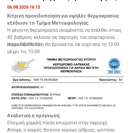
θερμοκρασίες
06.08.2026 16:13
Κίτρινη προειδοποίηση για υψηλές θερμοκρασίας
εξέδωσε το Τμήμα Μετεωρολογίας.
Η μέγιστη θερμοκρασία αναμένεται να ανέλθει στους
40 βαθμούς κελσίου σε περιοχές του εσωτερικού,
αύριο 06/08/26.
Η προειδοποίηση θα βρίσκεται σε ισχύ από τη 13:00
μέχρι τις 15:00.
Αναλυτικά η πρόγνωση:
Εποχική χαμηλή πίεση επικρατεί στην περιοχή.
Απόψε, ο καιρός θα είναι κυρίως αίθριος, ωστόσο