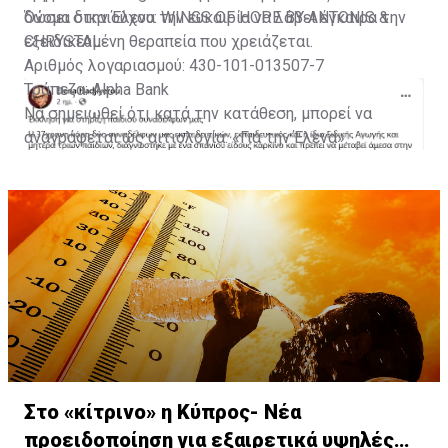
δώσει στην Έλενα την ευκαιρία να λάβει έγκαιρα την
Όνομα δικαιούχου: WINGS OF HOPE BY ANTONIS &
εξειδικευμένη θεραπεία που χρειάζεται.
CHRYSTAL
Αριθμός λογαριασμού: 430-101-013507-7
Τράπεζα: Alpha Bank
Να σημειωθεί ότι κατά την κατάθεση, μπορεί να
Με πληροφορίες από Famagusta.news
αναγράφεται ως αιτιολογία: «Για την Έλενα».
Στο «κίτρινο» η Κύπρος- Νέα
προειδοποίηση για εξαιρετικά υψηλές