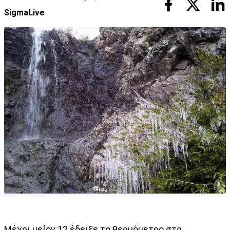
SigmaLive
Μέχρι μείον 12 έδειξε το θερμόμετρο στα