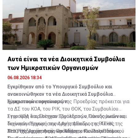
Αυτά είναι τα νέα Διοικητικά Συμβούλια
των Ημικρατικών Οργανισμών
06.08.2026 18:34
Εγκρίθηκαν από το Υπουργικό Συμβούλιο και
ανακοινώθηκαν τα νέα Διοικητικά Συμβούλια
ημικρατικών οργανισμών.
Σύμφωνα με ανακοίνωση της Προεδρίας πρόκειται για
τα ΔΣ του ΚΟΑ, του ΡΙΚ, του ΘΟΚ, του Συμβουλίου
Εγγραφής και Ελέγχου Εργοληπτών, Οικοδομικών και
Στον ΚΟΑ διορίστηκαν: Πρόεδρος ο Γιάννης Ιωάννου,
Τεχνικών ‘Έργων, της Αρχής Αδειών, της ΑΤΗΚ, της
διοίκηση επιχειρήσεων, Αντιπρόεδρος ο Ρίκκος
ΑΗΚ, της Αρχής Λιμένων Κύπρου, του Πολεοδομικού
Παττίχης, γυμναστής και Μέλη οι Κωνσταντίνα
Στο ΡΙΚ διορίστηκαν: Πρόεδρος ο Παύλος Παύλου,