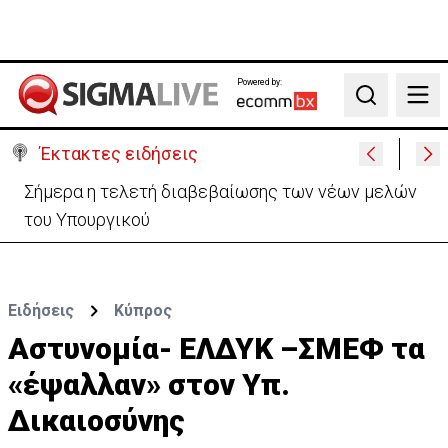
Powered by:
Search
Έκτακτες ειδήσεις
Πυρκαγιά με το «καλημέρα» στο Άρσος – Στο
σημείο δυνάμεις πυρόσβεσης
Ειδήσεις
Κύπρος
Αστυνομία- ΕΛΔΥΚ –ΣΜΕΦ τα
«έψαλλαν» στον Υπ.
Δικαιοσύνης