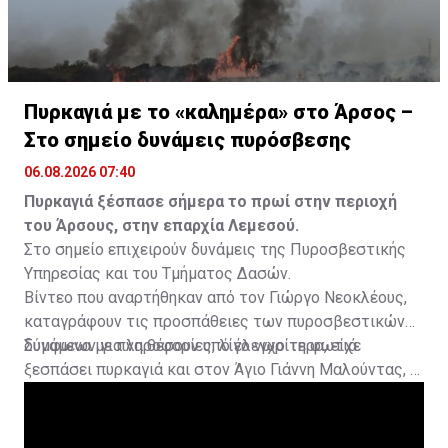
Πυρκαγιά με το «καλημέρα» στο Άρσος –
Στο σημείο δυνάμεις πυρόσβεσης
06.08.2026 07:40
Πυρκαγιά ξέσπασε σήμερα το πρωί στην περιοχή
του Άρσους, στην επαρχία Λεμεσού.
Στο σημείο επιχειρούν δυνάμεις της Πυροσβεστικής
Υπηρεσίας και του Τμήματος Δασών.
Βίντεο που αναρτήθηκαν από τον Γιώργο Νεοκλέους,
καταγράφουν τις προσπάθειες των πυροσβεστικών
δυνάμεων για να θέσουν υπό έλεγχο τη φωτιά.
Σύμφωνα με πληροφορίες, λίγο νωρίτερα, είχε
ξεσπάσει πυρκαγιά και στον Άγιο Γιάννη Μαλούντας, η
οποία κατασβέστηκε.