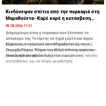
Κινδύνεψαν σπίτια από την πυρκαγιά στη
Μαραθούντα- Καρέ καρέ η κατάσβεση
(vid)
05.08.2026 17:21
Διαχειρίσιμη είναι η πυρκαγιά που ξέσπασε το
απόγευμα της Τετάρτης σε ξηρά χόρτα και άγρια
βλάστηση στην κοινότητα Μαραθούντας, στην
Σύμφωνα με ανάρτηση του εκπροσώπου τύπου της
επαρχία Πάφου. Κάηκε συνολική έκταση περίπου
Πυροσβεστικής Υπηρεσίας, Ανδρέα Κεττή, η πυρκαγιά
τεσσάρων εκταρίων.
είναι διαχειρίσιμη και ελέγχεται περιμετρικά.
Οι πυροσβεστικές δυνάμεις προχωρούν στις τελικές
κατασβέσεις και σε πλήρη οριοθέτηση.