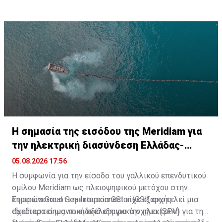
συμπεράσματα, προσθέτοντας πως «δεν μπορεί να
αποκλειστεί η πιθανότητα η πυρκαγιά να προκλήθηκε
από απόρριψη αποτσίγαρου».
H σημασία της εισόδου της Meridiam για
την ηλεκτρική διασύνδεση Ελλάδας-
Κύπρου
05.08.2026 17:56
Η συμφωνία για την είσοδο του γαλλικού επενδυτικού
ομίλου Meridiam ως πλειοψηφικού μετόχου στην
εταιρεία Great Sea Interconnector (GSI) αποτελεί μια
Σημειώνεται ότι η εταιρεία GSI είχε εξαρχής
ιδιαίτερα σημαντική εξέλιξη για την ηλεκτρική
σχεδιαστεί ως το ειδικό εταιρικό όχημα (SPV) για την