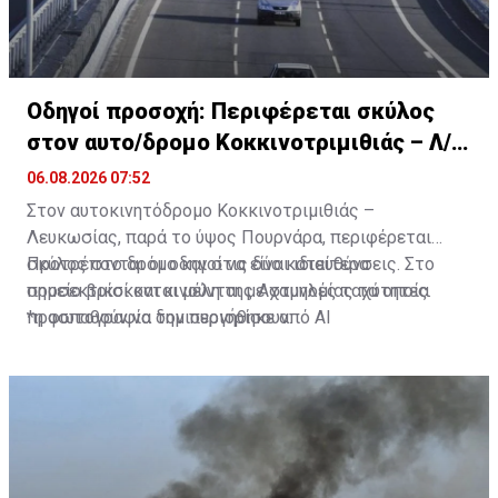
Οδηγοί προσοχή: Περιφέρεται σκύλος
στον αυτο/δρομο Κοκκινοτριμιθιάς – Λ/
σίας
06.08.2026 07:52
Στον αυτοκινητόδρομο Κοκκινοτριμιθιάς –
Λευκωσίας, παρά το ύψος Πουρνάρα, περιφέρεται
σκύλος στο δρόμο και στις δύο κατευθύνσεις. Στο
Προτρέπονται οι οδηγοί να είναι ιδιαίτερα
σημείο βρίσκονται μέλη της Αστυνομίας τα οποία
προσεκτικοί και κινούνται με χαμηλές ταχύτητες.
προσπαθούν να τον περιορίσουν.
*η φωτογραφία δημιουργήθηκε από ΑΙ