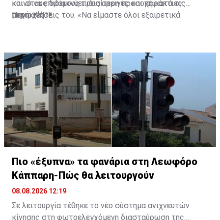
και στους δρόμους προς ορεινές και παράκτιες
κοινό να επιδεικνύει ιδιαίτερη προσοχή κατά τις
περιοχές.
μετακινήσεις του. «Να είμαστε όλοι εξαιρετικά
Πηγή: ΚΥΠΕ
προσεκτικοί στους δρόμους, να οδηγούμε υπεύθυνα, να
σεβόμαστε τους άλλους χρήστες του οδικού δικτύου
και να θυμόμαστε ότι κάθε επιλογή μας στον δρόμο
μπορεί να επηρεάσει ανθρώπινες ζωές», είπε.
Πιο «έξυπνα» τα φανάρια στη Λεωφόρο
Κάππαρη-Πώς θα λειτουργούν
08.08.2026 12:19
Σε λειτουργία τέθηκε το νέο σύστημα ανιχνευτών
κίνησης στη φωτοελεγχόμενη διασταύρωση της