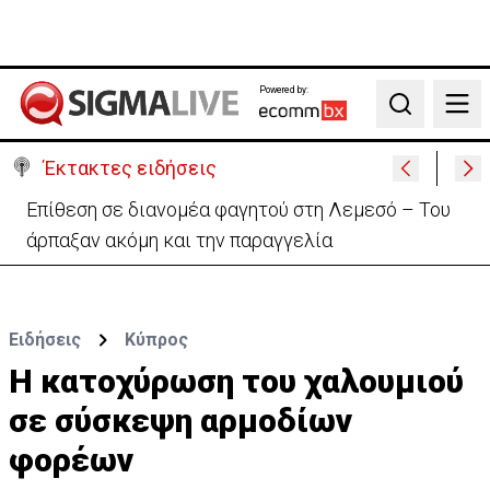
Powered by:
Search
Έκτακτες ειδήσεις
Ιταλία-Ισπανία: Στα άκρα η διπλωματική κόντρα για
το Σένγκεν
Ειδήσεις
Κύπρος
Η κατοχύρωση του χαλουμιού
σε σύσκεψη αρμοδίων
φορέων