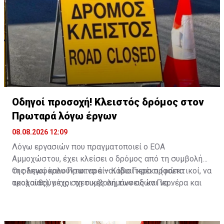
Οδηγοί προσοχή! Κλειστός δρόμος στον
Πρωταρά λόγω έργων
08.08.2026 12:09
Λόγω εργασιών που πραγματοποιεί ο ΕΟΑ
Αμμοχώστου, έχει κλείσει ο δρόμος από τη συμβολή
της λεωφόρου Πρωταρά – Κάβο Γκρέκο (φώτα
Οι οδηγοί καλούνται να είναι ιδιαίτερα προσεκτικοί, να
τροχαίας), μέχρι τη συμβολή των οδών Περνέρα και
ακολουθούν τις σχετικές σημάνσεις και να
Πινιάς.
χρησιμοποιούν εναλλακτικές διαδρομές για την
αποφυγή ταλαιπωρίας.