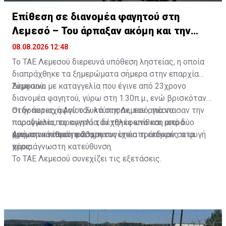
Επίθεση σε διανομέα φαγητού στη
Λεμεσό – Του άρπαξαν ακόμη και την
παραγγελία
08.08.2026 12:48
Το ΤΑΕ Λεμεσού διερευνά υπόθεση ληστείας, η οποία
διαπράχθηκε τα ξημερώματα σήμερα στην επαρχία
Λεμεσού.
Σύμφωνα με καταγγελία που έγινε από 23χρονο
διανομέα φαγητού, γύρω στη 1.30π.μ., ενώ βρισκόταν
στην περιοχή Αγίου Συλά στη Λεμεσό, για να
Οι δράστες, αφού τον κτύπησαν, του απέσπασαν την
παραδώσει παραγγελία, δέχθηκε επίθεση από δύο
παραγγελία, το κινητό του τηλέφωνο και μικρό
άγνωστα νεαρά πρόσωπα.
χρηματικό ποσό, και στη συνέχεια τράπηκαν σε φυγή
Από την επίθεση ο 23χρονος υπέστη εκδορές στα
προς άγνωστη κατεύθυνση.
χέρια.
Το ΤΑΕ Λεμεσού συνεχίζει τις εξετάσεις.