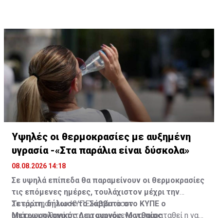
παρέχει την υπηρεσία», είπε.
φετινής περιόδου και θα υποβάλει την εισήγησή του
στο Υπουργικό Συμβούλιο εντός του 2027.
Υψηλές οι θερμοκρασίες με αυξημένη
υγρασία -«Στα παράλια είναι δύσκολα»
08.08.2026 14:18
Σε υψηλά επίπεδα θα παραμείνουν οι θερμοκρασίες
τις επόμενες ημέρες, τουλάχιστον μέχρι την
Τετάρτη, δήλωσε το Σάββατο στο ΚΥΠΕ ο
Σε ερώτηση του ΚΥΠΕ κατά πόσον
Μετεωρολογικός Λειτουργός, Ματθαίος
υπάρχει πιθανότητα το φαινόμενο να παραταθεί η να