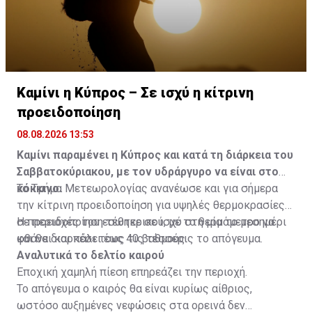
Καμίνι η Κύπρος – Σε ισχύ η κίτρινη
προειδοποίηση
08.08.2026 13:53
Καμίνι παραμένει η Κύπρος και κατά τη διάρκεια του
Σαββατοκύριακου, με τον υδράργυρο να είναι στο
κόκκινο.
Το Τμήμα Μετεωρολογίας ανανέωσε και για σήμερα
την κίτρινη προειδοποίηση για υψηλές θερμοκρασίες
σε περιοχές του εσωτερικού, με το θερμόμετρο να
Η προειδοποίηση τέθηκε σε ισχύ στη μία το μεσημέρι
φθάνει και πάλι τους 40 βαθμούς.
και θα διαρκέσει έως τις τέσσερις το απόγευμα.
Αναλυτικά το δελτίο καιρού
Εποχική χαμηλή πίεση επηρεάζει την περιοχή.
Το απόγευμα ο καιρός θα είναι κυρίως αίθριος,
ωστόσο αυξημένες νεφώσεις στα ορεινά δεν