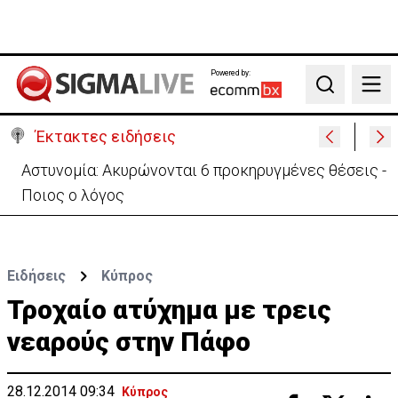
Powered by:
Search
Έκτακτες ειδήσεις
Πίσω στο ΗΒ για την κηδεία του γιου του ο
37χρονος:«Είναι σε άσχημη κατάσταση»
Ειδήσεις
Κύπρος
Τροχαίο ατύχημα με τρεις
νεαρούς στην Πάφο
28.12.2014 09:34
Κύπρος