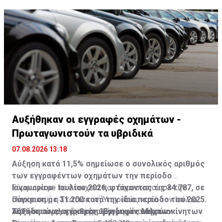
Αυξήθηκαν οι εγγραφές οχημάτων -
Πρωταγωνιστούν τα υβριδικά
07.08.2026 13:18
Αύξηση κατά 11,5% σημείωσε ο συνολικός αριθμός
των εγγραφέντων οχημάτων την περίοδο
Ιανουαρίου- Ιουλίου 2026, φτάνοντας τις 34.787, σε
Σύμφωνα με τα στοιχεία που δημοσιοποίησε την
σύγκριση με 31.200 κατά την ίδια περίοδο του 2025.
Παρασκευή η Στατιστική Υπηρεσία, κατά τον Ιούλιο
Την ίδια ώρα, η έκθεση "Εγγραφές Μηχανοκίνητων
2026 οι συνολικές εγγραφές μηχανοκίνητων
Αύξηση στις εγγραφές υβριδικών σαλούν