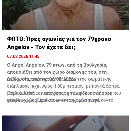
ΦΩΤΟ: Ώρες αγωνίας για τον 79χρονο
Angelov - Τον έχετε δει;
07.08.2026 11:45
Ο Angel Angelov, 79 ετών, από τη Βουλγαρία,
απουσιάζει από τον χώρο διαμονής του, στη
Λευκωσία, από τις 06/08/2026.
Ο 79χρονος περιγράφεται ως λεπτής σωματικής
διάπλασης, έχει ύψος 1,80μ περίπου, με κοντά άσπρα
μαλλιά. Κατά την αποχώρηση του φορούσε άσπρη
Παρακαλείται οποιοσδήποτε γνωρίζει οτιδήποτε που
φανέλα χωρίς μανίκια, ανοικτόχρωμο καφέ κοντό
μπορεί να βοηθήσει στον εντοπισμό του, να
παντελόνι και μαύρα σάνταλα.
επικοινωνήσει με το ΤΑΕ Λευκωσίας στον αριθμό
τηλεφώνου 22-802222 ή με τον πλησιέστερο
Αστυνομικό Σταθμό, ή με τη Γραμμή του Πολίτη στον
τηλεφωνικό αριθμό 1460.