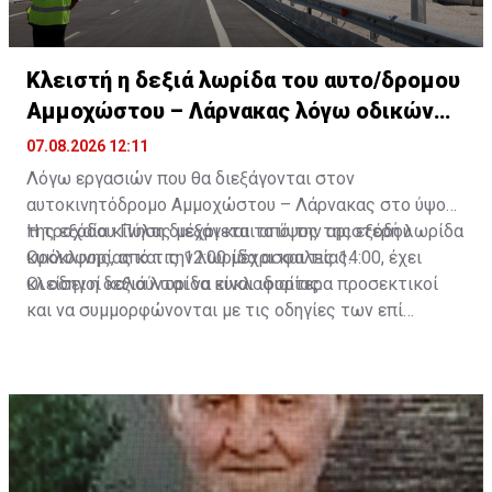
Την πιλοτική εφαρμογή του Park & Ride συζήτησαν ο
Δήμος Λάρνακας και CPT
Κλειστή η δεξιά λωρίδα του αυτο/δρομου
Αμμοχώστου – Λάρνακας λόγω οδικών
Πηγή: ΚΥΠΕ
έργων
07.08.2026 12:11
Λόγω εργασιών που θα διεξάγονται στον
αυτοκινητόδρομο Αμμοχώστου – Λάρνακας στο ύψος
της εξόδου Πύλας μέχρι και το ύψος της εξόδου
Η τροχαία κίνηση διεξάγεται από την αριστερή λωρίδα
Ορόκλινης, από τις 12:00 μέχρι και τις 14:00, έχει
κυκλοφορίας και την λωρίδα ασφαλείας.
κλείσει η δεξιά λωρίδα κυκλοφορίας.
Οι οδηγοί καλούνται να είναι ιδιαίτερα προσεκτικοί
και να συμμορφώνονται με τις οδηγίες των επί
καθήκοντι μελών της τροχαίας.