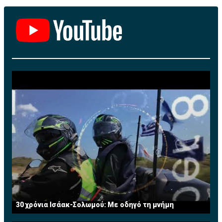
30 χρόνια Ισάακ-Σολωμού: Με οδηγό τη μνήμη