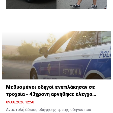
Μεθυσμένοι οδηγοί ενεπλάκησαν σε
τροχαία - 43χρονη αρνήθηκε έλεγχο
αλκοτέστ
09.08.2026 12:50
Αναστολή άδειας οδήγησης τρίτης οδηγού που