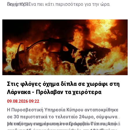
δεν μπορεί να πει κάτι περισσότερο για την ώρα.
Πηγή: ΚΥΠΕ
Στις φλόγες όχημα δίπλα σε χωράφι στη
Λάρνακα - Πρόλαβαν τα χειρότερα
09.08.2026 09:22
Η Πυροσβεστική Υπηρεσία Κύπρου ανταποκρίθηκε
σε 30 περιστατικά το τελευταίο 24ωρο, σύμφωνα
με επίσημη ενημέρωση του Γραφείου Τύπου. Από
Μεταξύ των περιστατικών περιλαμβάνεται πυρκαγιά