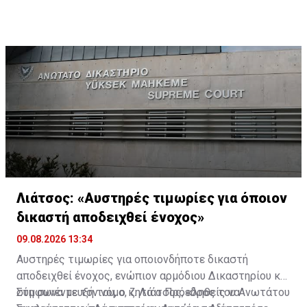
λειτουργοί, διοικητικό προσωπικό, τεχνολογία και
σύγχρονη διοίκηση των δικαστηρίων.
Λιάτσος: «Αυστηρές τιμωρίες για όποιον
δικαστή αποδειχθεί ένοχος»
09.08.2026 13:34
Αυστηρές τιμωρίες για οποιονδήποτε δικαστή
αποδειχθεί ένοχος, ενώπιον αρμόδιου Δικαστηρίου και
σύμφωνα με τον νόμο, ζητά ο Πρόεδρος του Ανωτάτου
Στη συνέντευξή του, ο κ. Λιάτσος, κληθείς να