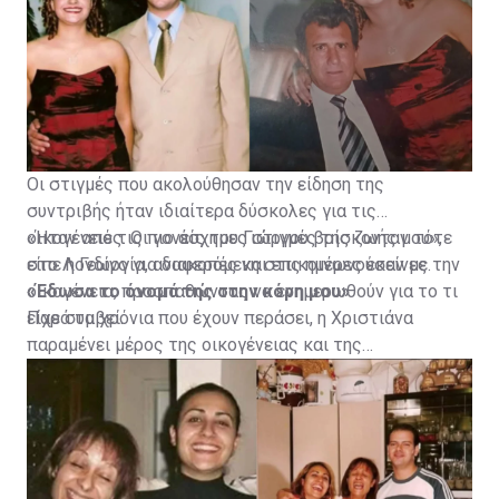
Οι στιγμές που ακολούθησαν την είδηση της
συντριβής ήταν ιδιαίτερα δύσκολες για τις
οικογένειες. Οι γονείς του Γιώργου βρίσκονταν τότε
«Ήταν από τις πιο άσχημες στιγμές της ζωής μου»,
στο Λονδίνο για διακοπές και επικοινωνούσαν με την
είπε η Γεωργία, αναφερόμενη στις ημέρες εκείνες.
οικογένεια, προσπαθώντας να ενημερωθούν για το τι
«Έδωσα το όνομά της στην κόρη μου»
είχε συμβεί.
Παρά τα χρόνια που έχουν περάσει, η Χριστιάνα
παραμένει μέρος της οικογένειας και της
καθημερινότητας της Γεωργίας.