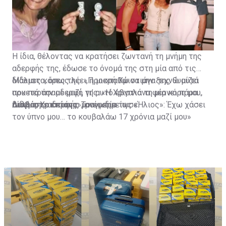
Η ίδια, θέλοντας να κρατήσει ζωντανή τη μνήμη της
αδερφής της, έδωσε το όνομά της στη μία από τις
δίδυμες κόρες της. «Προσπαθώ να μην ξεχνώ αυτά
Μάλιστα, όπως λέει, η μικρή Χριστιάνα της θυμίζει
που περάσαμε μαζί, γι’ αυτό έβγαλα τη μία κόρη μου,
αρκετά την αδερφή της. «Η Χριστιάνα φέρνει πάρα
δίδυμη, Χριστιάνα», ανέφερε.
πολύ της αδερφής μου», σημείωσε.
Διαβάστε επίσης:
Τραγωδία της «Ήλιος»: Έχω χάσει
τον ύπνο μου… το κουβαλάω 17 χρόνια μαζί μου»