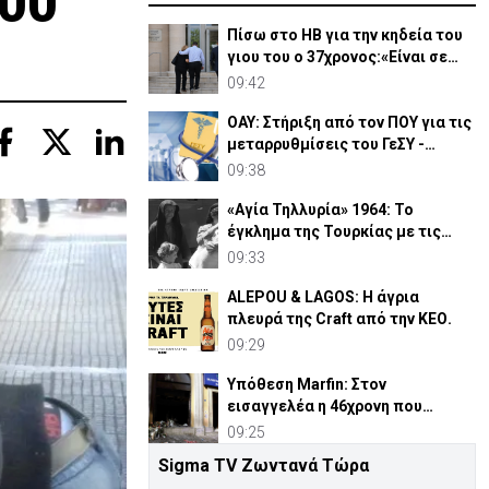
000
Πίσω στο ΗΒ για την κηδεία του
γιου του ο 37χρονος:«Είναι σε
άσχημη κατάσταση»
09:42
ΟΑΥ: Στήριξη από τον ΠΟΥ για τις
μεταρρυθμίσεις του ΓεΣΥ -
Θετική η αποτίμηση
09:38
«Αγία Τηλλυρία» 1964: Το
έγκλημα της Τουρκίας με τις
βόμβες ναπάλμ (ΒΙΝΤΕΟ)
09:33
ALEPOU & LAGOS: Η άγρια
πλευρά της Craft από την ΚΕΟ.
09:29
Υπόθεση Marfin: Στον
εισαγγελέα η 46χρονη που
κατηγορείται για την επίθεση
09:25
Sigma TV Ζωντανά Τώρα
Το μέλλον των online πληρωμών