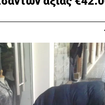
τσαντών αξίας €42.