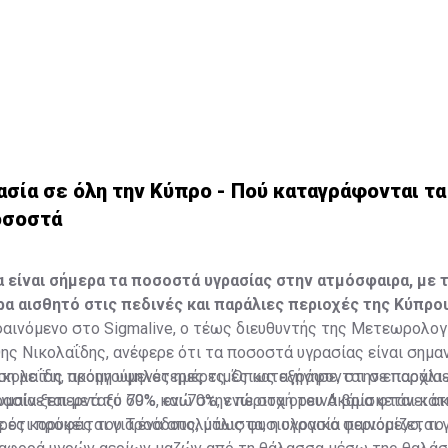
σία σε όλη την Κύπρο - Πού καταγράφονται τα
οσοστά
 είναι σήμερα τα ποσοστά υγρασίας στην ατμόσφαιρα, με 
ερα αισθητό στις πεδινές και παράλιες περιοχές της Κύπρο
αινόμενο στο Sigmalive, ο τέως διευθυντής της Μετεωρολογ
ης Νικολαΐδης, ανέφερε ότι τα ποσοστά υγρασίας είναι σημα
η με τις προηγούμενες ημέρες. Όπως εξήγησε, στην επαρχία
κολαΐδη, ακόμη υψηλότερες τιμές καταγράφονται σε παράλιε
υμαίνεται μεταξύ 69% και 70%, ενώ στα ορεινά βρίσκεται κά
ρασία ξεπερνά το 70%, ενώ στην περιοχή του Ακάμα φτάνει ακ
ρες κορυφές του Τροόδους, μάλιστα, η υγρασία περιορίζεται
σε ότι πρόκειται για ένα απολύτως φυσιολογικό φαινόμενο, το