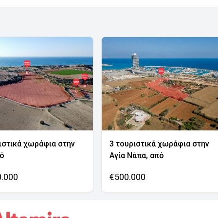
ιστικά χωράφια στην
3 τουριστικά χωράφια στην
νό
Αγία Νάπα, από
0.000
€500.000