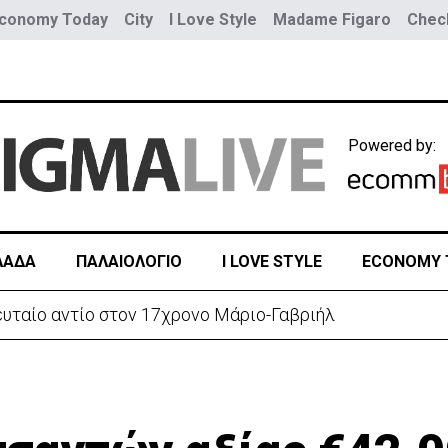
conomy Today
City
I Love Style
Madame Figaro
Check
Powered by:
ΛΑΔΑ
ΠΑΛΑΙΟΛΟΓΙΟ
I LOVE STYLE
ECONOMY 
την Κύπρο - Πού καταγράφονται τα υψηλότερα ποσοστά