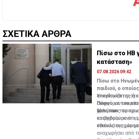
ΣΧΕΤΙΚΑ ΑΡΘΡΑ
Πίσω στο ΗΒ γ
κατάσταση»
07.08.2026 09:42
Πίσω στο Ηνωμένο
παιδιού, ο οποίο
απερίσκεπτης ή ε
Υπενθυμίζεται ότι
Πάφου να του επι
συνηγόρου υπεράσ
γιου του.
άρση των περιορι
Μιλώντας το πρωί
κατηγορούμενο να 
επιβεβαίωσε ότι,
του.
εκείνος αναχώρησε
«Ο πελάτης μου μ
αναχωρήσει από τη