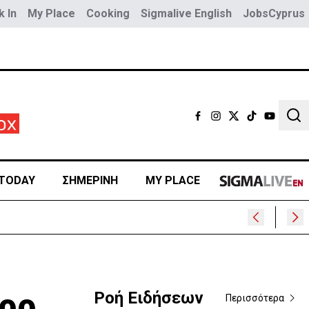
 In
My Place
Cooking
Sigmalive English
JobsCyprus
Sear
TODAY
ΣΗΜΕΡΙΝΗ
MY PLACE
Ροή Ειδήσεων
Περισσότερα