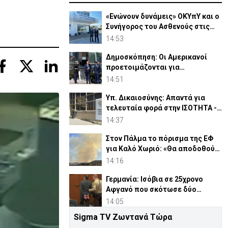
«Ενώνουν δυνάμεις» ΟΚΥπΥ και ο
Συνήγορος του Ασθενούς στις
υπηρεσίες υγείας
14:53
Δημοσκόπηση: Οι Αμερικανοί
προετοιμάζονται για
περισσότερο χάος στη Μ.
14:51
Ανατολή
Υπ. Δικαιοσύνης: Απαντά για
τελευταία φορά στην ΙΣΟΤΗΤΑ -
«Άσκοπη απασχόληση»
14:37
Στον Πάλμα το πόρισμα της ΕΦ
για Καλό Χωριό: «Θα αποδοθούν
τυχόν ευθύνες»
14:16
Γερμανία: Ισόβια σε 25χρονο
Αφγανό που σκότωσε δύο
ανθρώπους
14:05
Sigma TV Ζωντανά Τώρα
Στατιστική Υπηρεσία: Ο