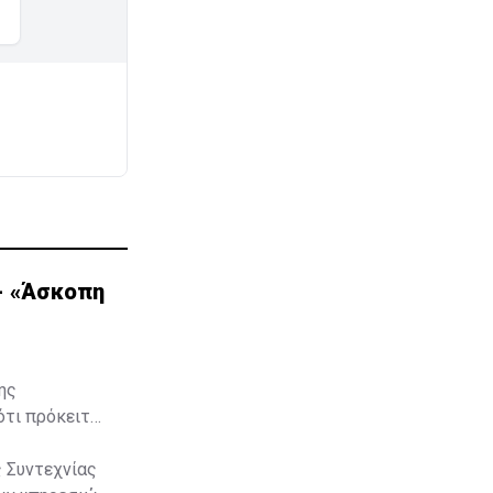
 - «Άσκοπη
ης
ότι πρόκειται
 Συντεχνίας