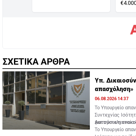
€4.00
ΣΧΕΤΙΚΑ ΑΡΘΡΑ
Υπ. Δικαιοσύν
απασχόληση»
06.08.2026 14:37
Το Υπουργείο απα
Συντεχνίας Ισότητ
για την τελευταία
Αυτούσια η ανακ
Το Υπουργείο απαν