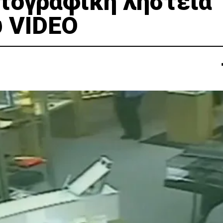
ατογραφική ληστεία
 VIDEO