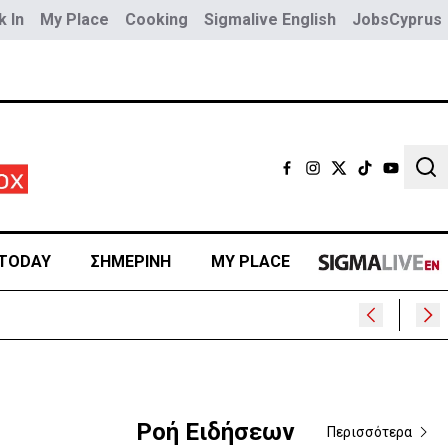
 In
My Place
Cooking
Sigmalive English
JobsCyprus
Sear
TODAY
ΣΗΜΕΡΙΝΗ
MY PLACE
Ροή Ειδήσεων
Περισσότερα