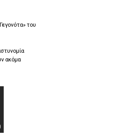
Γεγονότα» του
 αστυνομία
υν ακόμα