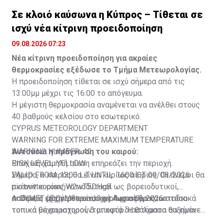
Σε κλοιό καύσωνα η Κύπρος – Τίθεται σε
ισχύ νέα κίτρινη προειδοποίηση
09.08.2026 07:23
Νέα κίτρινη προειδοποίηση για ακραίες
θερμοκρασίες εξέδωσε το Τμήμα Μετεωρολογίας.
Η προειδοποίηση τίθεται σε ισχύ σήμερα από τις
13:00μμ μέχρι τις 16:00 το απόγευμα.
Η μέγιστη θερμοκρασία αναμένεται να ανέλθει στους
40 βαθμούς κελσίου στο εσωτερικό.
CYPRUS METEOROLOGY DEPARTMENT
WARNING FOR EXTREME MAXIMUM TEMPERATURE
WARNING NUMBER: 49
Αυτούσια η πρόγνωση του καιρού:
RISK LEVEL: YELLOW
Εποχική χαμηλή πίεση επηρεάζει την περιοχή.
VALID FROM: 1300 L.T UNTIL: 1600 L.T 09/08/2026
Σήμερα, ο καιρός θα είναι κυρίως αίθριος. Οι άνεμοι θα
pic.twitter.com/jW2wT5DHg8
πνέουν κυρίως νοτιοδυτικοί ως βορειοδυτικοί,
— CYMET (@CyMeteorology)
ασθενείς μέχρι μέτριοι, 3 με 4 μποφόρ και σταδιακά
Απόψε, ο καιρός θα είναι κυρίως αίθριος, ωστόσο
August 9, 2026
τοπικά μέχρι ισχυροί, 5 μποφόρ. Η θάλασσα θα είναι
τοπικά θα παρατηρούνται κατά διαστήματα αυξημένες