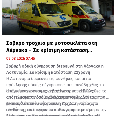
Σοβαρό τροχαίο με μοτοσικλέτα στη
Λάρνακα – Σε κρίσιμη κατάσταση
22χρονη
09.08.2026 07:45
Σοβαρή οδική σύγκρουση διερευνά στη Λάρνακα η
Αστυνομία. Σε κρίσιμη κατάσταση 22χρονη
Η Αστυνομία διερευνά τις συνθήκες και αίτια
πρόκλησης οδικής σύγκρουσης, που συνέβη χθες το
απόγευμα στην επαρχία Λάρνακας και είχε ως
Η οδική σύγκρουση συνέβη λίγο πριν τις 5.00 χθες το
αποτέλεσμα τον σοβαρό τραυματισμό γυναίκας
απόγευμα, στον δρόμο Δελίκηπου-Λυθροδόντα, όπου η
ηλικίας 22 ετών.
μοτοσικλέτα που οδηγούσε η 22χρονη, κάτω από
Τη σκηνή επισκέφθηκαν μέλη της Αστυνομίας για
συνθήκες που διερευνώνται, συγκρούστηκε με
εξετάσεις, ενώ πλήρωμα ασθενοφόρου μετέφερε την
αυτοκίνητο, το οποίο οδηγούσε άντρας ηλικίας 45
22χρονη στο Γενικό Νοσοκομείο Λευκωσίας.
Από τις ιατρικές εξετάσεις διαπιστώθηκε ότι, η