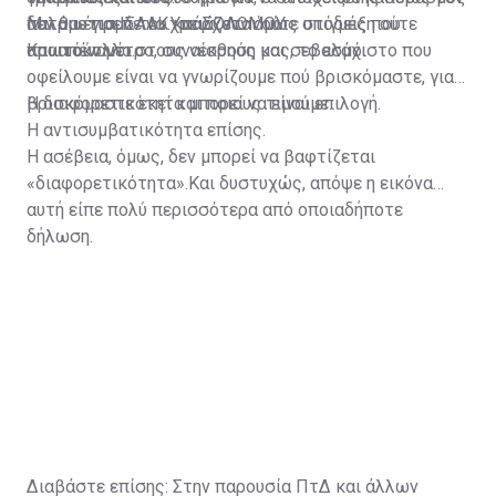
δεν θα έπρεπε να χρειάζεται ούτε υπόδειξη ούτε
πατριωτισμό του.Υπάρχουν όμως στιγμές που
Μιλάμε για ΙΣΑΑΚ και ΣΟΛΩΜΟΥ.
πρωτόκολλο.
απαιτούν μέτρο, συναίσθηση και σεβασμό.
Και απέναντι στους νεκρούς μας, το ελάχιστο που
οφείλουμε είναι να γνωρίζουμε πού βρισκόμαστε, γιατί
βρισκόμαστε εκεί και ποιους τιμούμε.
Η διαφορετικότητα μπορεί να είναι επιλογή.
Η αντισυμβατικότητα επίσης.
Η ασέβεια, όμως, δεν μπορεί να βαφτίζεται
«διαφορετικότητα».Και δυστυχώς, απόψε η εικόνα
αυτή είπε πολύ περισσότερα από οποιαδήποτε
δήλωση.
Διαβάστε επίσης:
Στην παρουσία ΠτΔ και άλλων