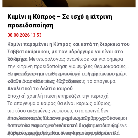
Καμίνι η Κύπρος – Σε ισχύ η κίτρινη
προειδοποίηση
08.08.2026 13:53
Καμίνι παραμένει η Κύπρος και κατά τη διάρκεια του
Σαββατοκύριακου, με τον υδράργυρο να είναι στο
κόκκινο.
Το Τμήμα Μετεωρολογίας ανανέωσε και για σήμερα
την κίτρινη προειδοποίηση για υψηλές θερμοκρασίες
σε περιοχές του εσωτερικού, με το θερμόμετρο να
Η προειδοποίηση τέθηκε σε ισχύ στη μία το μεσημέρι
φθάνει και πάλι τους 40 βαθμούς.
και θα διαρκέσει έως τις τέσσερις το απόγευμα.
Αναλυτικά το δελτίο καιρού
Εποχική χαμηλή πίεση επηρεάζει την περιοχή.
Το απόγευμα ο καιρός θα είναι κυρίως αίθριος,
ωστόσο αυξημένες νεφώσεις στα ορεινά δεν
αποκλείεται να δώσουν μεμονωμένη βροχή. Οι άνεμοι
Απόψε ο καιρός θα είναι κυρίως αίθριος, ωστόσο
θα πνέουν κυρίως νοτιοδυτικοί ως βορειοδυτικοί
τοπικά θα παρατηρούνται κατά διαστήματα αυξημένες
ασθενείς μέχρι μέτριοι, 3 με 4 μποφόρ, και τοπικά
χαμηλές νεφώσεις. Κατά τις αυγινές ώρες, δεν
Αύριο ο καιρός θα είναι γενικά κυρίως αίθριος. Οι