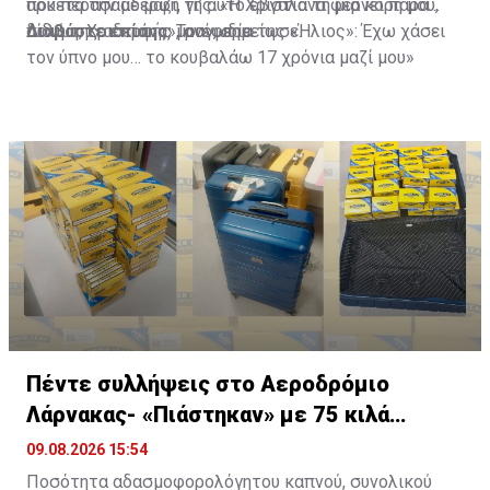
που περάσαμε μαζί, γι’ αυτό έβγαλα τη μία κόρη μου,
αρκετά την αδερφή της. «Η Χριστιάνα φέρνει πάρα
δίδυμη, Χριστιάνα», ανέφερε.
πολύ της αδερφής μου», σημείωσε.
Διαβάστε επίσης:
Τραγωδία της «Ήλιος»: Έχω χάσει
τον ύπνο μου… το κουβαλάω 17 χρόνια μαζί μου»
Πέντε συλλήψεις στο Αεροδρόμιο
Λάρνακας- «Πιάστηκαν» με 75 κιλά
καπνού
09.08.2026 15:54
Ποσότητα αδασμοφορολόγητου καπνού, συνολικού