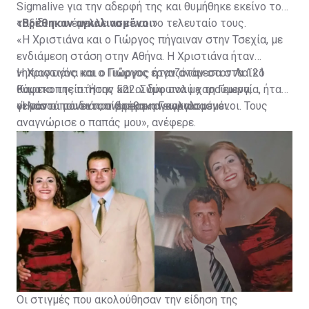
Sigmalive για την αδερφή της και θυμήθηκε εκείνο το
ταξίδι που έμελλε να είναι το τελευταίο τους.
«Βρέθηκαν αγκαλιασμένοι»
«Η Χριστιάνα και ο Γιώργος πήγαιναν στην Τσεχία, με
ενδιάμεση στάση στην Αθήνα. Η Χριστιάνα ήταν
νηπιαγωγός και ο Γιώργος εργαζόταν στον Λαϊκό
Η Χριστιάνα και ο Γιώργος ήταν ανάμεσα στα 121
Καφεκοπτείο. Ήταν και οι δύο πολύ χαρούμενα,
θύματα της πτήσης 522. Σύμφωνα με τη Γεωργία, ήταν
γελαστά παιδιά», ανέφερε η Γεωργία.
οι μόνοι που εντοπίστηκαν αγκαλιασμένοι.
«Ήταν οι μόνοι που βρέθηκαν αγκαλιασμένοι. Τους
αναγνώρισε ο παπάς μου», ανέφερε.
Οι στιγμές που ακολούθησαν την είδηση της