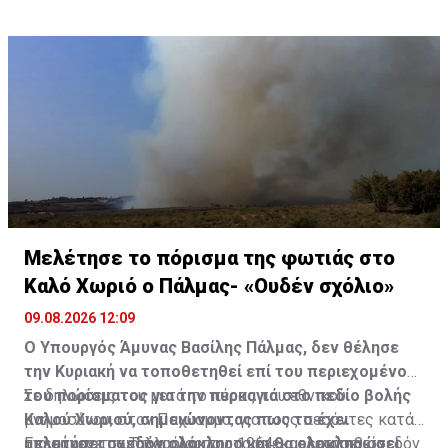
Μελέτησε το πόρισμα της φωτιάς στο
Καλό Χωριό ο Πάλμας- «Ουδέν σχόλιο»
09.08.2026 12:09
Ο Υπουργός Άμυνας Βασίλης Πάλμας, δεν θέλησε
την Κυριακή να τοποθετηθεί επί του περιεχομένου
του πορίσματος για την πυρκαγιά στο πεδίο βολής
Σε δηλώσεις του μετά το πέρας του εθνικού
Καλού Χωριού, σημειώνοντας πως το έχει
μνημοσύνου, στον Παχύαμμο, για τους πεσόντες κατά
μελετήσει σχεδόν ολόκληρο και θα ολοκληρώσει
τις μάχες της Τηλλυρίας του 1964, και ερωτηθείς
Επεσήμανε πως παρόλο που το έχει μελετήσει σχεδόν