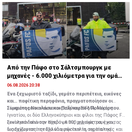
Πηγή: ΚΥΠΕ
Από την Πάφο στο Σάλτσμπουργκ με
μηχανές - 6.000 χιλιόμετρα για την ομάδα
τους
06.08.2026 20:38
Ένα ξεχωριστό ταξίδι, γεμάτο περιπέτεια, εικόνες
και… παφίτικη περηφάνια, πραγματοποίησαν οι
Σωκράτης Νικολάου και Πολύκαρπος Πολυκάρπου.
Σύμφωνα με τον ανταποκριτή του ΣΙΓΜΑ, Μάριος
Ιγνατίου, οι δύο Ελληνοκύπριοι και φίλοι της Πάφος FC
ξεκίνησαν από την Κύπρο με τις μηχανές τους και,
Συνολικά διένυσαν σχεδόν 6.000 χιλιόμετρα, έχοντας
διασχίζοντας την Ελλάδα, την Ιταλία, τις Ιταλικές και
ως ξεχωριστό στόχο να υψώσουν τη σημαία της