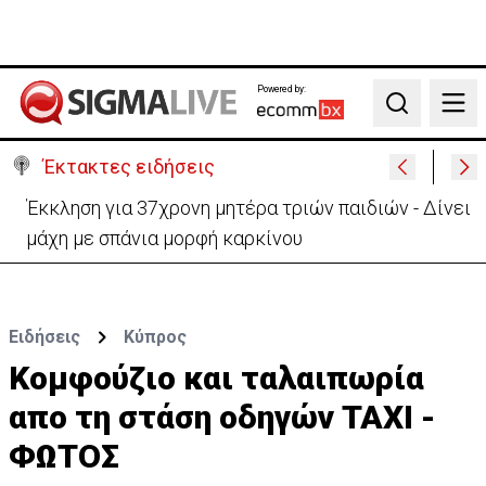
Powered by:
Search
Έκτακτες ειδήσεις
Γερμανία: Συγκρούστηκαν δύο τραμ - Τουλάχιστον
25 τραυματίες, οι 7 σοβαρά
Ειδήσεις
Κύπρος
Κομφούζιο και ταλαιπωρία
απο τη στάση οδηγών ΤΑΧΙ -
ΦΩΤΟΣ