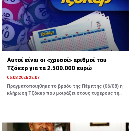
Αυτοί είναι οι «χρυσοί» αριθμοί του
Τζόκερ για τα 2.500.000 ευρώ
06.08.2026 22:07
Πραγματοποιήθηκε το βράδυ της Πέμπτης (06/08) η
κλήρωση Τζόκερ που μοιράζει στους τυχερούς της
πρώτης κατηγορίας τουλάχιστον €2.500.000.
Οι τυχεροί αριθμοί της αποψινής κλήρωσης είναι: 16,
13, 1, 30, 7 και Τζόκερ: 15