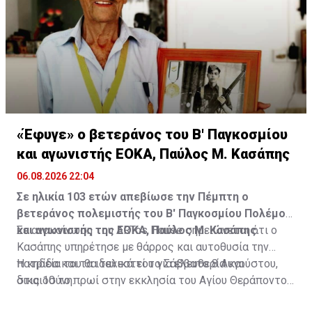
«Έφυγε» ο βετεράνος του Β' Παγκοσμίου
και αγωνιστής ΕΟΚΑ, Παύλος Μ. Κασάπης
06.08.2026 22:04
Σε ηλικία 103 ετών απεβίωσε την Πέμπτη ο
βετεράνος πολεμιστής του Β' Παγκοσμίου Πολέμου
και αγωνιστής της ΕΟΚΑ, Παύλος Μ. Κασάπης.
Σε ανακοίνωση του ARTos House σημειώνεται ότι ο
Κασάπης υπηρέτησε με θάρρος και αυτοθυσία την
πατρίδα και τα ιδανικά του για ελευθερία και
Η κηδεία του θα τελεστεί το Σάββατο 8 Αυγούστου,
δικαιοσύνη.
στις 10 το πρωί στην εκκλησία του Αγίου Θεράποντος
στον Λυθροδόντα.