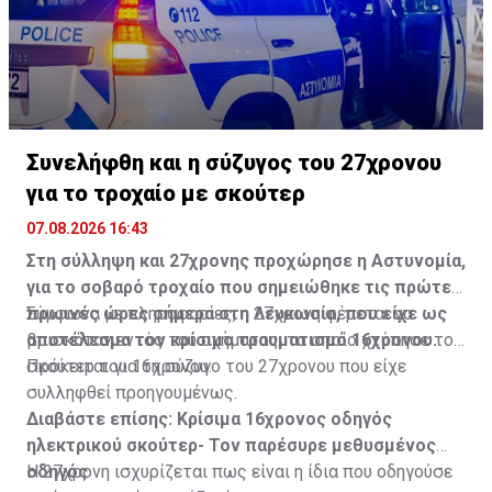
Συνελήφθη και η σύζυγος του 27χρονου
για το τροχαίο με σκούτερ
07.08.2026 16:43
Στη σύλληψη και 27χρονης προχώρησε η Αστυνομία,
για το σοβαρό τροχαίο που σημειώθηκε τις πρώτες
πρωινές ώρες σήμερα στη Λευκωσία, που είχε ως
Σύμφωνα με πληροφορίες, η 27χρονη φέρεται να
αποτέλεσμα τον κρίσιμο τραυματισμό 16χρονου.
βρισκόταν εντός του οχήματος, το οποίο χτύπησε το
σκούτερ του 16χρονου.
Πρόκειται για τη σύζυγο του 27χρονου που είχε
συλληφθεί προηγουμένως.
Διαβάστε επίσης:
Κρίσιμα 16χρονος οδηγός
ηλεκτρικού σκούτερ- Τον παρέσυρε μεθυσμένος
οδηγός
Η 27χρονη ισχυρίζεται πως είναι η ίδια που οδηγούσε