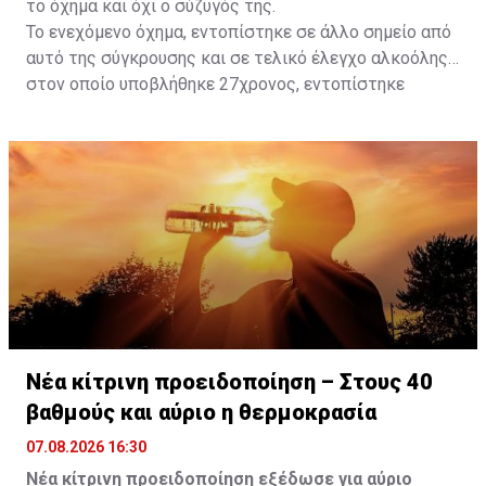
το όχημα και όχι ο σύζυγός της.
Το ενεχόμενο όχημα, εντοπίστηκε σε άλλο σημείο από
αυτό της σύγκρουσης και σε τελικό έλεγχο αλκοόλης
στον οποίο υποβλήθηκε 27χρονος, εντοπίστηκε
θετικός με τελικό αποτέλεσμα 73% αντί 22μg% που
είναι το ανώτατο από τον Νόμο όριο και συνελήφθη
για αυτόφωρο αδίκημα.
Νέα κίτρινη προειδοποίηση – Στους 40
βαθμούς και αύριο η θερμοκρασία
07.08.2026 16:30
Νέα κίτρινη προειδοποίηση εξέδωσε για αύριο