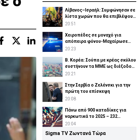
ε ο
Λίβανος–Ισραήλ: Συμφώνησαν σε
λίστα χωρών που θα επιβλέψουν
αφοπλισμό Χεζμπολά
20:51
Χειροπέδες σε μοναχό για
απόπειρα φόνου-Μαχαίρωσε
στο λαιμό 53χρονο
20:23
Β. Κορέα: Σούπα με κρέας σκύλου
συστήνουν τα MME ως διέξοδο
στον καύσωνα
20:21
Στην Σερβία ο Ζελένσκι για την
πρώτη του επίσκεψη
20:08
Πάνω από 900 καταδίκες για
ναρκωτικά το 2025 – 232
ναρκέμποροι στη φυλακή
20:04
Sigma TV Ζωντανά Τώρα
Ουστέλ και Ερτουγρούλογλου