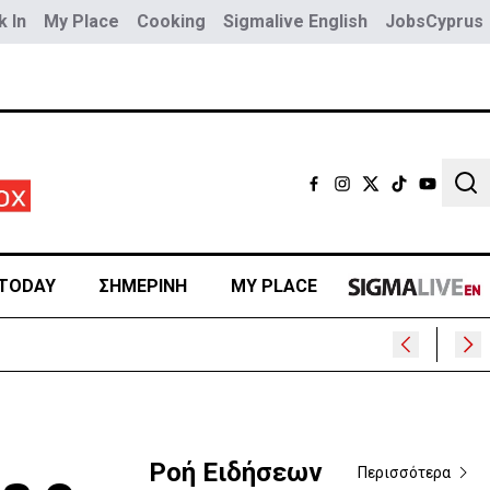
 In
My Place
Cooking
Sigmalive English
JobsCyprus
Sear
TODAY
ΣΗΜΕΡΙΝΗ
MY PLACE
Ροή Ειδήσεων
Περισσότερα