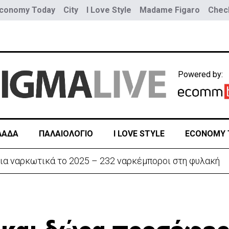
conomy Today
City
I Love Style
Madame Figaro
Check
Powered by:
ΛΑΔΑ
ΠΑΛΑΙΟΛΟΓΙΟ
I LOVE STYLE
ECONOMY 
ην «Corner» o Προύντζος - «Πληγώνει τις αναμνήσεις»