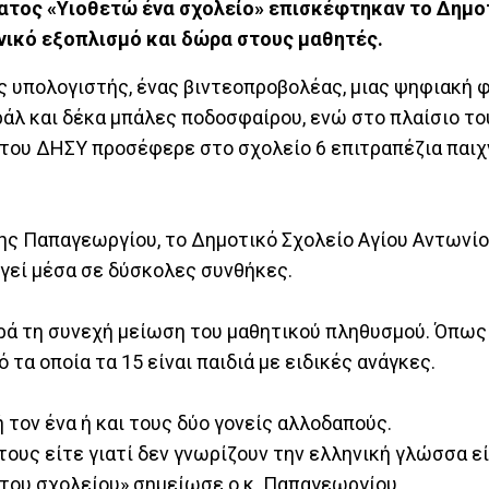
ματος «Υιοθετώ ένα σχολείο» επισκέφτηκαν το Δημο
νικό εξοπλισμό και δώρα στους μαθητές.
ς υπολογιστής, ένας βιντεοπροβολέας, μιας ψηφιακή
ράλ και δέκα μπάλες ποδοσφαίρου, ενώ στο πλαίσιο το
του ΔΗΣΥ προσέφερε στο σχολείο 6 επιτραπέζια παιχ
ς Παπαγεωργίου, το Δημοτικό Σχολείο Αγίου Αντωνίου
ργεί μέσα σε δύσκολες συνθήκες.
ρά τη συνεχή μείωση του μαθητικού πληθυσμού. Όπως 
τα οποία τα 15 είναι παιδιά με ειδικές ανάγκες.
ή τον ένα ή και τους δύο γονείς αλλοδαπούς.
ους είτε γιατί δεν γνωρίζουν την ελληνική γλώσσα εί
 του σχολείου» σημείωσε ο κ. Παπαγεωργίου.