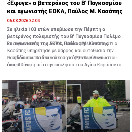
«Έφυγε» ο βετεράνος του Β' Παγκοσμίου
και αγωνιστής ΕΟΚΑ, Παύλος Μ. Κασάπης
06.08.2026 22:04
Σε ηλικία 103 ετών απεβίωσε την Πέμπτη ο
βετεράνος πολεμιστής του Β' Παγκοσμίου Πολέμου
και αγωνιστής της ΕΟΚΑ, Παύλος Μ. Κασάπης.
Σε ανακοίνωση του ARTos House σημειώνεται ότι ο
Κασάπης υπηρέτησε με θάρρος και αυτοθυσία την
πατρίδα και τα ιδανικά του για ελευθερία και
Η κηδεία του θα τελεστεί το Σάββατο 8 Αυγούστου,
δικαιοσύνη.
στις 10 το πρωί στην εκκλησία του Αγίου Θεράποντος
στον Λυθροδόντα.
Πηγή: ΚΥΠΕ