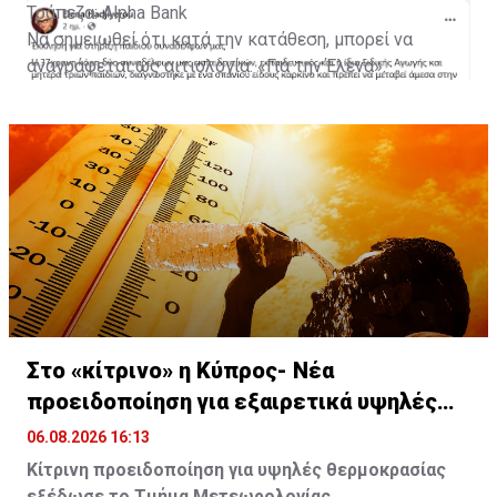
Τράπεζα: Alpha Bank
Να σημειωθεί ότι κατά την κατάθεση, μπορεί να
αναγράφεται ως αιτιολογία: «Για την Έλενα».
Με πληροφορίες από Famagusta.news
Στο «κίτρινο» η Κύπρος- Νέα
προειδοποίηση για εξαιρετικά υψηλές
θερμοκρασίες
06.08.2026 16:13
Κίτρινη προειδοποίηση για υψηλές θερμοκρασίας
εξέδωσε το Τμήμα Μετεωρολογίας.