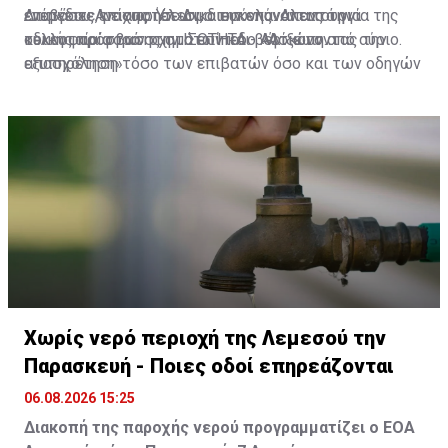
ενέργειες, με αποτέλεσμα την επαναλειτουργία της
επιπέδου Αναχωρήσεων, διευκολύνοντας την
Διαβάστε επίσης:
Υπ. Δικαιοσύνης: Απαντά για
οδικής πρόσβασης στο επίπεδο Αφίξεων από αύριο.
κυκλοφορία των οχημάτων και βελτιώνοντας την
τελευταία φορά στην ΙΣΟΤΗΤΑ - «Άσκοπη
εξυπηρέτηση τόσο των επιβατών όσο και των οδηγών
απασχόληση»
που χρησιμοποιούν το Αεροδρόμιο Λάρνακας.
Χωρίς νερό περιοχή της Λεμεσού την
Παρασκευή - Ποιες οδοί επηρεάζονται
06.08.2026 15:25
Διακοπή της παροχής νερού προγραμματίζει ο ΕΟΑ