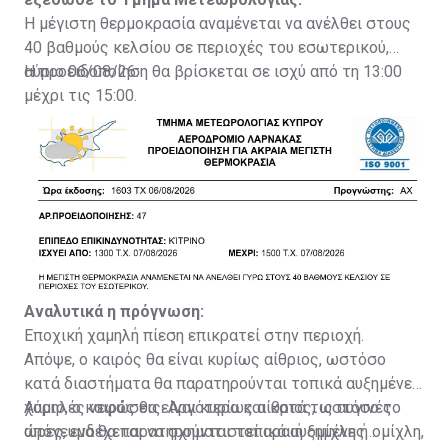
Η μέγιστη θερμοκρασία αναμένεται να ανέλθει στους
40 βαθμούς κελσίου σε περιοχές του εσωτερικού,
αύριο 06/08/26.
Η προειδοποίηση θα βρίσκεται σε ισχύ από τη 13:00
μέχρι τις 15:00.
Αναλυτικά η πρόγνωση:
Εποχική χαμηλή πίεση επικρατεί στην περιοχή.
Απόψε, ο καιρός θα είναι κυρίως αίθριος, ωστόσο
κατά διαστήματα θα παρατηρούνται τοπικά αυξημένες
χαμηλές νεφώσεις. Αργότερα και κατά τις αυγινές
Αύριο, ο καιρός θα είναι κυρίως αίθριος, ωστόσο το
ώρες, ενδέχεται να σχηματιστεί αραιή ομίχλη ή ομίχλη,
απόγευμα θα παρατηρούνται τοπικά αυξημένες