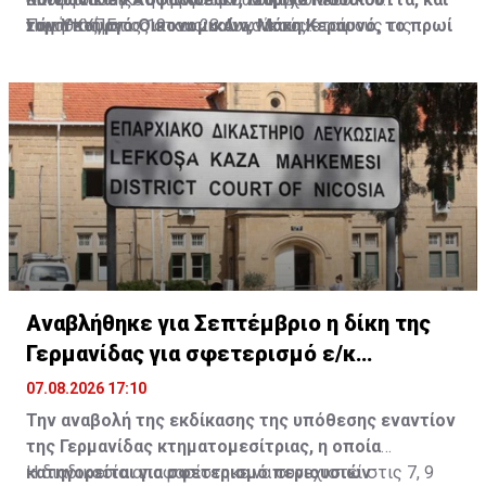
τον Υπουργό Οικονομικών, Μάκη Κεραυνό, το πρωί
νομοθετήματος στους κοινωνικούς εταίρους τις
Σώματος, στις 19 και 28 Αυγούστου.
Πηγή: ΚΥΠΕ
της Παρασκευής.
προσεχείς ημέρες, με σκοπό τη συζήτησή του στο
Εργατικό Συμβουλευτικό Σώμα.
Αναβλήθηκε για Σεπτέμβριο η δίκη της
Γερμανίδας για σφετερισμό ε/κ
περιουσιών
07.08.2026 17:10
Την αναβολή της εκδίκασης της υπόθεσης εναντίον
της Γερμανίδας κτηματομεσίτριας, η οποία
κατηγορείται για σφετερισμό περιουσιών
Η διαδικασία αποφασίστηκε να συνεχιστεί στις 7, 9