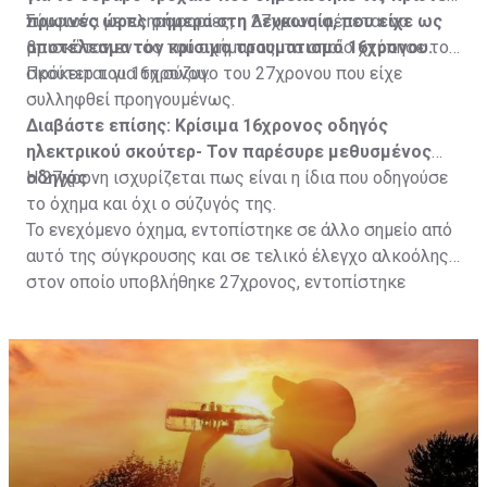
πρωινές ώρες σήμερα στη Λευκωσία, που είχε ως
Σύμφωνα με πληροφορίες, η 27χρονη φέρεται να
αποτέλεσμα τον κρίσιμο τραυματισμό 16χρονου.
βρισκόταν εντός του οχήματος, το οποίο χτύπησε το
σκούτερ του 16χρονου.
Πρόκειται για τη σύζυγο του 27χρονου που είχε
συλληφθεί προηγουμένως.
Διαβάστε επίσης:
Κρίσιμα 16χρονος οδηγός
ηλεκτρικού σκούτερ- Τον παρέσυρε μεθυσμένος
οδηγός
Η 27χρονη ισχυρίζεται πως είναι η ίδια που οδηγούσε
το όχημα και όχι ο σύζυγός της.
Το ενεχόμενο όχημα, εντοπίστηκε σε άλλο σημείο από
αυτό της σύγκρουσης και σε τελικό έλεγχο αλκοόλης
στον οποίο υποβλήθηκε 27χρονος, εντοπίστηκε
θετικός με τελικό αποτέλεσμα 73% αντί 22μg% που
είναι το ανώτατο από τον Νόμο όριο και συνελήφθη
για αυτόφωρο αδίκημα.