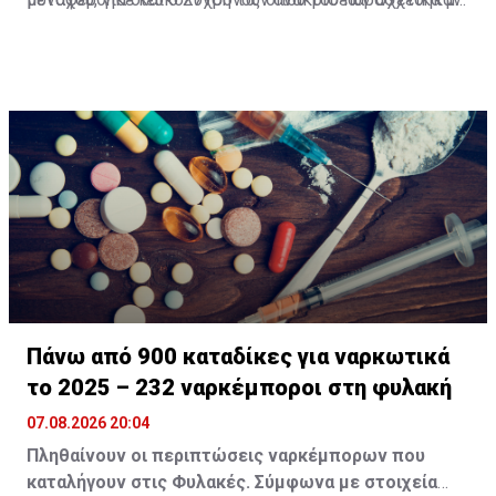
οι πρώτες βοήθειες και πήρε εξιτήριο.
διερευνώμενη υπόθεση απόπειρας φόνου, πράξεων
που σκοπεύουν στην πρόκληση βαριάς σωματικής
βλάβης, τραυματισμού, μαχαιροφορίας, καθώς επίσης
παράνομης κατοχής και μεταφοράς επιθετικού όπλου.
Πάνω από 900 καταδίκες για ναρκωτικά
το 2025 – 232 ναρκέμποροι στη φυλακή
07.08.2026 20:04
Πληθαίνουν οι περιπτώσεις ναρκέμπορων που
καταλήγουν στις Φυλακές. Σύμφωνα με στοιχεία