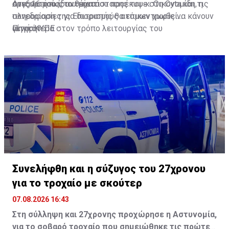
οργανισμούς, το θέμα που προέκυψε στη Cyta και τις
στις 16 του ίδιου μήνα.
Ανεξαρτήτως αντικατάστασης του κ. Οικονομίδη, η
πληροφορίες για διορισμούς ατόμων χωρίς να κάνουν
συνεδρίαση της Επιτροπής θα επικεντρωθεί
αίτηση».
γενικότερα στον τρόπο λειτουργίας του
Πηγή: ΚΥΠΕ
Γνωμοδοτικού.
Συνελήφθη και η σύζυγος του 27χρονου
για το τροχαίο με σκούτερ
07.08.2026 16:43
Στη σύλληψη και 27χρονης προχώρησε η Αστυνομία,
για το σοβαρό τροχαίο που σημειώθηκε τις πρώτες