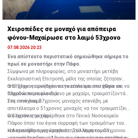
Χειροπέδες σε μοναχό για απόπειρα
φόνου-Μαχαίρωσε στο λαιμό 53χρονο
07.08.2026 20:23
Ένα απίστευτο περιστατικό σημειώθηκε σήμερα το
πρωί σε μοναστήρι στην Πάφο.
Σύμφωνα με πληροφορίες, στο μοναστήρι μετέβη
Εκκλησιαστική Επιτροπή, μέλη της οποίας ζήτησαν
από 51χρονο μοναχό να εγκαταλείψει τον χώρο και να
Ο 51χρονος αρνήθηκε να το κάνει και επιτέθηκε σε
παραδώσει τα κλειδιά.
53χρονο παρευρισκόμενο με μαχαίρι, τραυματίζοντάς
τον στον λαιμό.
Στη συνέχεια, 27χρονος μοναχός επενέβη, με
αποτέλεσμα ο 51χρονος μοναχός να τον τραυματίζει
και αυτόν στο χέρι.
Ο 53χρονος μεταφέρθηκε στο Γενικό Νοσοκομείο
Πάφου όπου του έγινε συρραφή των τραυμάτων του
και κρατήθηκε για νοσηλεία. Στο Νοσοκομείο
Η Αστυνομία προχώρησε στη σύλληψη του 51χρονου
μεταφέρθηκε και ο 27χρονος όπου του παρασχέθηκαν
μοναχού, για διευκόλυνση των ανακρίσεων σχετικά με