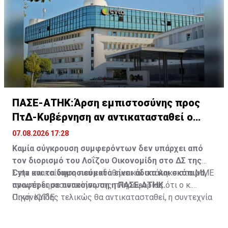
αναγκαίες ενέργειες.
χώρους που έχουν διαμορφωθεί, δυτικά των
κτιριακών εγκαταστάσεων, πλησίον των χώρων
αναμονής των λεωφορείων.
ΠΑΣΕ-ΑΤΗΚ:Άρση εμπιστοσύνης προς
ΠτΔ-Κυβέρνηση αν αντικατασταθεί ο
Οικονομίδης
07.08.2026 17:28
Καμία σύγκρουση συμφερόντων δεν υπάρχει από
τον διορισμό του Λοΐζου Οικονομίδη στο ΔΣ της
Cyta και τα δημοσιεύματα είναι άδικα και σκόπιμα,
Στην ανακοίνωση που εκδόθηκε και στάληκε στα ΜΜΕ
αναφέρει σε ανακοίνωση η ΠΑΣΕ-ΑΤΗΚ.
πριν τη δημοσιοποίηση της πληροφορίας ότι ο κ.
Οικονομίδης τελικώς θα αντικατασταθεί, η συντεχνία
Πηγή: ΚΥΠΕ
αναφέρει ότι οποιαδήποτε ενέργεια παύσης του Λ.
Οικονομίδη από τη θέση αυτή, "συνεπεία των πιέσεων