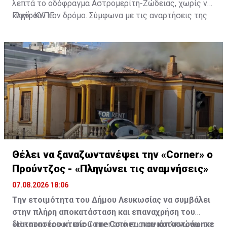
λεπτά το οδόφραγμα Αστρομερίτη-Ζώδειας, χωρίς να
κλείσουν τον δρόμο. Σύμφωνα με τις αναρτήσεις της
Πηγή: ΚΥΠΕ
Πρωτοβουλίας στα Μέσα Κοινωνικής Δικτύωσής
τους, οι μοτοσυκλετιστές έκαναν στάση και στον
Τύμβο Μακεδονίτισσας, πριν φτάσουν στο οδόφραγμα
Αγίου Δομετίου.
Θέλει να ξαναζωντανέψει την «Corner» o
Προύντζος - «Πληγώνει τις αναμνήσεις»
07.08.2026 18:06
Την ετοιμότητα του Δήμου Λευκωσίας να συμβάλει
στην πλήρη αποκατάσταση και επαναχρήση του
διατηρητέου κτιρίου της Corner, που καταστράφηκε
«Η καταστροφή της Corner από πυρκαγιά πληγώνει τις