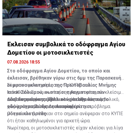
Έκλεισαν συμβολικά το οδόφραγμα Αγίου
Δομετίου οι μοτοσικλετιστές
07.08.2026 18:55
Στο οδόφραγμα Αγίου Δομετίου, το οποίο και
έκλεισαν, βρέθηκαν γύρω στις 6μμ της Παρασκευής
οι μοτοσυκλετιστές της Πρωτοβουλίας Μνήμης
Σύμφωνα με ενημέρωση στο ΚΥΠΕ από
Ισάακ-Σολωμού, οι οποίοι πραγματοποιούν
τον Κλάδο Επικοινωνίας της Αστυνομίας, το κλείσιμο
οδοιπορικό σε συμβολικούς σταθμούς και
του οδοφράγματος ήταν ολιγόλεπτο και συμβολικό,
Διαβάστε επίσης:
Έκλεισαν για λίγα λεπτά το
οδοφράγματα της Λευκωσίας.
χωρίς να παρουσιαστεί οποιοδήποτε πρόβλημα.
οδόφραγμα Ζώδειας-Αστρομερίτη οι
μοτοσικλετιστές
Οδηγοί που βρέθηκαν στο σημείο ανέφεραν στο ΚΥΠΕ
ότι ήταν καθηλωμένοι για αρκετή ώρα.
Νωρίτερα, οι μοτοσυκλετιστές είχαν κλείσει για λίγα