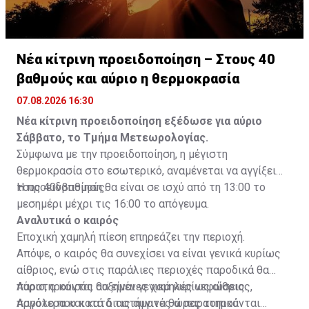
Νέα κίτρινη προειδοποίηση – Στους 40
βαθμούς και αύριο η θερμοκρασία
07.08.2026 16:30
Νέα κίτρινη προειδοποίηση εξέδωσε για αύριο
Σάββατο, το Τμήμα Μετεωρολογίας.
Σύμφωνα με την προειδοποίηση, η μέγιστη
θερμοκρασία στο εσωτερικό, αναμένεται να αγγίξει
τους 40νβαθμούς.
Η προειδοποίηση θα είναι σε ισχύ από τη 13:00 το
μεσημέρι μέχρι τις 16:00 το απόγευμα.
Αναλυτικά ο καιρός
Εποχική χαμηλή πίεση επηρεάζει την περιοχή.
Απόψε, ο καιρός θα συνεχίσει να είναι γενικά κυρίως
αίθριος, ενώ στις παράλιες περιοχές παροδικά θα
παρατηρούνται αυξημένες χαμηλές νεφώσεις.
Αύριο, ο καιρός θα είναι γενικά κυρίως αίθριος,
Αργότερα και κατά τις αυγινές ώρες τοπικά
παρόλο που κατά διαστήματα θα παρατηρούνται