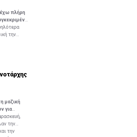
 έχω πλήρη
υγκεκριμένο
ψηλότερα
ική την
αστάσεων.
ινοτάρχης
η μαζική
ν για
αρασκευή,
λαν την
και την