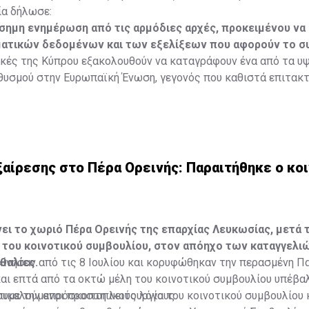
ία δήλωσε:
σημη ενημέρωση από τις αρμόδιες αρχές, προκειμένου να
ματικών δεδομένων και των εξελίξεων που αφορούν το σ
ακές της Κύπρου εξακολουθούν να καταγράφουν ένα από τα υ
υσμού στην Ευρωπαϊκή Ένωση, γεγονός που καθιστά επιτακτ
ου για τη δημιουργία νέων σύγχρονων σωφρονιστικών εγκατ
αίρεσης στο Πέρα Ορεινής: Παραιτήθηκε ο κο
ι το χωριό Πέρα Ορεινής της επαρχίας Λευκωσίας, μετά τ
του κοινοτικού συμβουλίου, στον απόηχο των καταγγελιώ
θαλίες.
κίνησαν από τις 8 Ιουλίου και κορυφώθηκαν την περασμένη Π
αι επτά από τα οκτώ μέλη του κοινοτικού συμβουλίου υπέβα
επικαλούμενοι προσωπικούς λόγους.
ουμε την απρόσκοπτη λειτουργία του κοινοτικού συμβουλίου 