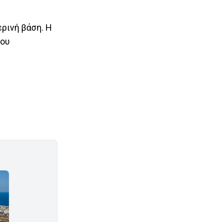
ρινή βάση. Η
του