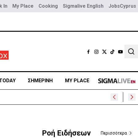
 In
My Place
Cooking
Sigmalive English
JobsCyprus
Sear
TODAY
ΣΗΜΕΡΙΝΗ
MY PLACE
Ροή Ειδήσεων
Περισσότερα