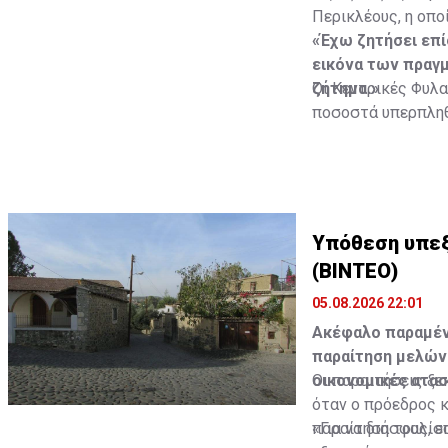
Περικλέους, η οπο
«Έχω ζητήσει επί
εικόνα των πραγ
ζήτημα.»
Οι Κεντρικές Φυλ
ποσοστά υπερπληθ
προώθηση του έργ
Υπόθεση υπεξ
(ΒΙΝΤΕΟ)
05.08.2026 22:01
Ακέφαλο παραμένε
παραίτηση μελών 
οικονομικές ατασ
Οι παραιτήσεις ξε
όταν ο πρόεδρος κ
παραίτησή τους, 
«Για να διασφαλίσ