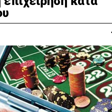
 επιχείρηση κατά
ου