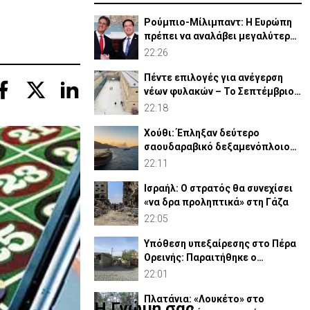
Ρούμπιο-Μίλιμπαντ: Η Ευρώπη
πρέπει να αναλάβει μεγαλύτερο
ρόλο στην άμυνά της
22:26
Πέντε επιλογές για ανέγερση
νέων φυλακών – Το Σεπτέμβριο
το «Master Plan»
22:18
Χούθι: Έπληξαν δεύτερο
σαουδαραβικό δεξαμενόπλοιο
στον Κόλπο του Άντεν
22:11
Ισραήλ: Ο στρατός θα συνεχίσει
«να δρα προληπτικά» στη Γάζα
22:05
Υπόθεση υπεξαίρεσης στο Πέρα
Ορεινής: Παραιτήθηκε ο
κοινοτάρχης (ΒΙΝΤΕΟ)
22:01
Πλατάνια: «Λουκέτο» στο
Η Γνώμη σας