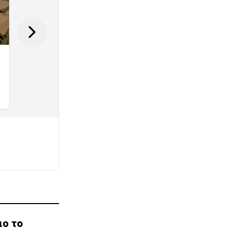
ιο το