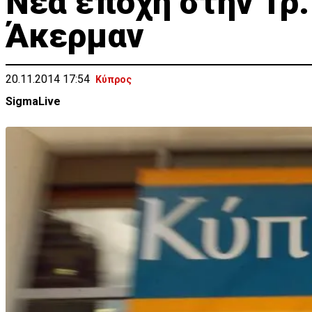
Νέα εποχή στην Τρ.
Άκερμαν
20.11.2014 17:54
Κύπρος
SigmaLive