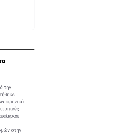
τα
ό την
τήθηκε
υν ειρηνικά
να
ς τοπικές
υ,
ρωτηρίου.
ικών και
ομών στην