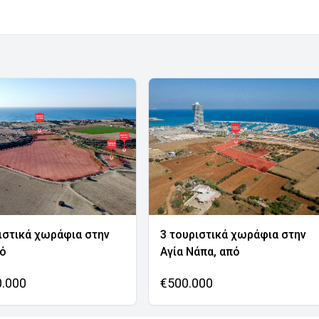
ιστικά χωράφια στην
3 τουριστικά χωράφια στην
νό
Αγία Νάπα, από
0.000
€500.000