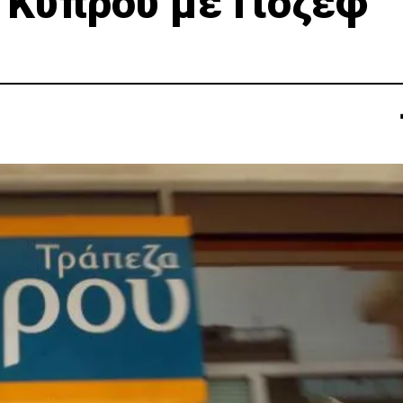
 Κύπρου με Γιόζεφ