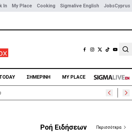
 In
My Place
Cooking
Sigmalive English
JobsCyprus
Sear
TODAY
ΣΗΜΕΡΙΝΗ
MY PLACE
Ροή Ειδήσεων
Περισσότερα