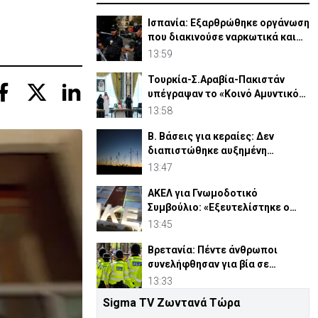
Ισπανία: Εξαρθρώθηκε οργάνωση
που διακινούσε ναρκωτικά και
μετανάστες
13:59
Τουρκία-Σ.Αραβία-Πακιστάν
υπέγραψαν το «Κοινό Αμυντικό
Σύμφωνο της Μέκκας»
13:58
Β. Βάσεις για κεραίες: Δεν
διαπιστώθηκε αυξημένη
συχνότητα εμφάνισης καρκίνου
13:47
ΑΚΕΛ για Γνωμοδοτικό
Συμβούλιο: «Εξευτελίστηκε ο
θεσμός»
13:45
Βρετανία: Πέντε άνθρωποι
συνελήφθησαν για βία σε
διαδήλωση κατά των
13:33
μεταναστών
Sigma TV Ζωντανά Τώρα
Eurostat: €112 εκατ. οι κρατικές