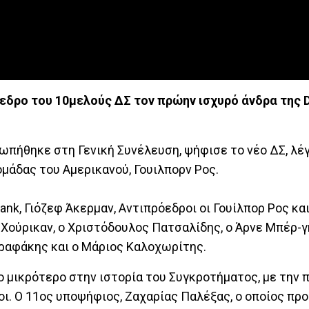
εδρο του 10μελούς ΔΣ τον πρώην ισχυρό άνδρα της D
ήθηκε στη Γενική Συνέλευση, ψήφισε το νέο ΔΣ, λέγο
μάδας του Αμερικανού, Γουιλπορν Ρος.
k, Γιόζεφ Άκερμαν, Αντιπρόεδροι οι Γουίλπορ Ρος και
 Χούρικαν, ο Χριστόδουλος Πατσαλίδης, ο Άρνε Μπέρ-γ
γραφάκης και ο Μάριος Καλοχωρίτης.
 το μικρότερο στην ιστορία του Συγκροτήματος, με την
ροι. Ο 11ος υποψήφιος, Ζαχαρίας Παλέξας, ο οποίος πρ