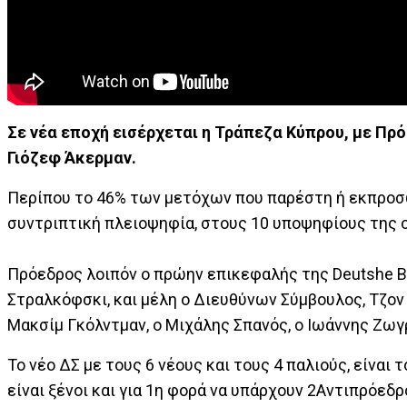
Σε νέα εποχή εισέρχεται η Τράπεζα Κύπρου, με Πρό
Γιόζεφ Άκερμαν.
Περίπου το 46% των μετόχων που παρέστη ή εκπροσωπ
συντριπτική πλειοψηφία, στους 10 υποψηφίους της ο
Πρόεδρος λοιπόν ο πρώην επικεφαλής της Deutshe Ban
Στραλκόφσκι, και μέλη ο Διευθύνων Σύμβουλος, Τζον
Μακσίμ Γκόλντμαν, ο Μιχάλης Σπανός, ο Ιωάννης Ζω
Το νέο ΔΣ με τους 6 νέους και τους 4 παλιούς, είναι
είναι ξένοι και για 1η φορά να υπάρχουν 2Αντιπρόεδ