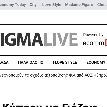
conomy Today
City
I Love Style
Madame Figaro
Check
Powered by:
ΛΑΔΑ
ΠΑΛΑΙΟΛΟΓΙΟ
I LOVE STYLE
ECONOMY 
α του γιου του ο 37χρονος:«Είναι σε άσχημη κατάσταση»