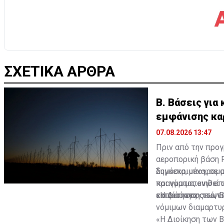
ΣΧΕΤΙΚΑ ΑΡΘΡΑ
Β. Βάσεις για
εμφάνισης κα
07.08.2026 13:47
Πριν από την προγ
αεροπορική βάση 
δημόσια, υπογραμμ
Συγκεκριμένα, σε 
και νόμιμα, ενώ ε
πραγματοποιηθεί α
κοινότητες σε ό,τ
εκπρόσωπος των 
«Η Διοίκηση των Β
νόμιμων διαμαρτυ
«Η Διοίκηση των 