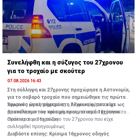
Συνελήφθη και η σύζυγος του 27χρονου
για το τροχαίο με σκούτερ
07.08.2026 16:43
Στη σύλληψη και 27χρονης προχώρησε η Αστυνομία,
για το σοβαρό τροχαίο που σημειώθηκε τις πρώτες
πρωινές ώρες σήμερα στη Λευκωσία, που είχε ως
Σύμφωνα με πληροφορίες, η 27χρονη φέρεται να
αποτέλεσμα τον κρίσιμο τραυματισμό 16χρονου.
βρισκόταν εντός του οχήματος, το οποίο χτύπησε το
σκούτερ του 16χρονου.
Πρόκειται για τη σύζυγο του 27χρονου που είχε
συλληφθεί προηγουμένως.
Διαβάστε επίσης:
Κρίσιμα 16χρονος οδηγός