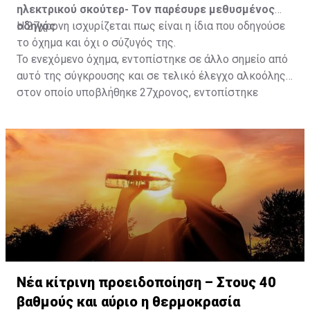
ηλεκτρικού σκούτερ- Τον παρέσυρε μεθυσμένος
οδηγός
Η 27χρονη ισχυρίζεται πως είναι η ίδια που οδηγούσε
το όχημα και όχι ο σύζυγός της.
Το ενεχόμενο όχημα, εντοπίστηκε σε άλλο σημείο από
αυτό της σύγκρουσης και σε τελικό έλεγχο αλκοόλης
στον οποίο υποβλήθηκε 27χρονος, εντοπίστηκε
θετικός με τελικό αποτέλεσμα 73% αντί 22μg% που
είναι το ανώτατο από τον Νόμο όριο και συνελήφθη
για αυτόφωρο αδίκημα.
Νέα κίτρινη προειδοποίηση – Στους 40
βαθμούς και αύριο η θερμοκρασία