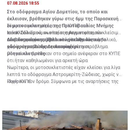
07.08.2026 18:55
Στο οδόφραγμα Αγίου Δομετίου, το οποίο και
έκλεισαν, βρέθηκαν γύρω στις 6μμ της Παρασκευής
οι μοτοσυκλετιστές της Πρωτοβουλίας Μνήμης
Σύμφωνα με ενημέρωση στο ΚΥΠΕ από
Ισάακ-Σολωμού, οι οποίοι πραγματοποιούν
τον Κλάδο Επικοινωνίας της Αστυνομίας, το κλείσιμο
οδοιπορικό σε συμβολικούς σταθμούς και
του οδοφράγματος ήταν ολιγόλεπτο και συμβολικό,
Διαβάστε επίσης:
Έκλεισαν για λίγα λεπτά το
οδοφράγματα της Λευκωσίας.
χωρίς να παρουσιαστεί οποιοδήποτε πρόβλημα.
οδόφραγμα Ζώδειας-Αστρομερίτη οι
μοτοσικλετιστές
Οδηγοί που βρέθηκαν στο σημείο ανέφεραν στο ΚΥΠΕ
ότι ήταν καθηλωμένοι για αρκετή ώρα.
Νωρίτερα, οι μοτοσυκλετιστές είχαν κλείσει για λίγα
λεπτά το οδόφραγμα Αστρομερίτη-Ζώδειας, χωρίς να
κλείσουν τον δρόμο. Σύμφωνα με τις αναρτήσεις της
Πηγή: ΚΥΠΕ
Πρωτοβουλίας στα Μέσα Κοινωνικής Δικτύωσής
τους, οι μοτοσυκλετιστές έκαναν στάση και στον
Τύμβο Μακεδονίτισσας, πριν φτάσουν στο οδόφραγμα
Αγίου Δομετίου.