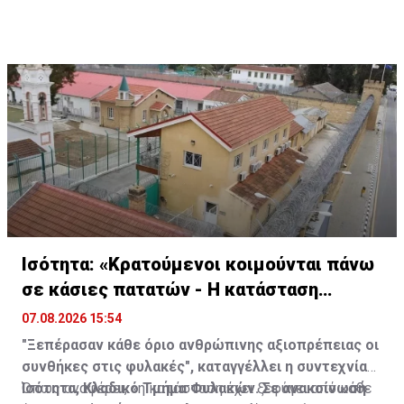
Ισότητα: «Κρατούμενοι κοιμούνται πάνω
σε κάσιες πατατών - Η κατάσταση
ξέφυγε»
07.08.2026 15:54
"Ξεπέρασαν κάθε όριο ανθρώπινης αξιοπρέπειας οι
συνθήκες στις φυλακές", καταγγέλλει η συντεχνία
Ισότητα, Κλαδικό Τμήμα Φυλακών. Σε ανακοίνωσή
Όπως αναφέρει, «η κατάσταση έχει ξεφύγει από κάθε