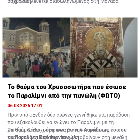
όπου νοσηλεύεται διασωληνωμένος στη Μονάδα
18χρονου.
Εντατικής Θεραπείας.
Διαβάστε επίσης:
Φωτιά τα ξημερώματα σε μπυραρία
στην Αγία Νάπα-Την έσβησαν οι ιδιοκτήτες
Το θαύμα του Χρυσοσωτήρα που έσωσε
το Παραλίμνι από την πανώλη (ΦΩΤΟ)
06.08.2026 17:01
Πριν από σχεδόν δύο αιώνες γεννήθηκε μια παράδοση
που εξακολουθεί να ενώνει το Παραλίμνι με τη
Σωτήρα. Κάθε χρόνο, στις 5 και 6 Αυγούστου,
Το θαύμα που, σύμφωνα με την παράδοση, έσωσε
εκατοντάδες Παραλιμνίτες μεταβαίνουν στη μεγάλη
το Παραλίμνι από την πανώλη