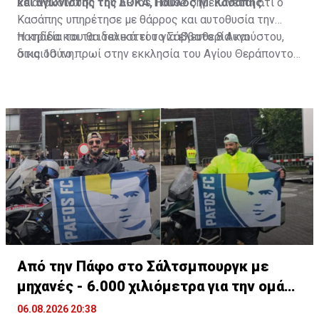
και αγωνιστής της ΕΟΚΑ, Παύλος Μ. Κασάπης.
Σε ανακοίνωση του ARTos House σημειώνεται ότι ο
Κασάπης υπηρέτησε με θάρρος και αυτοθυσία την
πατρίδα και τα ιδανικά του για ελευθερία και
Η κηδεία του θα τελεστεί το Σάββατο 8 Αυγούστου,
δικαιοσύνη.
στις 10 το πρωί στην εκκλησία του Αγίου Θεράποντος
στον Λυθροδόντα.
Πηγή: ΚΥΠΕ
Από την Πάφο στο Σάλτσμπουργκ με
μηχανές - 6.000 χιλιόμετρα για την ομάδα
τους
06.08.2026 20:38