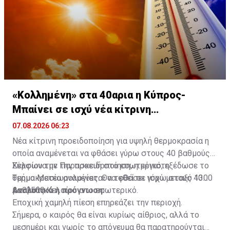
και τη διασφάλιση της δημόσιας τάξης, καταλήγει η
ανακοίνωση.
«Κολλημένη» στα 40αρια η Κύπρος-
Μπαίνει σε ισχύ νέα κίτρινη
προειδοποίηση
07.08.2026 06:23
Νέα κίτρινη προειδοποίηση για υψηλή θερμοκρασία η
οποία αναμένεται να φθάσει γύρω στους 40 βαθμούς
Κελσίου την Παρασκευή στο εσωτερικό, εξέδωσε το
Σύμφωνα με την προειδοποίηση, η μέγιστη
Τμήμα Μετεωρολογίας. Θα τεθεί σε ισχύ μεταξύ 1300
θερμοκρασία αναμένεται να φθάσει γύρω στους 40
και 1500.
βαθμούς Κελσίου στο εσωτερικό.
Αναλυτικά η πρόγνωση:
Εποχική χαμηλή πίεση επηρεάζει την περιοχή.
Σήμερα, ο καιρός θα είναι κυρίως αίθριος, αλλά το
μεσημέρι και νωρίς το απόγευμα θα παρατηρούνται