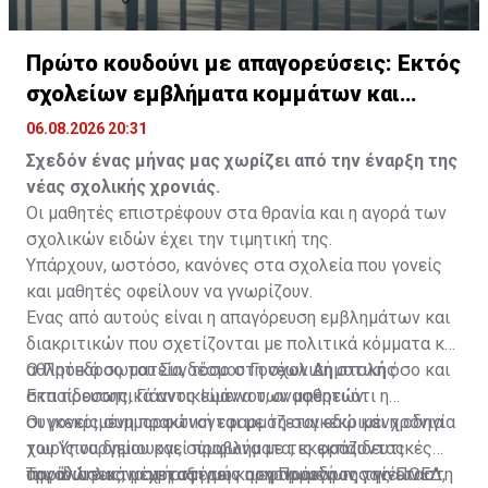
Πρώτο κουδούνι με απαγορεύσεις: Εκτός
σχολείων εμβλήματα κομμάτων και
ομάδων
06.08.2026 20:31
Σχεδόν ένας μήνας μας χωρίζει από την έναρξη της
νέας σχολικής χρονιάς.
Οι μαθητές επιστρέφουν στα θρανία και η αγορά των
σχολικών ειδών έχει την τιμητική της.
Υπάρχουν, ωστόσο, κανόνες στα σχολεία που γονείς
και μαθητές οφείλουν να γνωρίζουν.
Ένας από αυτούς είναι η απαγόρευση εμβλημάτων και
διακριτικών που σχετίζονται με πολιτικά κόμματα και
αθλητικά σωματεία, τόσο στη σχολική στολή όσο και
Ο Πρόεδρος του Συνδέσμου Γονέων Δημοτικής
στα προσωπικά αντικείμενα των μαθητών.
Εκπαίδευσης, Γιάννος Ιωάννου, αναφέρει ότι η
συγκεκριμένη πρακτική εφαρμόζεται εδώ και χρόνια
Οι γονείς συμμορφώνονται με τη συγκεκριμένη οδηγία
χωρίς να δημιουργεί προβλήματα, εκφράζοντας
του Υπουργείου και, σύμφωνα με τις εκπαιδευτικές
παράλληλα τη στήριξη των οργανωμένων γονέων στη
οργανώσεις, μέχρι στιγμής η εφαρμογή της γίνεται
Την ίδια εικόνα μεταφέρει και η Πρόεδρος της ΠΟΕΔ,