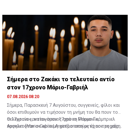
Διαβάστε επίσης:
Πορεία Μνήμης Ισάακ-Σολωμού:
Κλείνουν συμβολικά τα οδοφράγματα
Σήμερα στο Ζακάκι το τελευταίο αντίο
στον 17χρονο Μάριο-Γαβριήλ
07.08.2026 08:20
Σήμερα, Παρασκευή 7 Αυγούστου, συγγενείς, φίλοι και
όσοι επιθυμούν να τιμήσουν τη μνήμη του θα πουν το
τελευταίο «αντίο» στον 17χρονο Μάριο-Γκάμπριελ
Ο 17χρονος, καταγόμενος από τη Ρουμανία,
Αργκίντ (Mario-Gabriel Argint), ο οποίος έχασε τη μάχη
νοσηλευόταν σε κρίσιμη κατάσταση μετά το τροχαίο