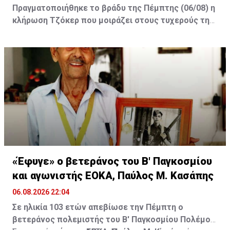
Πραγματοποιήθηκε το βράδυ της Πέμπτης (06/08) η
κλήρωση Τζόκερ που μοιράζει στους τυχερούς της
πρώτης κατηγορίας τουλάχιστον €2.500.000.
Οι τυχεροί αριθμοί της αποψινής κλήρωσης είναι: 16,
13, 1, 30, 7 και Τζόκερ: 15
«Έφυγε» ο βετεράνος του Β' Παγκοσμίου
και αγωνιστής ΕΟΚΑ, Παύλος Μ. Κασάπης
06.08.2026 22:04
Σε ηλικία 103 ετών απεβίωσε την Πέμπτη ο
βετεράνος πολεμιστής του Β' Παγκοσμίου Πολέμου