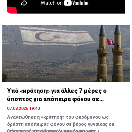
Υπό «κράτηση» για άλλες 7 μέρες ο
ύποπτος για απόπειρα φόνου σε
υπεραγορά
07.08.2026 19:40
Ανανεώθηκε η «κράτηση» του φερόμενου ως
δράστη απόπειρας φόνου σε βάρος γυναίκας σε
υπεραγορά στην κατεχόμενη Λευκωσία.
Ο ύποπτος οδηγήθηκε εκ νέου ενώπιον του