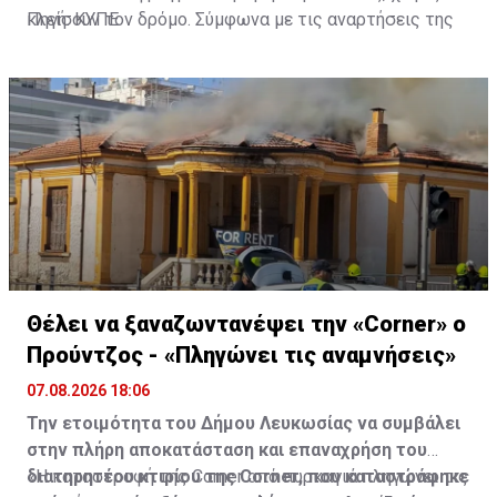
κλείσουν τον δρόμο. Σύμφωνα με τις αναρτήσεις της
Πηγή: ΚΥΠΕ
Πρωτοβουλίας στα Μέσα Κοινωνικής Δικτύωσής
τους, οι μοτοσυκλετιστές έκαναν στάση και στον
Τύμβο Μακεδονίτισσας, πριν φτάσουν στο οδόφραγμα
Αγίου Δομετίου.
Θέλει να ξαναζωντανέψει την «Corner» o
Προύντζος - «Πληγώνει τις αναμνήσεις»
07.08.2026 18:06
Την ετοιμότητα του Δήμου Λευκωσίας να συμβάλει
στην πλήρη αποκατάσταση και επαναχρήση του
διατηρητέου κτιρίου της Corner, που καταστράφηκε
«Η καταστροφή της Corner από πυρκαγιά πληγώνει τις