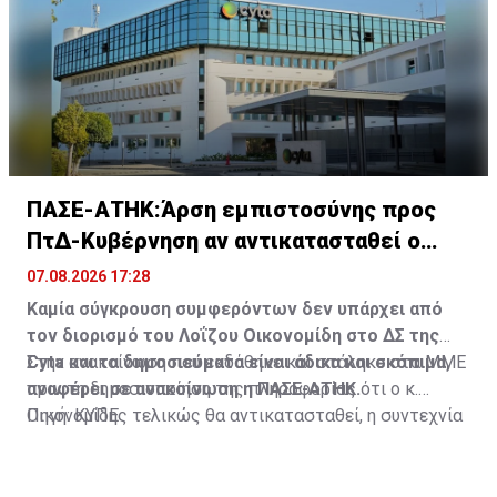
αναγκαίες ενέργειες.
χώρους που έχουν διαμορφωθεί, δυτικά των
κτιριακών εγκαταστάσεων, πλησίον των χώρων
αναμονής των λεωφορείων.
ΠΑΣΕ-ΑΤΗΚ:Άρση εμπιστοσύνης προς
ΠτΔ-Κυβέρνηση αν αντικατασταθεί ο
Οικονομίδης
07.08.2026 17:28
Καμία σύγκρουση συμφερόντων δεν υπάρχει από
τον διορισμό του Λοΐζου Οικονομίδη στο ΔΣ της
Cyta και τα δημοσιεύματα είναι άδικα και σκόπιμα,
Στην ανακοίνωση που εκδόθηκε και στάληκε στα ΜΜΕ
αναφέρει σε ανακοίνωση η ΠΑΣΕ-ΑΤΗΚ.
πριν τη δημοσιοποίηση της πληροφορίας ότι ο κ.
Οικονομίδης τελικώς θα αντικατασταθεί, η συντεχνία
Πηγή: ΚΥΠΕ
αναφέρει ότι οποιαδήποτε ενέργεια παύσης του Λ.
Οικονομίδη από τη θέση αυτή, "συνεπεία των πιέσεων
από τα εν λόγω αβάσιμα και καθοδηγούμενα