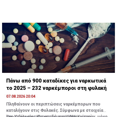
οι πρώτες βοήθειες και πήρε εξιτήριο.
διερευνώμενη υπόθεση απόπειρας φόνου, πράξεων
που σκοπεύουν στην πρόκληση βαριάς σωματικής
βλάβης, τραυματισμού, μαχαιροφορίας, καθώς επίσης
παράνομης κατοχής και μεταφοράς επιθετικού όπλου.
Πάνω από 900 καταδίκες για ναρκωτικά
το 2025 – 232 ναρκέμποροι στη φυλακή
07.08.2026 20:04
Πληθαίνουν οι περιπτώσεις ναρκέμπορων που
καταλήγουν στις Φυλακές. Σύμφωνα με στοιχεία
της Υπηρεσίας Καταπολέμησης Ναρκωτικών, μόνο
Όπως δήλωσε ο Διοικητής της ΥΚΑΝ Χρίστος