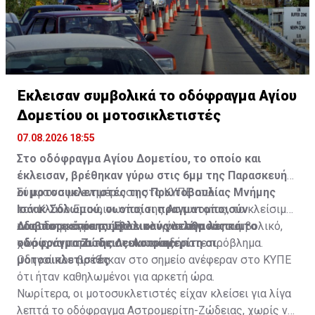
Έκλεισαν συμβολικά το οδόφραγμα Αγίου
Δομετίου οι μοτοσικλετιστές
07.08.2026 18:55
Στο οδόφραγμα Αγίου Δομετίου, το οποίο και
έκλεισαν, βρέθηκαν γύρω στις 6μμ της Παρασκευής
οι μοτοσυκλετιστές της Πρωτοβουλίας Μνήμης
Σύμφωνα με ενημέρωση στο ΚΥΠΕ από
Ισάακ-Σολωμού, οι οποίοι πραγματοποιούν
τον Κλάδο Επικοινωνίας της Αστυνομίας, το κλείσιμο
οδοιπορικό σε συμβολικούς σταθμούς και
του οδοφράγματος ήταν ολιγόλεπτο και συμβολικό,
Διαβάστε επίσης:
Έκλεισαν για λίγα λεπτά το
οδοφράγματα της Λευκωσίας.
χωρίς να παρουσιαστεί οποιοδήποτε πρόβλημα.
οδόφραγμα Ζώδειας-Αστρομερίτη οι
μοτοσικλετιστές
Οδηγοί που βρέθηκαν στο σημείο ανέφεραν στο ΚΥΠΕ
ότι ήταν καθηλωμένοι για αρκετή ώρα.
Νωρίτερα, οι μοτοσυκλετιστές είχαν κλείσει για λίγα
λεπτά το οδόφραγμα Αστρομερίτη-Ζώδειας, χωρίς να