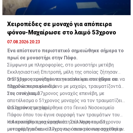
Χειροπέδες σε μοναχό για απόπειρα
φόνου-Μαχαίρωσε στο λαιμό 53χρονο
07.08.2026 20:23
Ένα απίστευτο περιστατικό σημειώθηκε σήμερα το
πρωί σε μοναστήρι στην Πάφο.
Σύμφωνα με πληροφορίες, στο μοναστήρι μετέβη
Εκκλησιαστική Επιτροπή, μέλη της οποίας ζήτησαν
από 51χρονο μοναχό να εγκαταλείψει τον χώρο και να
Ο 51χρονος αρνήθηκε να το κάνει και επιτέθηκε σε
παραδώσει τα κλειδιά.
53χρονο παρευρισκόμενο με μαχαίρι, τραυματίζοντάς
τον στον λαιμό.
Στη συνέχεια, 27χρονος μοναχός επενέβη, με
αποτέλεσμα ο 51χρονος μοναχός να τον τραυματίζει
και αυτόν στο χέρι.
Ο 53χρονος μεταφέρθηκε στο Γενικό Νοσοκομείο
Πάφου όπου του έγινε συρραφή των τραυμάτων του
και κρατήθηκε για νοσηλεία. Στο Νοσοκομείο
Η Αστυνομία προχώρησε στη σύλληψη του 51χρονου
μεταφέρθηκε και ο 27χρονος όπου του παρασχέθηκαν
μοναχού, για διευκόλυνση των ανακρίσεων σχετικά με