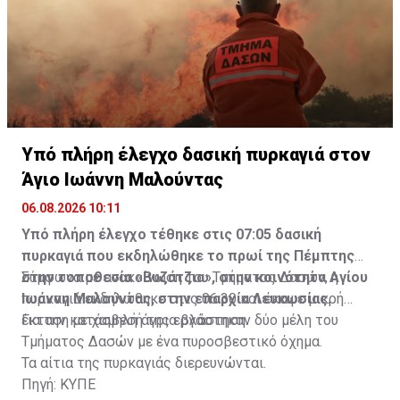
Υπό πλήρη έλεγχο δασική πυρκαγιά στον
Άγιο Ιωάννη Μαλούντας
06.08.2026 10:11
Υπό πλήρη έλεγχο τέθηκε στις 07:05 δασική
πυρκαγιά που εκδηλώθηκε το πρωί της Πέμπτης
στην τοποθεσία «Βυζάτζια», στην κοινότητα Αγίου
Σύμφωνα με ανακοίνωση του Τμήματος Δασών, η
Ιωάννη Μαλούντας, στην επαρχία Λευκωσίας.
πυρκαγιά εκδηλώθηκε στις 06:30 και έκαψε μικρή
έκταση με χαμηλή άγρια βλάστηση.
Για την κατάσβεσή της εργάστηκαν δύο μέλη του
Τμήματος Δασών με ένα πυροσβεστικό όχημα.
Τα αίτια της πυρκαγιάς διερευνώνται.
Πηγή: ΚΥΠΕ