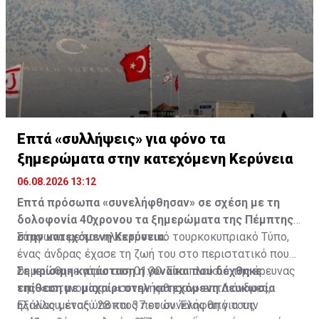
Επτά «συλλήψεις» για φόνο τα
ξημερώματα στην κατεχόμενη Κερύνεια
06.08.2026 13:12
Επτά πρόσωπα «συνελήφθησαν» σε σχέση με τη
δολοφονία 40χρονου τα ξημερώματα της Πέμπτης
στην κατεχόμενη Κερύνεια.
Σύμφωνα με τον ηλεκτρονικό τουρκοκυπριακό Τύπο,
ένας άνδρας έχασε τη ζωή του στο περιστατικό που
σημειώθηκε γύρω στη 01.30. Στο πλαίσιο της έρευνας
Σε κρίσιμη κατάσταση η γυναίκα που δέχθηκε
της «αστυνομίας» «συνελήφθησαν» επτά άνδρες,
επίθεση με μαχαίρι στην κατεχόμενη Λευκωσία
ηλικίας μεταξύ 28 και 37 ετών. Ένας από τους
Εξάλλου, ένας ύποπτος που συνελήφθη για την