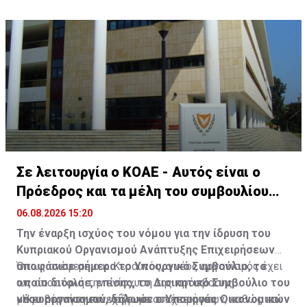
Ρεβέκκας, Αγίου Ανδρόνικου, Στραβίνσκι και μέρος
της οδού Αιόλου.
Πηγή: ΚΥΠΕ
Σε λειτουργία ο ΚΟΑΕ - Αυτός είναι ο
Πρόεδρος και τα μέλη του συμβουλίου
του
06.08.2026 15:20
Την έναρξη ισχύος του νόμου για την ίδρυση του
Κυπριακού Οργανισμού Ανάπτυξης Επιχειρήσεων
αποφάσισε σήμερα το Υπουργικό Συμβούλιο, το
Όπως ανέφερε ο κ. Κεραυνός, ο νέος οργανισμός έχει
οποίο διόρισε, επίσης, το Διοικητικό Συμβούλιο του
ως αποστολή την ενίσχυση της πρόσβασης
νέου οργανισμού, δήλωσε ο Υπουργός Οικονομικών
μικρομεσαίων και νεοφυών επιχειρήσεων, καθώς και
«Η κυβέρνηση συνεχίζει με συνέπεια και