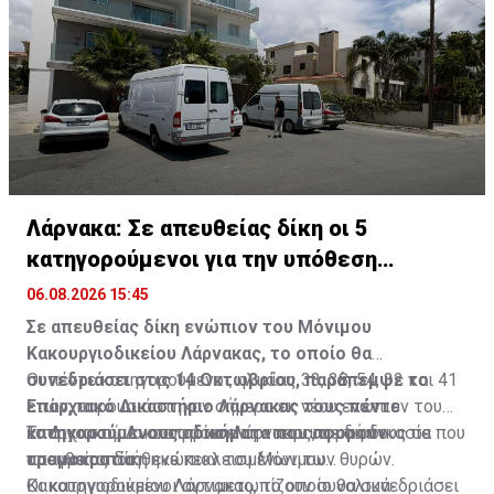
Λάρνακα: Σε απευθείας δίκη οι 5
κατηγορούμενοι για την υπόθεση
τρομοκρατίας
06.08.2026 15:45
Σε απευθείας δίκη ενώπιον του Μόνιμου
Κακουργιοδικείου Λάρνακας, το οποίο θα
συνεδριάσει στις 14 Οκτωβρίου, παράπεμψε το
Οι πέντε κατηγορούμενοι, ηλικίας 33, 38, 54, 32 και 41
Επαρχιακό Δικαστήριο Λάρνακας τους πέντε
ετών, παρουσιάστηκαν σήμερα εκ νέου ενώπιον του
κατηγορούμενους αδικήματα που αφορούν
Επαρχιακού Δικαστηρίου Λάρνακας, σε διαδικασία που
Το Δικαστήριο αποφάσισε την παραπομπή τους σε
τρομοκρατία.
πραγματοποιήθηκε κεκλεισμένων των θυρών.
απευθείας δίκη ενώπιον του Μόνιμου
Κακουργιοδικείου Λάρνακας, το οποίο θα συνεδριάσει
Οι κατηγορούμενοι αντιμετωπίζουν συνολικά