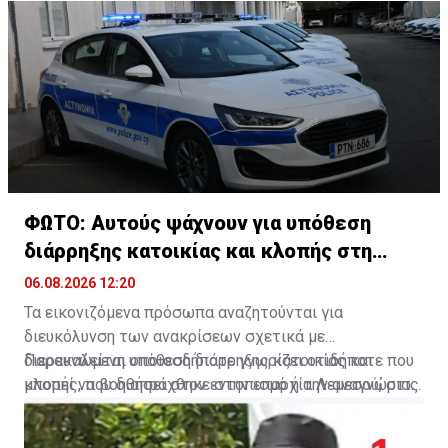
εισήγαγε.
ΦΩΤΟ: Αυτούς ψάχνουν για υπόθεση
διάρρηξης κατοικίας και κλοπής στη
Λεμεσό
06.08.2026 12:20
Τα εικονιζόμενα πρόσωπα αναζητούνται για
διευκόλυνση των ανακρίσεων σχετικά με
διερευνώμενη υπόθεση διάρρηξης κατοικίας και
Παρακαλείται οποιοσδήποτε γνωρίζει οτιδήποτε που
κλοπής, που διαπράχθηκε στην επαρχία Λεμεσού, στις
μπορεί να βοηθήσει στον εντοπισμό ή την αναγνώρισή
27 Ιουλίου, 2026
τους, να επικοινωνήσει με το ΤΑΕ Λεμεσού, στο
τηλέφωνο 25805020 ή με τον πλησιέστερο