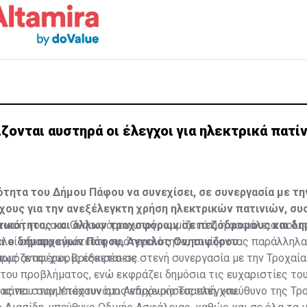
ζονται αυστηρά οι έλεγχοι για ηλεκτρικά πατί
τητα του Δήμου Πάφου να συνεχίσει, σε συνεργασία με τη
χους για την ανεξέλεγκτη χρήση ηλεκτρικών πατινιών, σ
τικότητας και άλλων τροχοφόρων σε πεζόδρομους και δη
νωσή του, ο κ. Ονησιφόρου υπογραμμίζει ότι η ασφάλεια πολι
ει ο δημαρχεύων Πάφου, Άγγελος Ονησιφόρου.
λεί αδιαπραγμάτευτη προτεραιότητα, τονίζοντας παράλληλα 
ρμόζεται χωρίς εξαιρέσεις.
ως αναφέρει, βρίσκεται σε στενή συνεργασία με την Τροχαία
του προβλήματος, ενώ εκφράζει δημόσια τις ευχαριστίες το
ας που συμμετέχουν στις επιχειρήσεις ελέγχου.
 κάνει στον Υπαστυνόμο Ανδρόνικο Τσαππή, υπεύθυνο της Τρ