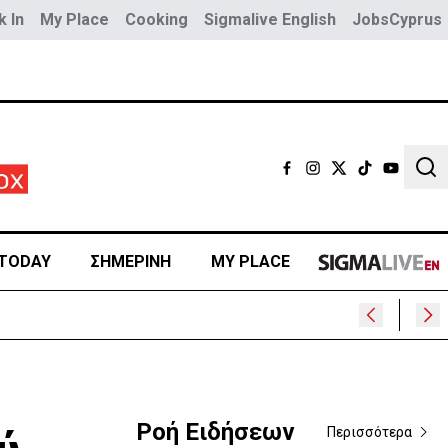
 In
My Place
Cooking
Sigmalive English
JobsCyprus
Sear
TODAY
ΣΗΜΕΡΙΝΗ
MY PLACE
Ροή Ειδήσεων
Περισσότερα