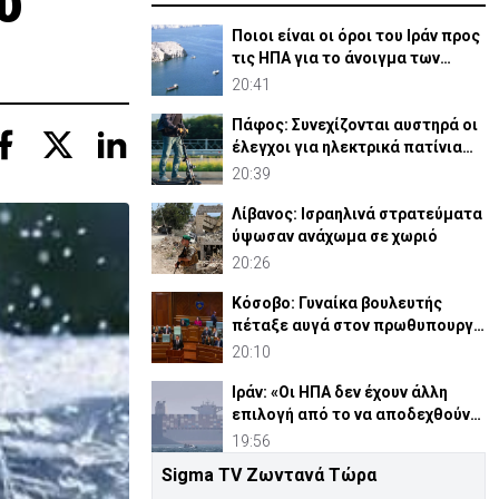
ύ
Ποιοι είναι οι όροι του Ιράν προς
τις ΗΠΑ για το άνοιγμα των
Στενών του Ορμούζ
20:41
Πάφος: Συνεχίζονται αυστηρά οι
έλεγχοι για ηλεκτρικά πατίνια
στους πεζόδρομους
20:39
Λίβανος: Ισραηλινά στρατεύματα
ύψωσαν ανάχωμα σε χωριό
20:26
Κόσοβο: Γυναίκα βουλευτής
πέταξε αυγά στον πρωθυπουργό
στο κοινοβούλιο(ΒΙΝΤΕΟ)
20:10
Ιράν: «Οι ΗΠΑ δεν έχουν άλλη
επιλογή από το να αποδεχθούν
τη νέα κατάσταση»
19:56
Sigma TV Ζωντανά Τώρα
Κορυφώνονται παρουσία ΠτΔ οι