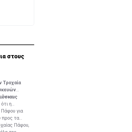
νια στους
ν Τροχαία
υσκευών
μόσιους
τών και
ότι η
 Πάφου για
υ προς τα
οχαίας Πάφου,