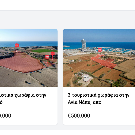
ιστικά χωράφια στην
3 τουριστικά χωράφια στην
νό
Αγία Νάπα, από
0.000
€500.000