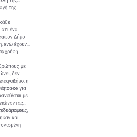
μέλη της
ογή της
 κάθε
 ότι ένα
και
ί στον Δήμο
, ενώ έχουν
τη χρήση
τα
νθρώπους με
ώνει, δεν
ίαση σε
ε τον Δήμο, η
ους τόσο για
 όπου οι
κινούνται με
λον τόσο
ια.
μειώνοντας
πεζόδρομους,
 οι οποίες,
ηκαν και
τονισμένη