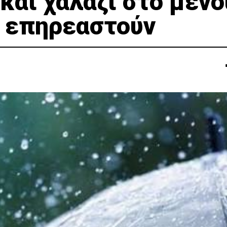
 και χαλάζι στο μενο
α επηρεαστούν