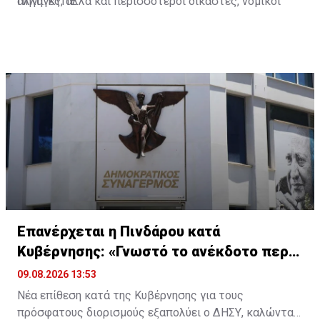
αλλαγές, αλλά και περισσότεροι δικαστές, νομικοί
Πηγή: ΚΥΠΕ
λειτουργοί, διοικητικό προσωπικό, τεχνολογία και
σύγχρονη διοίκηση των δικαστηρίων.
Επανέρχεται η Πινδάρου κατά
Κυβέρνησης: «Γνωστό το ανέκδοτο περι
ΔΗΣΑΚΕΛ»
09.08.2026 13:53
Νέα επίθεση κατά της Κυβέρνησης για τους
πρόσφατους διορισμούς εξαπολύει ο ΔΗΣΥ, καλώντας