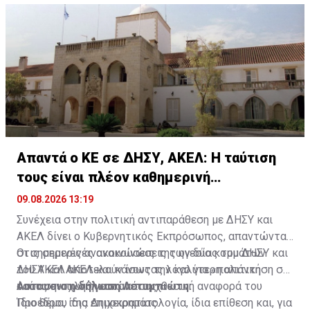
Απαντά ο ΚΕ σε ΔΗΣΥ, ΑΚΕΛ: Η ταύτιση
τους είναι πλέον καθημερινή
διαπίστωση
09.08.2026 13:19
Συνέχεια στην πολιτική αντιπαράθεση με ΔΗΣΥ και
ΑΚΕΛ δίνει ο Κυβερνητικός Εκπρόσωπος, απαντώντας
στις σημερινές ανακοινώσεις των δύο κομμάτων
Οι σημερινές ανακοινώσεις της ηγεσίας του ΔΗΣΥ και
ΔΗΣΥ και ΑΚΕΛ και κάνοντας λόγο για «πολιτική
του ΑΚΕΛ αποτελούν ίσως την καλύτερη απάντηση σε
ταύτιση» των ηγεσιών τους.
όσους ενοχλήθηκαν από τη χθεσινή αναφορά του
Αυτουσια η δήλωση Λετυμπιώτη:
Προέδρου της Δημοκρατίας.
Ίδιο θέμα, ίδια επιχειρηματολογία, ίδια επίθεση και, για