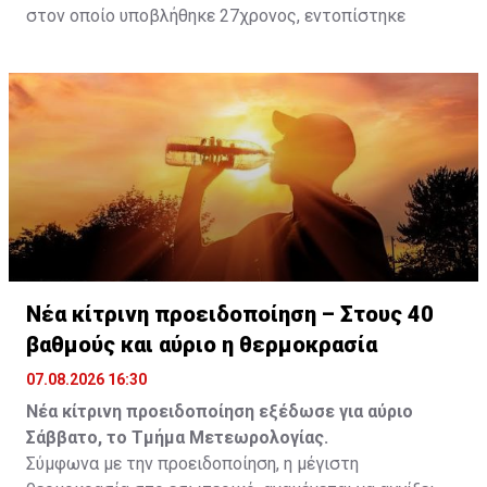
στον οποίο υποβλήθηκε 27χρονος, εντοπίστηκε
θετικός με τελικό αποτέλεσμα 73% αντί 22μg% που
είναι το ανώτατο από τον Νόμο όριο και συνελήφθη
για αυτόφωρο αδίκημα.
Νέα κίτρινη προειδοποίηση – Στους 40
βαθμούς και αύριο η θερμοκρασία
07.08.2026 16:30
Νέα κίτρινη προειδοποίηση εξέδωσε για αύριο
Σάββατο, το Τμήμα Μετεωρολογίας.
Σύμφωνα με την προειδοποίηση, η μέγιστη