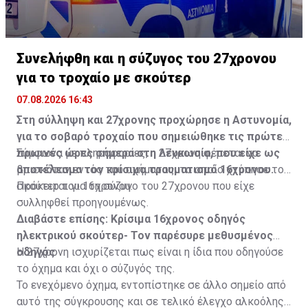
Συνελήφθη και η σύζυγος του 27χρονου
για το τροχαίο με σκούτερ
07.08.2026 16:43
Στη σύλληψη και 27χρονης προχώρησε η Αστυνομία,
για το σοβαρό τροχαίο που σημειώθηκε τις πρώτες
πρωινές ώρες σήμερα στη Λευκωσία, που είχε ως
Σύμφωνα με πληροφορίες, η 27χρονη φέρεται να
αποτέλεσμα τον κρίσιμο τραυματισμό 16χρονου.
βρισκόταν εντός του οχήματος, το οποίο χτύπησε το
σκούτερ του 16χρονου.
Πρόκειται για τη σύζυγο του 27χρονου που είχε
συλληφθεί προηγουμένως.
Διαβάστε επίσης:
Κρίσιμα 16χρονος οδηγός
ηλεκτρικού σκούτερ- Τον παρέσυρε μεθυσμένος
οδηγός
Η 27χρονη ισχυρίζεται πως είναι η ίδια που οδηγούσε
το όχημα και όχι ο σύζυγός της.
Το ενεχόμενο όχημα, εντοπίστηκε σε άλλο σημείο από
αυτό της σύγκρουσης και σε τελικό έλεγχο αλκοόλης