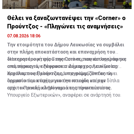
Θέλει να ξαναζωντανέψει την «Corner» o
Προύντζος - «Πληγώνει τις αναμνήσεις»
07.08.2026 18:06
Την ετοιμότητα του Δήμου Λευκωσίας να συμβάλει
στην πλήρη αποκατάσταση και επαναχρήση του
διατηρητέου κτιρίου της Corner, που καταστράφηκε
«Η καταστροφή της Corner από πυρκαγιά πληγώνει τις
από πυρκαγιά, εξέφρασε ο Δήμαρχος Λευκωσίας
αναμνήσεις των Λευκωσιατών και τραυματίζει την
Χαράλαμπος Προύντζος, υπογραμμίζοντας τη
αρχιτεκτονική κληρονομιά της πόλης. Επιδεινώνει
σημασία του κτιρίου για την ιστορία και την
δραματικά μια άσχημη εικόνα που ήδη υπήρχε δίπλα
αρχιτεκτονική κληρονομιά της πρωτεύουσας.
από το Προεδρικό Μέγαρο και απέναντι από το
Υπουργείο Εξωτερικών», αναφέρει σε ανάρτησή του.