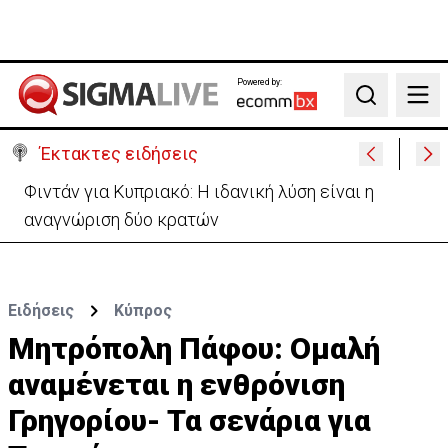
Powered by:
Search
Έκτακτες ειδήσεις
Μεγάλο πακέτο όπλων από Τουρκία προς Ουκρανία
-Κίνηση με μήνυμα προς Μόσχα;
Ειδήσεις
Κύπρος
Μητρόπολη Πάφου: Ομαλή
αναμένεται η ενθρόνιση
Γρηγορίου- Τα σενάρια για