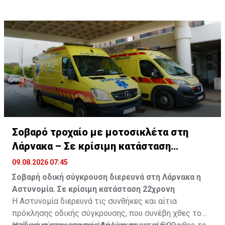
υπό την επήρεια ναρκωτικών έγιναν οκτώ έλεγχοι
οδηγών.
Σοβαρό τροχαίο με μοτοσικλέτα στη
Λάρνακα – Σε κρίσιμη κατάσταση
22χρονη
09.08.2026 07:45
Σοβαρή οδική σύγκρουση διερευνά στη Λάρνακα η
Αστυνομία. Σε κρίσιμη κατάσταση 22χρονη
Η Αστυνομία διερευνά τις συνθήκες και αίτια
πρόκλησης οδικής σύγκρουσης, που συνέβη χθες το