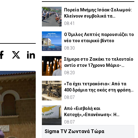
Πορεία Μνήμης Ισάακ-Σολωμού:
Κλείνουν συμβολικά τα
οδοφράγματα
08:41
Ο Όμιλος Λεπτός παρουσιάζει το
νέο του εταιρικό βίντεο
08:30
Σήμερα στο Ζακάκι το τελευταίο
αντίο στον 17χρονο Μάριο-
Γαβριήλ
08:20
«Τα έχει τετρακόσια»: Από τα
400 δράμια της οκάς στη φράση
που λέμε ακόμη
08:07
Από «Εισβολή και
Κατοχή»,«Επανένωση»: Η
χειραγώγηση της κοινής γνώμης
08:07
Sigma TV Ζωντανά Τώρα
Δαμιανός για GSI: «Σιγουριά από