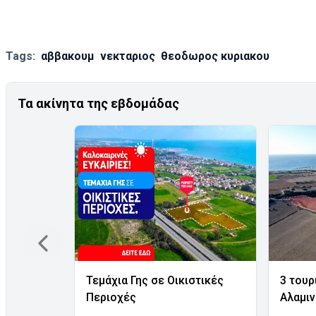
Tags:
αββακουμ
νεκταριος
θεοδωρος κυριακου
Τα ακίνητα της εβδομάδας
Τεμάχια Γης σε Οικιστικές
3 τουρ
Περιοχές
Αλαμι