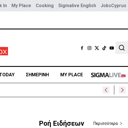
 In
My Place
Cooking
Sigmalive English
JobsCyprus
Sear
TODAY
ΣΗΜΕΡΙΝΗ
MY PLACE
Ροή Ειδήσεων
Περισσότερα