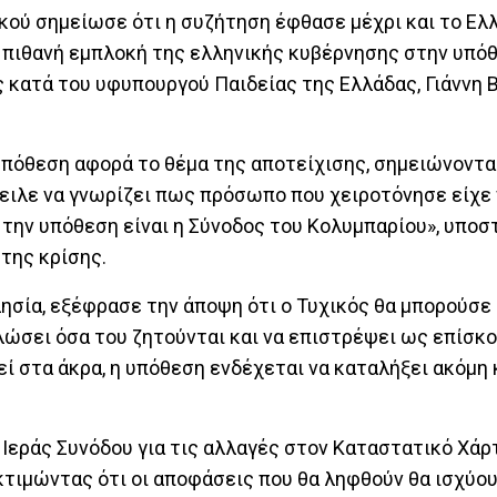
κού σημείωσε ότι η συζήτηση έφθασε μέχρι και το Ελ
α πιθανή εμπλοκή της ελληνικής κυβέρνησης στην υπό
 κατά του υφυπουργού Παιδείας της Ελλάδας, Γιάννη Β
υπόθεση αφορά το θέμα της αποτείχισης, σημειώνοντας
ιλε να γνωρίζει πως πρόσωπο που χειροτόνησε είχε 
 την υπόθεση είναι η Σύνοδος του Κολυμπαρίου», υπο
της κρίσης.
σία, εξέφρασε την άποψη ότι ο Τυχικός θα μπορούσε 
λώσει όσα του ζητούνται και να επιστρέψει ως επίσκο
ί στα άκρα, η υπόθεση ενδέχεται να καταλήξει ακόμη 
 Ιεράς Συνόδου για τις αλλαγές στον Καταστατικό Χάρ
κτιμώντας ότι οι αποφάσεις που θα ληφθούν θα ισχύου