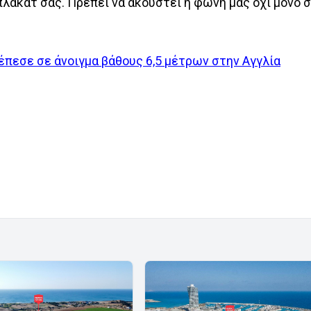
πλακάτ σας. Πρέπει να ακουστεί η φωνή μας όχι μόνο 
πεσε σε άνοιγμα βάθους 6,5 μέτρων στην Αγγλία