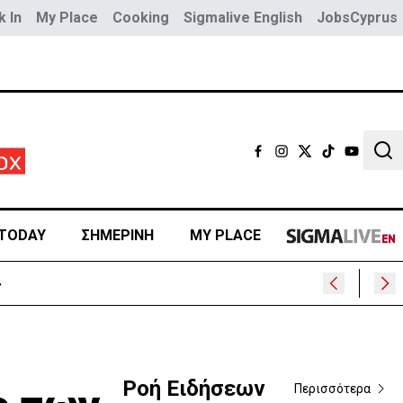
 In
My Place
Cooking
Sigmalive English
JobsCyprus
Sear
TODAY
ΣΗΜΕΡΙΝΗ
MY PLACE
»
Ροή Ειδήσεων
Περισσότερα