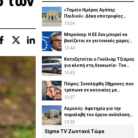
ρ των
«Ταμείο Ημέρας Αγάπης
Παιδιού»: Δέκα υποτροφίες
€10.000 σε φοιτητές του ΤΕΠΑΚ
10:54
Μπρούνερ: Η ΕΕ δεν μπορεί να
βασίζεται σε γειτονικές χώρες
για έλεγχο συνόρων
10:44
Καταζητείται ο Γουίλιαμ Τζιάμας
για κλοπή στη Λευκωσία- Τον
έχετε δει; (pic)
10:43
Πάφος: Συνελήφθη 28χρονος που
τρύπωνε σε κατοικίες με
διαρρηκτικά εργαλεία
10:37
Λεμεσός: Αφετηρία για την
παραλαβή του έργου ανάπλασης
της πλατείας Ηρώων
10:30
Sigma TV Ζωντανά Τώρα
Δυο καρτ ποστάλ από έναν...