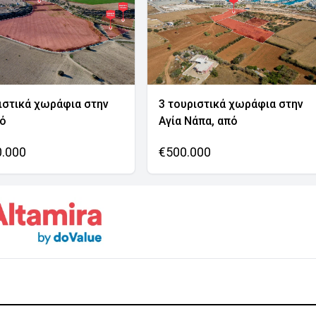
ιστικά χωράφια στην
3 τουριστικά χωράφια στην
νό
Αγία Νάπα, από
0.000
€500.000