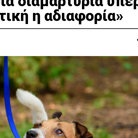
ια διαμαρτυρία υπέ
τική η αδιαφορία»