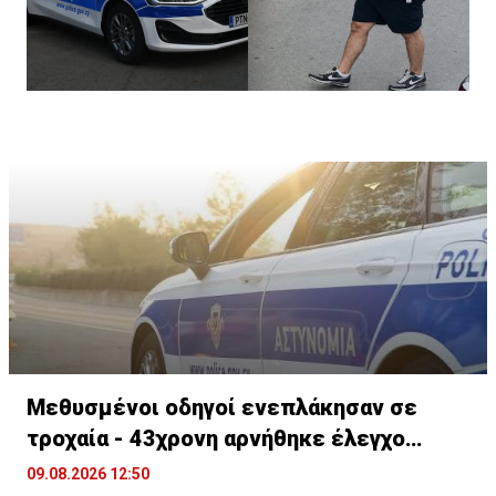
Μεθυσμένοι οδηγοί ενεπλάκησαν σε
τροχαία - 43χρονη αρνήθηκε έλεγχο
αλκοτέστ
09.08.2026 12:50