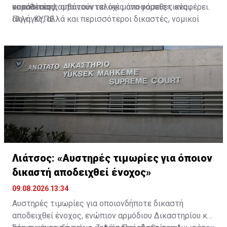
νομοθεσίας.
οι πολίτες λαμβάνουν τελικές αποφάσεις», αναφέρει.
κατάστασης απαιτούνται όχι μόνο νομοθετικές
αλλαγές, αλλά και περισσότεροι δικαστές, νομικοί
Πηγή: ΚΥΠΕ
λειτουργοί, διοικητικό προσωπικό, τεχνολογία και
σύγχρονη διοίκηση των δικαστηρίων.
Λιάτσος: «Αυστηρές τιμωρίες για όποιον
δικαστή αποδειχθεί ένοχος»
09.08.2026 13:34
Αυστηρές τιμωρίες για οποιονδήποτε δικαστή
αποδειχθεί ένοχος, ενώπιον αρμόδιου Δικαστηρίου και