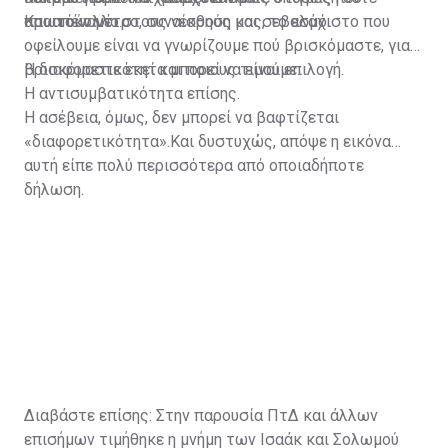
πρωτόκολλο.
απαιτούν μέτρο, συναίσθηση και σεβασμό.
Και απέναντι στους νεκρούς μας, το ελάχιστο που
οφείλουμε είναι να γνωρίζουμε πού βρισκόμαστε, γιατί
βρισκόμαστε εκεί και ποιους τιμούμε.
Η διαφορετικότητα μπορεί να είναι επιλογή.
Η αντισυμβατικότητα επίσης.
Η ασέβεια, όμως, δεν μπορεί να βαφτίζεται
«διαφορετικότητα».Και δυστυχώς, απόψε η εικόνα
αυτή είπε πολύ περισσότερα από οποιαδήποτε
δήλωση.
Διαβάστε επίσης:
Στην παρουσία ΠτΔ και άλλων
επισήμων τιμήθηκε η μνήμη των Ισαάκ και Σολωμού