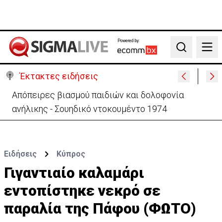
Powered by:
Search
Έκτακτες ειδήσεις
Μεγάλο πακέτο όπλων από Τουρκία προς Ουκρανία
-Κίνηση με μήνυμα προς Μόσχα;
Ειδήσεις
Κύπρος
Γιγαντιαίο καλαμάρι
εντοπίστηκε νεκρό σε
παραλία της Πάφου (ΦΩΤΟ)