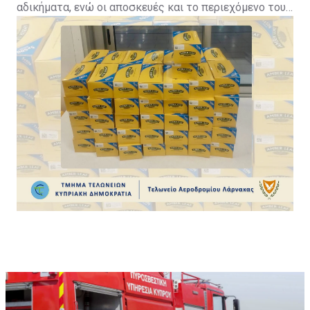
αδικήματα, ενώ οι αποσκευές και το περιεχόμενο τους
(συνολικά 74 κιλά και 750 γραμμάρια καπνού)
κατασχέθηκαν. Σήμερα οδηγήθηκαν και οι 5 ενώπιον
του Επαρχιακού Δικαστηρίου Λάρνακας, το οποίο
εξέδωσε διάταγμα 2ήμερης κράτησης τους.